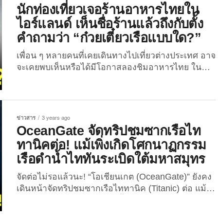
ยังนครนิวยอร์ก ประเทศสหรัฐอเมริกา...
นักท่องเที่ยวเจอร้านอาหารไทยใน
ไอร์แลนด์ เห็นชื่อร้านแล้วถึงกับตั้ง
คำถามว่า “ก๋วยเตี๋ยวเรือแบบใด?”
เพื่อน ๆ หลายคนที่เคยเดินทางไปเที่ยวต่างประเทศ อาจ
จะเคยพบเห็นหรือได้มีโอกาสลองชิมอาหารไทย ใน
ร้านอาหารที่เปิดให้บริการในประเทศต่าง ๆ ทั่วโลก แต่
มีร้านอาหารอยู่ร้านหนึ่งที่กลายเป็นไวรัลบนโลก
ออนไลน์ เพราะชื่อร้านที่ทำเอานักท่องเที่ยวต้องตั้ง
คำถามว่านี่มัน “ก๋วยเตี๋ยวเรือแบบใด?” เมื่อไม่นานมานี้
ข่าวสาร
3 years ago
ภาพของร้านอาหารไทยแห่งหนึ่งที่ถูกถ่ายไว้ได้โดยนัก
OceanGate จัดทริปชมซากเรือไท
ท่องเที่ยวชาวต่างชาติ ถูกแชร์ต่อบนโลกออนไลน์จน
ทานิคต่อ! แม้เพิ่งเกิดโศกนาฏกรรม
เป็นไวรัล โดยเป็นภาพป้ายชื่อร้านที่หลายคนเห็นแล้วก็
เรือดำน้ำไททันระเบิดใต้มหาสมุทร
รู้เลยว่าได้แรงบันดาลใจมาจากไหน กับร้านที่มีชื่อว่า
“Thai Tanic” (ไทยทานิค) ซึ่งแน่นอนว่าชื่อร้านดัง
จัดต่อไม่รอแล้วนะ! “โอเชียนเกต (OceanGate)” ยังคง
กล่าวนี้มีการเล่นคำกับชื่อเรือ “Titanic” (ไททานิค) โดย
เดินหน้าจัดทริปชมซากเรือไททานิค (Titanic) ต่อ แม้
เปลี่ยนจากคำว่า Ti เป็น Thai...
เพิ่งเกิดโศกนาฏกรรมเรือดำน้ำไททันระเบิด ทำให้ผู้
โดยสารเสียชีวิตยกลำ เมื่อวันที่ 18 มิถุนายน 2566 ที่