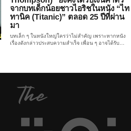
ก็… ภาพโปสเตอร์โปรโมทหนังดังแต่ละเรื่องจะต้อง
จากบทเด็กน้อยชาวไอริชในหนัง “ไท
มีหน้าตาแบบที่ศิลปินฝรั่งเศสคนนี้วาดขึ้นอย่างแน่นอน!
ทานิค (Titanic)” ตลอด 25 ปีที่ผ่าน
1. ไททานิค (Titanic) 2....
มา
บทเล็ก ๆ ในหนังใหญ่ใครว่าไม่สำคัญ เพราะหากหนัง
เรื่องดังกล่าวประสบความสำเร็จ เพื่อน ๆ อาจได้รับ
ทรัพย์เข้ากระเป๋าตลอดชีวิต อย่างที่เกิดขึ้นกับนักแสดง
เด็กในหนัง “ไททานิค (Titanic)” คนหนึ่งที่ได้รับเงิน
ค่าตัวจากการรับบทในหนังเรื่องดังกล่าวตลอด 25 ปีที่
ผ่านมา “รีซ ธอมป์สัน (Reece Thompson)” อดีตนัก
แสดงเด็กชาวอเมริกัน ผู้เคยรับบทในหนัง “ไททานิค”
ได้เผยกับสำนักข่าว “Business Insider” เมื่อปลายเดือน
มกราคม...