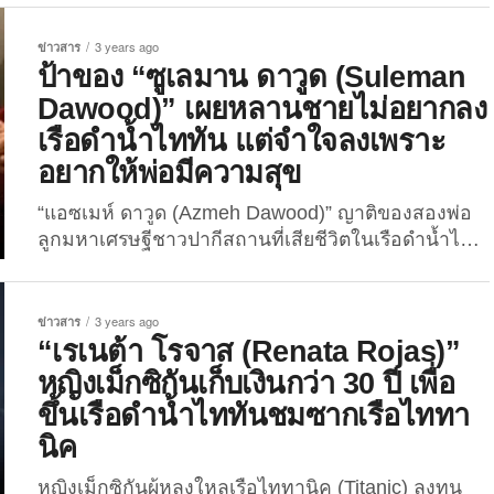
ผ่านมา เพิ่งเกิดโศกนาฏกรรมเรือดำน้ำไททันของบริษัท
“OceanGate” ระเบิดแบบยุบตัว (Implosion) ใต้
ข่าวสาร
3 years ago
มหาสมุทรลึก 3.81 กิโลเมตร เป็นเหตุให้มหาเศรษฐี
ป้าของ “ซูเลมาน ดาวูด (Suleman
ทั้งหมด 5 คน ในเรือดำน้ำลำดังกล่าวเสียชีวิตทั้งหมด...
Dawood)” เผยหลานชายไม่อยากลง
เรือดำน้ำไททัน แต่จำใจลงเพราะ
อยากให้พ่อมีความสุข
“แอซเมห์ ดาวูด (Azmeh Dawood)” ญาติของสองพ่อ
ลูกมหาเศรษฐีชาวปากีสถานที่เสียชีวิตในเรือดำน้ำไท
ทัน ได้ออกมาเผยความจริงสุดเศร้าว่า หลานชายไม่
เคยอยากร่วมทริปสำรวจซากเรือไททานิค (Titanic)
ทั่วโลกเศร้าเมื่อภารกิจค้นหาผู้รอดชีวิตจากเรือดำน้ำ
ข่าวสาร
3 years ago
ไททันล้มเหลว เพราะ “ไฟฟ์ ไททัน (Five Titan)” ซึ่ง
“เรเนต้า โรจาส (Renata Rojas)”
หมายถึงผู้โดยสารทั้ง 5 คน ได้แก่ “ฮามิช ฮาร์ดิ่ง
หญิงเม็กซิกันเก็บเงินกว่า 30 ปี เพื่อ
(Hamish Harding)”, “สต็อกตัน รัช (Stockton...
ขึ้นเรือดำน้ำไททันชมซากเรือไททา
นิค
หญิงเม็กซิกันผู้หลงใหลเรือไททานิค (Titanic) ลงทุน