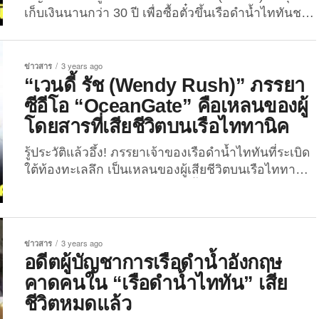
เก็บเงินนานกว่า 30 ปี เพื่อซื้อตั๋วขึ้นเรือดำน้ำไททันชม
ซากเรือลำโปรดใต้ท้องทะเลลึก “เรเนต้า โรจาส
(Reneta Rojas)” หญิงชาวเม็กซิกันวัย 50 ปีคนนี้ เป็นผู้
ที่หลงใหลเกี่ยวกับเรือไททานิคทุกอย่างมานานกว่าครึ่ง
ข่าวสาร
3 years ago
ชีวิต หลังจากได้ชมสารคดีขาวดำเกี่ยวกับเรือไททานิค
“เวนดี้ รัช (Wendy Rush)” ภรรยา
ตอนยังเป็นเด็ก ซึ่งจุดประกายให้เธอมีความฝันสูงสุดคือ
ซีอีโอ “OceanGate” คือเหลนของผู้
“การได้ลงไปชมซากเรือไททานิคด้วยตาตัวเอง” ที่นอน
โดยสารที่เสียชีวิตบนเรือไททานิค
จมอยู่ก้นมหาสมุทรลึกกว่า 12,500 ฟุต หรือประมาณ
3.81 กิโลเมตร ...
รู้ประวัติแล้วอึ้ง! ภรรยาเจ้าของเรือดำน้ำไททันที่ระเบิด
ใต้ท้องทะเลลึก เป็นเหลนของผู้เสียชีวิตบนเรือไททานิค
เมื่อปี 2455 เหตุการณ์เรือดำน้ำไททันระเบิดแบบยุบ
ตัว (Implosion) จากแรงดันน้ำมหาศาลที่ระดับความลึก
กว่า 10,000 ฟุต หรือประมาณ 3 กิโลเมตร ก่อนจมสู่ก้น
มหาสมุทรห่างจากหัวเรือไททานิคเพียง 400 เมตร
ข่าวสาร
3 years ago
ตั้งแต่เมื่อวันที่ 18 มิถุนายน 2566 ที่ผ่านมา เป็นเหตุให้
อดีตผู้บัญชาการเรือดำน้ำอังกฤษ
ผู้โดยสารทั้งหมด 5 คน ได้แก่...
คาดคนใน “เรือดำน้ำไททัน” เสีย
ชีวิตหมดแล้ว