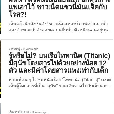
ท้องร้องกิ่วแล้ว การตั้งชื่อร้านยังไงให้คงความเป็นไทย
แพเอาไว้ ชาวเน็ตแซวนี่มันแจ็คกับ
และชาวต่างชาติสามารถอ่านและจดจำชื่อร้านของเรา
โรส?!
ได้ตั้งแต่แรกเห็นก็เป็นเรื่องยากไม่แพ้กัน แต่ดูเหมือน
ว่าปัญหาดังกล่าวจะไม่เป็นอุปสรรคสำหรับร้านอาหาร
เห็นแล้วนึกถึงซีนดัง! ชาวเน็ตแห่แชร์ภาพเจ้าแมวน้ำ
ไทยร้านหนึ่งในเมืองเมอริเดน รัฐคอนเนตทิคัต ประเทศ
สองตัวขณะกำลังลอยคอบนผืนน้ำ ตัวหนึ่งนอนอยู่บน
สหรัฐอเมริกา แถมเจ้าของร้านยังตั้งชื่อร้านนี้ได้จำง่าย
แพ ในขณะที่อีกตัวเกาะแพอยู่ข้าง ๆ ทำชาวเน็ตแห่แซว
สุด ๆ และต้องเหลียวหลังหันกลับมาอ่านซ้ำสองอีกต่าง
นี่มัน “แจ็คกับโรส” จากหนัง “ไททานิค” (Titanic)
หาก เพราะร้านอาหารไทยร้านนี้มีชื่อว่า “Thai Tanic...
เมื่อวันที่ 5 สิงหาคมที่ผ่านมา ชาวเน็ตญี่ปุ่นผู้ใช้บัญชี X:
สาระน่ารู้
2 years ago
@nekopublish ได้ทำการแชร์ภาพถ่ายของเจ้าแมวน้ำ
รู้หรือไม่? บนเรือไททานิค (Titanic)
สองตัวขณะกำลังลอยคอบนผืนน้ำ พร้อมแคปชั่นระบุว่า
มีสุนัขโดยสารไปด้วยอย่างน้อย 12
“ใครก็ตามที่บอกว่านี่มันคือซีนของแจ็คกับโรสจากหนัง
ตัว และมีค่าโดยสารแพงเท่ากับเด็ก
ไททานิค พวกคุณอัจฉริยะมาก!” เนื่องจากในภาพจะ
เห็นว่าเจ้าอุ๋งตัวหนึ่งกำลังนอนอยู่บนแพ ในขณะที่อีก
หากเพื่อน ๆ ได้ชมหนังเรื่อง “ไททานิค (Titanic)” คงจะ
ตัวเกาะขอบแพไว้ ดูคล้ายฉากหลังจากเรือไททานิค
เห็นผู้โดยสารที่เป็น “สุนัข” ร่วมเดินทางไปกับเจ้านาย
ล่ม...
ของน้อง ๆ ด้วย แต่น่าเศร้า… ที่มีเพียงแค่ 3 ตัว ที่รอด
ชีวิต เหตุการณ์เรือไททานิคจมลงสู่ก้นมหาสมุทร
แอตแลนติก เมื่อวันที่ 15 เมษายน 1912 ระหว่างการ
เดินทางเที่ยวแรกจากเซาแทมป์ตัน ประเทศอังกฤษ ไป
เรื่องราวโซเชียล
3 years ago