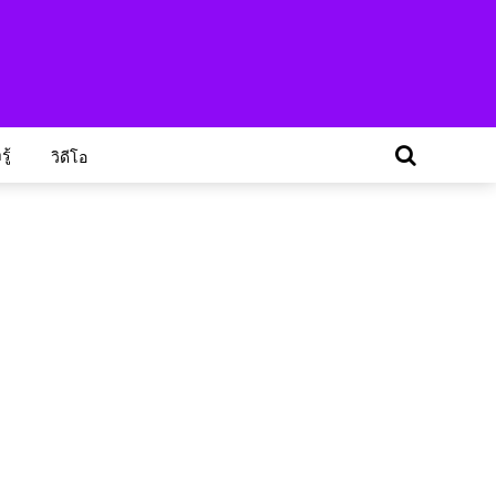
ู้
วิดีโอ
"