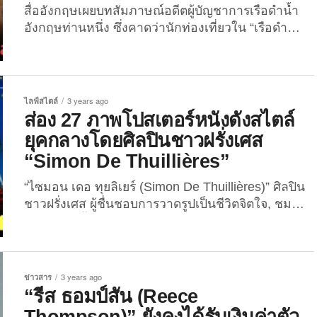
สื่ออังกฤษเผยบทสัมภาษณ์อดีตผู้บัญชาการเรือดำน้ำ
อังกฤษท่านหนึ่ง ซึ่งคาดว่านักท่องเที่ยวใน “เรือดำน้ำ
ไททัน” เสียชีวิตหมดแล้ว เป็นเวลาเกือบ 4 วันแล้ว
หรือนับตั้งแต่วันที่ 18 มิถุนายน 2566 เป็นต้นมา ที่ “เรือ
ดำน้ำไททัน” ของบริษัท “โอเชียนเกต (OceanGate)”
ซึ่งบรรทุกนักท่องเที่ยวทั้งหมด 5 คน ได้แก่ “ฮามิช
ไลฟ์สไตล์
3 years ago
ฮาร์ดิ่ง (Hamish...
ส่อง 27 ภาพโปสเตอร์หนังดังสไตล์
ยุคกลางโดยศิลปินชาวฝรั่งเศส
“Simon De Thuillières”
“ไซมอน เดอ ทุยลิเยร์ (Simon De Thuillières)” ศิลปิน
ชาวฝรั่งเศส ผู้ชื่นชอบการวาดรูปเป็นชีวิตจิตใจ, ชม
ภาพยนตร์ทั้งในและต่างประเทศเป็นงานอดิเรก และอิน
กับการศึกษาประวัติศาสตร์โลกอย่างมาก เขาได้ผสม
ผสานความชอบทั้งหมดเหล่านี้เข้าด้วยกัน แล้ว
สร้างสรรค์ออกมาเป็นภาพ “โปสเตอร์หนังดังสไตล์ยุค
ข่าวสาร
3 years ago
กลาง” แบบใหม่แบบสับ จน The Joi อดคิดไม่ได้ว่า
“รีส ธอมป์สัน (Reece
หากยุคกลางมีการสร้างหนังและโรงภาพยนตร์แล้วล่ะ
Thompson)” ยังคงได้รับเงินค่าตัว