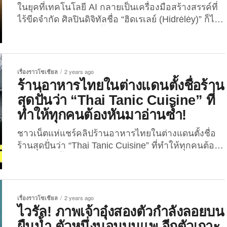
ในยุคที่เทคโนโลยี AI กลายเป็นเครื่องมือสร้างสรรค์ที่
ไร้ขีดจำกัด ศิลปินดิจิทัลชื่อ “ฮิดเรเลย์ (Hidrėlėy)” ก็ไม่
พลาดที่จะดึงศักยภาพนี้มาสร้างผลงานสุดแหวกแนว
กับโปรเจกต์ใหม่ล่าสุดของเขา นั่นก็คือ “เครื่องชง
กาแฟที่ได้แรงบันดาลใจจากตัวละครในภาพยนตร์ดัง”
ที่นอกจากจะเรียกเสียงฮา ยังทำให้แฟนหนังต้องร้องว้า
เรื่องราวโซเชียล
2 years ago
วในไอเดียล้ำ ๆ ที่ไม่เหมือนใครนี้อีกด้วย สำหรับผลงาน
ร้านอาหารไทยในต่างแดนตั้งชื่อร้าน
ชุดนี้ประกอบด้วย เครื่องชงกาแฟ 22 แบบ ซึ่งแต่ละแบบ
สุดปั่นว่า “Thai Tanic Cuisine” ที่
ไม่ได้แค่ “ได้รับแรงบันดาลใจ” จากภาพยนตร์ แต่
ทำให้ทุกคนต้องหันมาอ่านซ้ำ!
เหมือนหลุดออกมาจากฉากในหนังแบบจัดเต็ม ทั้งรูป
ลักษณ์ สีสัน รายละเอียด และแม้แต่คำพูดประจำตัวของ
ชาวเน็ตแห่แชร์คลิปร้านอาหารไทยในต่างแดนตั้งชื่อ
ตัวละครก็ยังสลักอยู่บนเครื่องชงกาแฟ!...
ร้านสุดปั่นว่า “Thai Tanic Cuisine” ที่ทำให้ทุกคนต้อง
หันมาอ่านซ้ำ เพราะดันพ้องเสียงกับชื่อเรือเดินสมุทร
“Titanic” การเปิดร้านอาหารไทยในประเทศตัวเอง
ว่ายากแล้ว การไปเปิดร้านอาหารในต่างแดนนั้นยากยิ่ง
กว่า! เพราะนอกจากจะต้องวางระบบการทำงานภายใน
เรื่องราวโซเชียล
2 years ago
ร้านให้พนักงานรับออเดอร์, ปรุงอาหาร และเสิร์ฟ
ไวรัล! ภาพเจ้าอุ๋งสองตัวกำลังลอยบน
อาหารรสเลิศแสนจัดจ้านได้ทันอกทันใจคุณลูกค้าที่หิว
ผืนน้ำ ตัวหนึ่งนอนบนแพ อีกตัวเกาะ