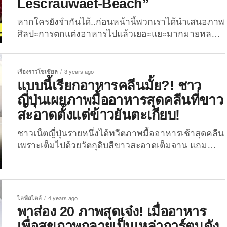
Lescrauwaet-Beach”
หากใครยังจำกันได้..ก่อนหน้านี้พวกเราได้นำเสนอภาพ
ศิลปะการตกแต่งอาหารไปแล้วเยอะแยะมากมายหลาย
ต่อหลายรูปแบบ ไม่ว่าจะเป็น “ไอเดียสร้างสรรค์มื้อ
อาหารสุดน่ารักในธีมสนูปี้” หรือ “ไอเดียสร้างสรรค์เมนู
ข้าวปั้น-ข้าวกล่องเบนโตะในธีมการ์ตูนโดราเอ
เรื่องราวโซเชียล
3 years ago
มอน” และ “ไอเดียสร้างสรรค์มื้ออาหารสุดน่ารักในธีม
แบบนี้เรียกอาหารคลีนมั้ย?! ชาว
ปอมปอมปุริน” ซึ่งต้องบอกเลยว่าแต่ละไอเดียนั้นคาวาอี้
ญี่ปุ่นเผยภาพมื้ออาหารสุดคลีนที่ขาว
เดสแบบตะโกนนน สำหรับบล็อกนี้ The Joi ก็จะพา
สะอาดตั้งแต่ข้าวยันตะเกียบ!
เพื่อน ๆ มาส่องภาพ “ศิลปะ x อาหาร” ในทำนอง
เดียวกัน แต่เปลี่ยนเป็นอาหารประเภทผลไม้ดูบ้าง กับ
ชาวเน็ตญี่ปุ่นรายหนึ่งได้ทวีตภาพมื้ออาหารเช้าสุดคลีน
20 ไอเดียสร้างสรรค์จานผลไม้ให้กลายเป็นตัวการ์ตูน
เพราะเต็มไปด้วยวัตถุดิบสีขาวสะอาดเต็มจาน แถม
สุดน่ารัก! ผลงานของคุณศิลปิน “Sarah Lescrauwaet-
ภาชนะที่ใช้ยังคุมโทนเป็นสีขาวด้วยอีกต่างหาก ล่าสุด
Beach” ผู้ที่ชื่นชอบในการจัดจานผลไม้แบบสุด ๆ โดย
กลายเป็นไวรัลเฉย! นับเป็นอีกไวรัลที่ส่งตรงมาจาก
คุณเขามักจะอัปเดตผลงานให้ทุกคนได้ชมกันอยู่เรื่อย ๆ
แดนปลาดิบ โดยเมื่อไม่นานมานี้ (วันที่ 3 มิถุนายน
ผ่านทางแอคเคาท์ Instagram
2023) ผู้ใช้ทวิตเตอร์แอคเคาท์ @gakespoon ที่มีผู้
ไลฟ์สไตล์
4 years ago
@edible_food_art_for_kids ที่ตอนนี้มีผู้กดติดตามไป
ติดตามกว่า 7.2 หมื่นคน ได้โพสต์ภาพมื้ออาหารเช้าที่
พาส่อง 20 ภาพสุดเจ๋ง! เมื่ออาหาร
แล้วกว่า...
ประกอบไปด้วยวัตถุดิบหลากหลาย ซึ่งความฮือฮาดู
เพื่อสุขภาพกลายเป็นเหล่าการ์ตูนดัง