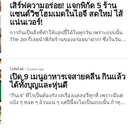
เกาหลีชื่อดังที่สาว ๆ ทั้งโลกอยากได้หุ่นมาครอบครอง
เสิร์ฟความอร่อย! แจกพิกัด 5 ร้าน
จะมีใครบ้าง? และพวกเธอกินอะไรกันใน 3 มื้อ...
แซนด์วิชโฮมเมดในไอจี สดใหม่ ไส้
แน่นเวอร์!
การกินเป็นสิ่งที่ทำให้แฮปปี้ได้ในทุกวัน เพราะแบบนั้น
The Joi ก็เลยนำพิกัดร้านของอร่อยมาฝาก! ซึ่งในวันนี้
นั้นมีเรื่องราวไวรัลของชาวญี่ปุ่นในทวิตเตอร์ที่ได้ทวีต
ว่าเขาสั่งแซนด์วิชมาทานแต่ได้ไส้น้อย ทางร้านใส่ไส้
มาให้แค่ขอบ ๆ ด้านนอกแค่นั้นเอง ซึ่งดูเหมือนว่าไวรัล
ของชาวญี่ปุ่นเรื่องนี้จะไม่ค่อยว้าวสำหรับคนไทยอย่าง
ไลฟ์สไตล์
5 years ago
พวกเราเท่าไหร่ เพราะตั้งแต่เด็กจนโต เวลาซื้อ
เปิด 9 เมนูอาหารเจสายคลีน กินแล้ว
แซนด์วิชอันละ 10 บาท มาทานก็จะเห็นว่าไส้แซนด์วิช
ได้ทั้งบุญและหุ่นดี
นั้นบางเฉียบจนแทบจะวาร์ปหายไปอยู่แล้ว.. แต่วันนี้เรา
จะพาเพื่อน ๆ ไปแก้มือ! เราจะไม่ยอมกินแซนด์วิชไส้
“กินเจ” ทีไรเป็นต้องกังวลเรื่องแคลอรี่ทุกที เพราะมีแต่
บางเฉียบอีกต่อไป! เราจะต้องได้กิน “แซนด์วิชไส้แน่น”
แป้ง ๆ ทอด ๆ อ้วนแน่ ๆ แต่ปีนี้จะไม่เป็นแบบนั้น ถ้าทุก
แบบเน้น ๆ แบบไส้ทะลัก ซึ่งเราก็ได้ทำการรวบรวมพิกัด
คนกินอาหารเจสายคลีนทั้ง 9 เมนูที่ The Joi นำมาฝาก
5...
วันนี้ ที่ซื้อกินก็ได้ หรือทำเองก็ง่าย 1. ผัดผักข้าวกล้อง
เต้าหู้ย่าง ส่วนผสม เต้าหู้ขาวแบบแข็ง 1/2 ชิ้นกลาง