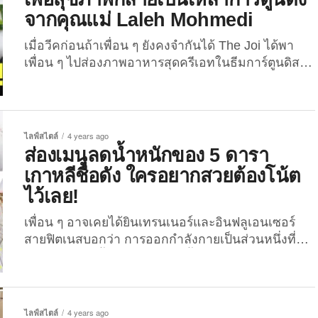
เหมือนว่าจะเกิดขึ้นเพราะสีของอาหารที่ “ขาว” จนดูคลี
จากคุณแม่ Laleh Mohmedi
นไปหมด ไม่เว้นแม้แต่ของใช้อย่างจาน, ถ้วย, แก้ว,
ตะเกียบ และผ้าปูโต๊ะที่ก็ถูกคุมโทนไปด้วยเช่นเดียวกัน
เมื่อวีคก่อนถ้าเพื่อน ๆ ยังคงจำกันได้ The Joi ได้พา
...
เพื่อน ๆ ไปส่องภาพอาหารสุดครีเอทในธีมการ์ตูนดิสนีย์
ของคุณแม่ชาวญี่ปุ่น Etoni Mama ซึ่งก็เหมือนว่าจะถูก
อกถูกใจทุกคนกันเป็นอย่างมาก วันนี้พวกเราก็จะพาไป
ส่องภาพอาหารสุดครีเอทอีกครั้ง จากคุณแม่ “Laleh
Mohmedi” ชาวออสเตรเลียที่มักจะเปลี่ยน “อาหารเพื่อ
ไลฟ์สไตล์
4 years ago
สุขภาพ” ให้เป็นเหล่าการ์ตูนดังกันบ้าง ต้องบอกเลยว่า
ส่องเมนูลดน้ำหนักของ 5 ดารา
ผลงานของคุณแม่ท่านนี้เริ่มต้นเพียงมีเป้าหมายเพื่อ
เกาหลีชื่อดัง ใครอยากสวยต้องโน้ต
สร้างสรรค์มื้ออาหารให้ลูกของเธอเท่านั้น แต่เมื่อเธอ
ไว้เลย!
เริ่มโพสต์ผลงานต่าง ๆ ลงใน Facebook ส่วนตัว ก็ได้
รับการตอบรับเป็นอย่างดี...
เพื่อน ๆ อาจเคยได้ยินเทรนเนอร์และอินฟลูเอนเซอร์
สายฟิตเนสบอกว่า การออกกำลังกายเป็นส่วนหนึ่งที่ทำ
ให่ร่างกายลดน้ำหนักลงได้เร็วขึ้น คิดเป็นร้อยละ 20
ของปัจจัยสำคัญในการปั้นหุ่นสวยหุ่นสับ แต่หลัก ๆ ก็มา
จาก “การกิน” มากถึงร้อยละ 80 เลยเชียวล่ะ ใน
บทความนี้ The Joi เลยรวมเมนูลดน้ำหนักของ 5 ดารา
ไลฟ์สไตล์
4 years ago