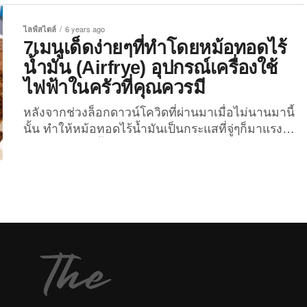
ข้าวกล้อง...
ไลฟ์สไตล์
6 years ago
7เมนูเด็ดง่ายๆที่ทำโดยหม้อทอดไร้
น้ำมัน (Airfrye) อุปกรณ์เครื่องใช้
ไฟฟ้าในครัวที่คุณควรมี
หลังจากช่วงล็อกดาวน์โควิดที่ผ่านมาเมื่อไม่นานมานี้
นั้น ทำให้หม้อทอดไร้น้ำมันเป็นกระแสที่จู่ๆก็มาแรง
มาก พากันหาซื้อกันทุกบ้านเลย เพราะถือเป็นเครื่องใช้
ไฟฟ้าในครัวที่ใช้ง่ายและสะดวกสบาย เหมาะกับคนที่
ทำอาหารไม่ค่อยเก่ง พอได้เจ้าเครื่องนี้มาก็สามารถทำ
อาหารอร่อยได้เหมือนเซียน เลยล่ะ วันนี้เราจึงหยิบนำ
7 เมนูเด็ดๆที่ทำง่ายๆมาให้ทุกคนได้ลองนำไปทำตาม
บอกเลยว่าต่อให้ทำอาหารไม่เป็นแค่มีเจ้าเครื่องนี้ก็
ไม่มีปัญหาแล้ว เราเอามาฝากทั้งของหวานและ
ของคาวปนกันไปให้คุณได้เลือกตามใจชอบเลย 1. ตับ
ทอดกระเทียมพริกไทย วัตถุดิบ –ตับหมู –น้ำมันหอย –
พริกไทย -กระเทียมสับหยาบ ปริมาณสามารถกะเอาเอง