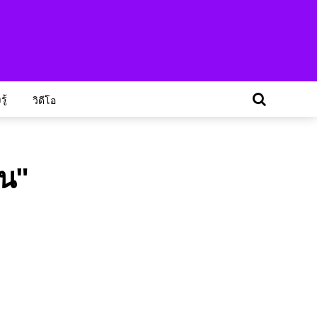
ู้
วิดีโอ
ีน"