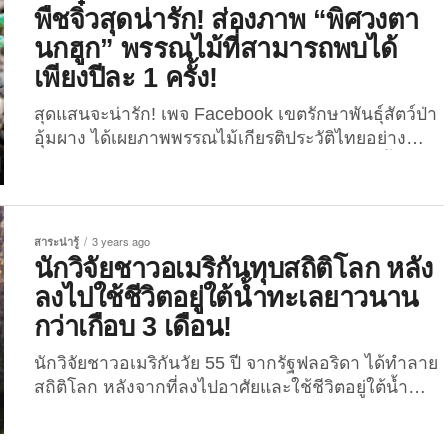
มาบนโลกออนไลน์ของประเทศญี่ปุ่น หลังเจ้าตัวได้ไป
พืชจิ๋วสุดน่ารัก! ส่องภาพ “พิศวงตา
ออกรายการเรียลลิตี้โชว์ “Abema Prime” พร้อมเปิดเผย
นกฮูก” พรรณไม้ที่สามารถพบได้
ว่าเขาเลือกที่จะเป็น “คนข้ามวัย” จากที่อายุจริง ๆ ของ
เพียงปีละ 1 ครั้ง!
เขาคือ...
สุดแสนจะน่ารัก! เพจ Facebook เขตรักษาพันธุ์สัตว์ป่า
อุ้มผาง ได้เผยภาพพรรณไม้เกียรติประวัติไทยอย่าง
“พิศวงตานกฮูก” ที่ 1 ปี สามารถพบได้เพียง 1 ครั้ง!
เชื่อว่าหลายคนอาจจะเคยเห็นพืชจิ๋วสุดน่ารักที่มี
ลักษณะคล้ายกับ “นกฮูก” กันมาบ้างแล้ว โดยพืชชนิดนี้
มีชื่อเรียกว่า “พิศวงไทยทอง” หรือ “พิศวงตานกฮูก” เป็น
สาระน่ารู้
3 years ago
พรรณไม้ที่มีขนาดเล็กที่สุด และสามารถพบได้เพียงปีละ
นักวิจัยชาวอเมริกันทุบสถิติโลก หลัง
1 ครั้ง เฉพาะที่ดอยหัวหมด...
ลงไปใช้ชีวิตอยู่ใต้น้ำทะเลยาวนาน
กว่าเกือบ 3 เดือน!
นักวิจัยชาวอเมริกันวัย 55 ปี จากรัฐฟลอริดา ได้ทำลาย
สถิติโลก หลังจากที่ลงไปอาศัยและใช้ชีวิตอยู่ใต้น้ำ
ยาวนานเกิน 74 วัน แถมยังต้องการที่จะอยู่ต่อไปจน
ครบ 100 วันอีกด้วย! เมื่อไม่นานมานี้ (วันที่ 15