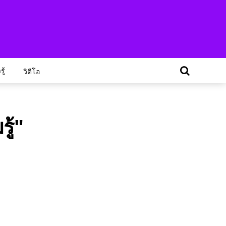
ู้
วิดีโอ
ู้"