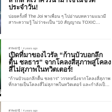
หลายคนคิดดีไม่ได้ จนโพสต์ดังกล่าวกลายเป็นไวรัล
ประจำวัน!
และถูกแชร์ออกไปมากกว่า 2 พันครั้ง โดยทางเพจ
สำรวจโลกได้โพสต์ภาพของฝูงปลาองคชาตที่เคยเป็น
บ่อยครั้งที่ The Joi พาเพื่อน ๆ ไปอ่านบทความแนวมี
ข่าวดังในปี 2562...
สาระความรู้ ไม่ว่าจะเป็น “10 สัญญาณ TOXIC
Relationship คุณกำลังตกอยู่ในความสัมพันธ์เป็นพิษ
อยู่หรือเปล่า?” หรือ “10 สิ่งที่คุณสามารถทำได้โดยไม่
ต้องรู้สึกผิด” และในวันนี้ก็เช่นเดียวกัน พวกเราจะพา
เพื่อน ๆ ไปดูกันว่าข้อปฏิบัติพื้นฐานที่ทุกคนควรทำนั้นมี
สาระน่ารู้
4 years ago
อะไรบ้าง ใน 10 มารยาทสากล ที่เราควรนำมาใช้ใน
เปิดที่มาของไวรัล “ก้านบัวบอกลึก
ชีวิตประจำวัน! ซึ่งอันที่จริงแล้วมีหลายข้อมาก ๆ แต่เรา
ตื้น ชลธาร” จากโคลงสี่สุภาพสู่โคลง
ยกมาแค่ส่วนหนึ่งที่เป็นหลักสำคัญต่อการใช้ชีวิต...
สี่ไม่สุภาพในทวิตเตอร์!
“ก้านบัวบอกลึกตื้น ชลธาร” วรรคหนึ่งจากโคลงสี่สุภาพ
ที่กลายเป็นโคลงสี่ไม่สุภาพในทวิตเตอร์ และกำลังเป็น
ไวรัลดังที่ชาวเน็ตให้ความสนใจในตอนนี้! เรียกว่า
ตำนานบทใหม่ในทวิตเตอร์นั้นเกิดขึ้นทุกวันจริง ๆ หลัง
จากมีประโยคเด็ดที่ชาวเน็ตแห่โรลเพลย์กันอย่าง “ตก
อเวจีปอยเปตแสนล้านภพแสนล้านชาติชั่วนิจนิรันดร์
สาระน่ารู้
4 years ago