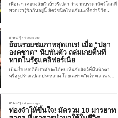
สาเหตุสำคัญที่มนุษย์โดยฉลามกัดส่วนมากนั้น มักเกิด
เพื่อน ๆ เคยสงสัยกันบ้างรึเปล่า ว่าจากบรรดาสัตว์โลกที่
จากการที่ฉลามเป็นสัตว์สายตาไม่ดี เวลาที่มันมองขึ้น
พวกเรารู้จักกันอยู่นี้ สัตว์ชนิดไหนกันนะที่คร่าชีวิต
มาจากใต้น้ำก็มักจะเข้าใจผิดคิดว่าเงาเคลื่อนไหวของ
มนุษย์อย่างเรา ๆ ไปมากที่สุด? หลายคนอาจจะคิดถึง
มนุษย์บริเวณผิวน้ำที่ตัวเองเห็นคือของโปรดอย่างพวก
สัตว์ตัวใหญ่ ๆ อย่างช้างหรือหมี ไปจนถึงสัตว์ดุร้าย
แมวน้ำและปลา มันจึงว่ายมาทดลองงับเบา ๆ...
อย่างฉลามหรือจระเข้ ที่พวกเรามักจะได้เห็นภาพจำ
จากหนังสยองขวัญ แต่แท้จริงแล้วจะเปลี่ยนอย่างนั้น
สาระน่ารู้
4 years ago
หรือเปล่า? วันนี้ The Joi เลยจะพาเพื่อน ๆ มาเปิดโพล
ย้อนรอยชมภาพสุดเกเร! เมื่อ “ปลา
สถิติ 30 อันดับสัตว์โลกที่คร่าชีวิตมนุษย์มากที่สุด ทาย
องคชาต” นับพันตัว ถล่มเกยตื้นที่
ถูกกันไหม? ตามมาดูกันเลย! 30. ค้างคาว...
หาดในรัฐแคลิฟอร์เนีย
เป็นเรื่องปกติที่เรามักจะได้พบเห็นกับสัตว์ที่มีหน้าตา
หรือรูปร่างแปลกประหลาด โดยเฉพาะสัตว์ทะเล เพราะ
จนถึงปัจจุบันมนุษย์ก็สามารถสำรวจมหาสมุทรบนพื้น
โลกไปได้เพียง 5% เท่านั้น ล่าสุดเมื่อวานนี้ (8
มกราคม 2565) เพจ Facebook สำรวจโลก ได้แชร์
ภาพของฝูง “ปลาองคชาต” ที่มาเกยตื้นกันนับพันตัว
สาระน่ารู้
4 years ago
บริเวณชายหาดในรัฐแคลิฟอร์เนีย ประเทศสหรัฐอเมิ
ท่องจำให้ขึ้นใจ! มัดรวม 10 มารยาท
ริกา และด้วยรูปร่างหน้าตาที่ดูเกเรเกินต้าน ก็ทำเอา
สากล ที่เราควรนำมาใช้ในชีวิต