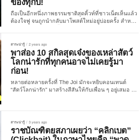
ของทุกปี!
ถือเป็นอีกหนึ่งภาพธรรมชาติสุดคิ้วท์ที่ชาวเน็ตเห็นแล้ว
ต้องใจฟู จนถูกนำกลับมาโพสต์ใหม่อยู่บ่อยครั้ง สำหรับ
ภาพของเจ้า “ป่าสนยิ้ม” ในรัฐออริกอน สหรัฐอเมริกา
โดยย้อนกลับไปในปี 2011 บริษัทค้าไม้แห่งหนึ่งใน
เมืองโพล์ก คาวน์ตี้ (Polk County) ได้ทำการปลูก
สาระน่ารู้
2 years ago
ต้นสนพันธุ์ Larch ซึ่งเป็นสนผลัดใบในฤดูหนาว แซม
พาส่อง 10 สกิลสุดเจ๋งของเหล่าสัตว์
เข้ากับต้นสนพันธุ์สีเขียว เพราะมีความตั้งใจให้เกิดเป็น
โลกน่ารักที่ทุกคนอาจไม่เคยรู้มา
ภาพป่าสนยิ้มสุดน่ารักแบบนี้ และใช้เวลารอชมผลลัพธ์
ก่อน!
นานถึง 10 ปี จนกระทั้งในปี 2021 ต้นสนเหล่านั้น
ก็ได้เติบโตขึ้นมาเป็นต้นสนใหญ่...
หลายต่อหลายครั้งที่ The Joi มักจะหยิบคอนเทนต์
“สัตว์โลกน่ารัก” มาสร้างสีสันให้กับเพื่อน ๆ อยู่เสมอ ไม่
ว่าจะเป็นรูปแบบของภาพถ่าย, ภาพวาดเสมือน, ภาพ
วาดการ์ตูน รวมถึงภาพที่ถูกสร้างขึ้นจากเทคโนโลยี AI
ซึ่งแน่นอนว่าหลากหลายคอนเทนต์นั้นทั้งถูกอกถูกใจ
แหละเมดมายเดย์ให้กับทุกคนไม่น้อยเลยทีเดียว สำหรับ
สาระน่ารู้
3 years ago
วันนี้พวกเราก็จะยังคงนำเสนอเรื่องราวของ “สัตว์โลก
ราชบัณฑิตยสภาเผยว่า “คลิกเบต”
น่ารัก” อีกเหมือนเดิม แต่เพิ่มเติมคือมาในรูปแบบของ
(Clickbait) ในภาษาไทยคือ “พาด