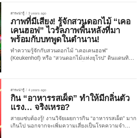
พฤษภาคม 2023 ) ทางเว็บไซต์สำนักข่าวต่างประเทศ
ได้รายงานเรื่องราวการทุบสถิติของ “Joe Dituri” หรือ
สาระน่ารู้
3 years ago
ชื่อเรียกในวงการว่า “Dr. Deep...
ภาพที่มีเสียง! รู้จักสวนดอกไม้ “เคอ
เคนฮอฟ” ไวรัลภาพพื้นหลังที่มา
พร้อมกับบทพูดในตำนาน!
ทำความรู้จักกับสวนดอกไม้ “เคอเคนฮอฟ”
(Keukenhof) หรือ “สวนดอกไม้แห่งยุโรป” ดินแดนทิว
ลิปในเนเธอร์แลนด์สู่ไวรัลภาพพื้นหลังที่มีเสียง! เชื่อ
ว่าหลายต่อหลายคนบนโลกโซเชียลจะต้องเคยเห็นและ
คุ้นตากับภาพสวนดอกไม้สีสันคัลเลอร์ฟูลแห่งนี้กัน
อย่างแน่นอน เพราะครั้งหนึ่งภาพสวนดอกไม้ที่นี่เคย
สาระน่ารู้
4 years ago
กลายเป็นตำนานที่หลายคนไม่อาจลืม แถมยังได้ยิน
กิน “อาหารรสเผ็ด” ทำให้มีกลิ่นตัว
เสียงออกมาจากภาพเป็นประโยคไวรัลที่ว่า “คุณพี่อยู่จัง
แรง… จริงเหรอ?
หวัดอะไรค๊าาา” อีกต่างหาก โดยภาพดังกล่าวเป็นที่
นิยมถึงขั้นที่เหล่านักเรียนและคนทำงานต่างไปเซฟมา
สายแซ่บต้องรู้! งานวิจัยเผยการกิน “อาหารรสเผ็ด” มาก
ตั้งเป็นภาพพื้นหลัง ZOOM ตอนเรียนออนไลน์และ
เกินไป นอกจากจะเพิ่มความเสี่ยงเป็นโรคความจำ
Work from home กันแบบตามเทรนด์ สำหรับสวน
เสื่อมแล้ว ยังทำให้มี “กลิ่นตัวแรง” อีกด้วย!! ในฐานะ