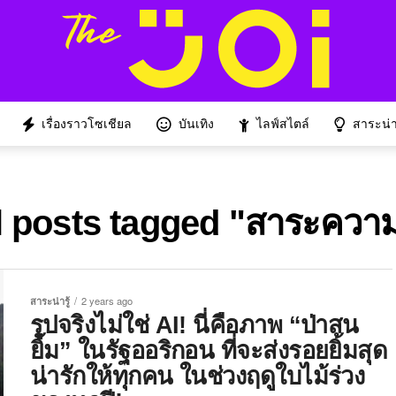
เรื่องราวโซเชียล
บันเทิง
ไลฟ์สไตล์
สาระน่าร
l posts tagged "สาระความร
สาระน่ารู้
2 years ago
รูปจริงไม่ใช่ AI! นี่คือภาพ “ป่าสน
ยิ้ม” ในรัฐออริกอน ที่จะส่งรอยยิ้มสุด
น่ารักให้ทุกคน ในช่วงฤดูใบไม้ร่วง