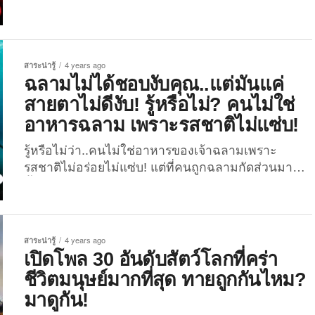
ดอกไม้แห่งนี้แท้จริงแล้วมีชื่อว่า “เคอเคนฮอฟ”
ที่เพื่อน ๆ เป็นคนไทยคนหนึ่งก็คงรู้ดีว่า เราเป็นชนชาติ
(Keukenhof) หรือ...
ที่ชื่นชอบกินอาหารรสเผ็ดจัดจ้านเป็นชีวิตจิตใจ เรียกว่า
แทบขาดกันไม่ได้ เพราะนอกจากจะช่วยชูรสให้อาหาร
แล้ว ยังช่วยเรื่องระบบเผาผลาญในร่างกายของเราด้วย
สาระน่ารู้
4 years ago
แต่หากกินเผ็ดมากเกินไป นอกจากจะทำให้ทุกคนเสี่ยง
ฉลามไม่ได้ชอบงับคุณ..แต่มันแค่
เป็นโรคสมองเสื่อมแล้ว ที่เห็นผลลัพธ์ทันตา นั่นก็คือ “มี
สายตาไม่ดีงับ! รู้หรือไม่? คนไม่ใช่
กลิ่นตัวแรง” จนพัดลมยังต้องส่ายหน้าเลย! สาเหตุนั่น
อาหารฉลาม เพราะรสชาติไม่แซ่บ!
ก็เพราะ “อาหารรสเผ็ด” เช่น...
รู้หรือไม่ว่า..คนไม่ใช่อาหารของเจ้าฉลามเพราะ
รสชาติไม่อร่อยไม่แซ่บ! แต่ที่คนถูกฉลามกัดส่วนมาก
นั้นเกิดจาก “ฉลามเป็นสัตว์ที่มีสายตาไม่ดี” เมื่อ
หลายปีที่ผ่านมา ทางเว็บไซต์ The Guardian เคยเผย
บทความหนึ่งเกี่ยวกับสัตว์นักล่าในท้องทะเลอย่าง
“ฉลาม” โดยระบุข้อมูลจากผู้เชี่ยวชาญ-นักชีววิทยาทาง
สาระน่ารู้
4 years ago
ทะเลว่า ความจริงแล้วมนุษย์ไม่ใช่อาหารของเจ้าฉลาม
เปิดโพล 30 อันดับสัตว์โลกที่คร่า
เพราะมันไม่ชอบเนื้อมนุษย์ด้วยปัจจัยต่าง ๆ เช่น มนุษย์
ชีวิตมนุษย์มากที่สุด ทายถูกกันไหม?
ไม่อร่อย อีกทั้งยังไม่มีสารอาหารอีกด้วย เรียกว่ากินไป
มาดูกัน!
ก็ไม่ได้อะไรเลยทั้งรสชาติและคุณประโยชน์ หากแต่