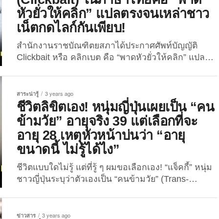
สาระน่ารู้กันบ้าง กับ 10 สกิลสุดเจ๋งของเหล่าสัตว์โลก
หัวยั่วให้คลิก” แปลตรงจนเหล่าชาว
น่ารักที่ทุกคนอาจไม่เคยรู้มาก่อน! ที่ถูกรวบรวมโดย
เน็ตกดไลก์กันเพียบ!
ทางเว็บไซต์ wtfintheworld เอาเป็นว่าอย่ารอช้า..จะมี
สกิลอะไรของสัตว์โลกตัวไหนบ้างนั้นก็ตามไปดูกันเลย!
สำนักงานราชบัณฑิตยสภาได้ประกาศศัพท์บัญญัติ
1. ฉลาม ฉลามมีประสาทสัมผัสในการได้กลิ่นที่ดี
Clickbait หรือ คลิกเบต คือ “พาดหัวยั่วให้คลิก” แปล
มาก...
ตรงโดนใจเหล่าชาวเน็ตจนกลายเป็นไวรัล! กำลัง
เป็นไวรัลอยู่ในนาทีนี้ สำหรับคำศัพท์บัญญัติจากทาง
ราชบัณฑิตยสภาที่ประกาศให้ Clickbait ในภาษาไทย
สาระน่ารู้
3 years ago
คือ “พาดหัวยั่วให้คลิก” หรือทับศัพท์ว่า “คลิกเบต” ซึ่ง
ชีวิตลิขิตเอง! หนุ่มญี่ปุ่นเผยเป็น “คน
พอคำดังกล่าวถูกเผยออกมาได้ไม่ถึงวัน ก็กลายเป็น
ข้ามวัย” อายุจริง 39 แต่เลือกที่จะ
ประเด็นที่เหล่าชาวเน็ตให้ความสนใจกันไม่น้อยเลยที
อายุ 28 เหตุหัวหน้าบ่นว่า “อายุ
เดียว โดยเมื่อวานนี้ (วันที่ 2 ตุลาคม 2023) ทางเพจ
ขนาดนี้ ไม่รู้ได้ไง”
Facebook...
ชีวิตแบบใดไม่รู้ แต่ที่รู้ ๆ ผมขอเลือกเอง! “แจ็คกี้” หนุ่ม
ชาวญี่ปุ่นระบุว่าตัวเองเป็น “คนข้ามวัย” (Trans-
age) โดยมีอายุจริงอยู่ที่ 39 ปี แต่เลือกที่จะอายุ 28 ปี
เพราะทำให้เขาสบายใจกว่า! หนุ่มชาวญี่ปุ่นจากจัง
หวัดเกียวโตที่มีชื่อว่า “แจ็คกี้” คนนี้ กลายเป็นไวรัลขึ้น
ข่าวสาร
3 years ago