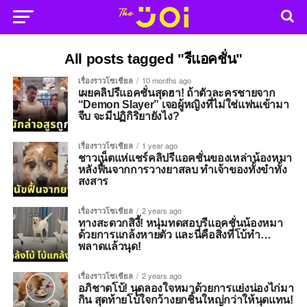
All posts tagged "รีแอคชั่น"
เรื่องราวโซเชียล
10 months ago
เผยคลิปรีแอคชั่นสุดฮา! ถ้าตัวละครชายจาก
“Demon Slayer” เจอผู้หญิงที่ไม่ใช่แฟนเข้ามา
จีบ จะมีปฏิกิริยายังไง?
เรื่องราวโซเชียล
1 year ago
ชาวเน็ตแห่แชร์คลิปรีแอคชั่นของเหล่าน้องหมา
หลังฟื้นจากการวางยาสลบ ทำเจ้าของทั้งขำทั้ง
สงสาร
เรื่องราวโซเชียล
2 years ago
ทางสะดวกสิงี้! หนุ่มทดสอบรีแอคชั่นน้องหมา
ด้วยการแกล้งหายตัว และนี่คือสิ่งที่โบ้ทำ…
พลาดแล้วนุด!
เรื่องราวโซเชียล
2 years ago
อภิชาตโบ้! นุดลองใจหมาด้วยการแย่งน่องไก่มา
กิน สุดท้ายโบ้ใจกว้างยกชิ้นใหญ่กว่าให้นุดแทน!