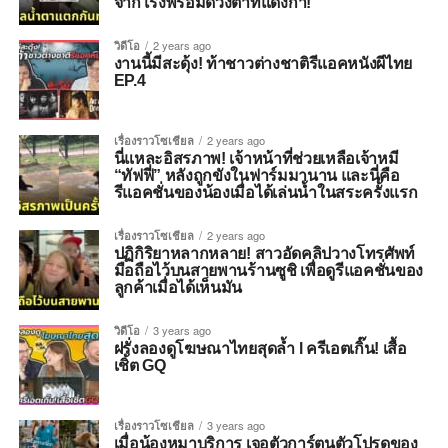
จากโรงพร้อมดวงตาที่แดงก่ำ!”
วิดีโอ
2 years ago
งานนี้มีสะดุ้ง! ท้าชาวต่างชาติรีแอคหนังผีไทย
EP.4
เรื่องราวโซเชียล
2 years ago
นี่แหละอิสรภาพ! เจ้าหน้าที่ช่วยเหลือเจ้าหมี
“ทัฟฟี่” หลังถูกขังในฟาร์มมานาน และนี่คือ
รีแอคชั่นของน้องเมื่อได้เล่นน้ำในสระครั้งแรก
เรื่องราวโซเชียล
2 years ago
ปฏิกิริยาหลากหลาย! สาวอัดคลิปวางโทรศัพท์
มือถือไว้บนสายพานร้านซูชิ เพื่อดูรีแอคชั่นของ
ลูกค้าเมื่อได้เห็นมัน
วิดีโอ
3 years ago
ฝรั่งลองดูโฆษณาไทยสุดล้ำ l ครีเอตเกิ๊น! เสื้อ
เชิ้ต GQ
เรื่องราวโซเชียล
3 years ago
เมื่อน้องหมาบริการ เจอตัวการ์ตูนตัวโปรดของ