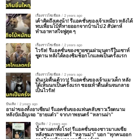
เรื่องราวโซเชียล
2 years ago
เค้าคิดถึงเตงน้า! รีแอคชั่นของเจ้าเหมียว หลังได้
พบเพื่อนโบ้ที่หายออกจากบ้านไป 2 สัปดาห์
ทำเอาทาสใจฟูสุด ๆ
เรื่องราวโซเชียล
2 years ago
ไวรัล! รีแอคชั่นของชายชนเผ่ามุนดารีในเซาท์
ซูดาน หลังได้ลองชิมช็อกโกแลตเป็นครั้งแรก
เรื่องราวโซเชียล
2 years ago
มันเปงตื่นเต้ววว! รีแอคชั่นของเจ้าแมวเด็ก หลัง
ได้เห็นนกเป็นครั้งแรก ซอยเท้าตื่นเต้นจนกลาย
เป็นไวรัล!
บันเทิง
2 years ago
อาม่าของทั้งอาเซียน! รีแอคชั่นของแฟนคลับชาวเวียดนาม
หลังบังเอิญเจอ “ยายแต๋ว” จากภาพยนตร์ “หลานม่า”
บันเทิง
2 years ago
น้ำตาแตกทั้งโรง! รีแอคชั่นของชาวมาเลเซีย
หลังชมภาพยนตร์ “หลานม่า” บอก “ทุกคนออก