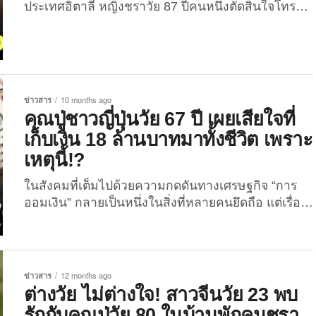
ประเทศอิตาลี หญิงชราวัย 87 ปีคนหนึ่งตัดสินใจโทร
แจ้งตำรวจ ไม่ใช่เพราะเกิดเหตุร้ายหรืออุบัติเหตุ แต่
เพราะเธอ “หิวและเหงา” หญิงชรารายนี้อาศัยอยู่
เพียงลำพัง มีผู้ดูแลที่มาช่วยงานในแต่ละวัน แต่แล้วคืน
หนึ่ง ผู้ดูแลของเธอกลับไม่ได้มาปรากฏตัวและเธอก็ไม่
อยากรบกวนลูกชายที่กำลังเผชิญปัญหาทางเศรษฐกิจ
ข่าวสาร
10 months ago
เมื่อได้คุยกับเขาหญิงชราจึงไม่ได้ขอความช่วยเหลือ
คุณปู่ชาวญี่ปุ่นวัย 67 ปี เผยเสียใจที่
จากลูกชายและยังบอกเขาด้วยว่า “แม่สบายดี ไม่ต้อง
เก็บเงิน 18 ล้านบาทมาทั้งชีวิต เพราะ
ห่วง” ทั้งที่ในความเป็นจริง เธอเหนื่อย อ่อนแรง และทำ
เหตุนี้!?
อาหารไม่ได้เพราะเจ็บแขน สุดท้ายเมื่อความหิวและ
ความเหงาเริ่มเกินทน หญิงชราจึงโทรศัพท์ไปยังสาย
ในสังคมที่เต็มไปด้วยความกดดันทางเศรษฐกิจ “การ
ด่วนฉุกเฉินของตำรวจ พร้อมเสียงสั่นเครือว่า “ฉัน
ออมเงิน” กลายเป็นหนึ่งในสิ่งที่หลายคนยึดถือ แต่เรื่อง
เหนื่อยและหิว…...
ราวของ “คุณปู่ซูซูกิ (Suzuki)” ชายชาวญี่ปุ่นวัย 67 ปี
กลับกลายเป็นบทเรียนชีวิตอันน่าขบคิด เมื่อเขาเผยว่า
แม้จะสามารถเก็บเงินได้ถึง 65 ล้านเยน หรือประมาณ
18 ล้านบาท จากการใช้ชีวิตแบบประหยัดสุดขีดมา
ข่าวสาร
12 months ago
ตลอดหลายสิบปี แต่สุดท้ายกลับต้อง “เสียใจ” ที่เลือกทำ
ต่างวัย ไม่ต่างใจ! สาวจีนวัย 23 พบ
สิ่งนี้มาทั้งชีวิต! “คุณปู่ซูซูกิ” รักษาวินัยทางการเงิน
รักกับคุณปู่วัย 80 ในบ้านพักคนชรา