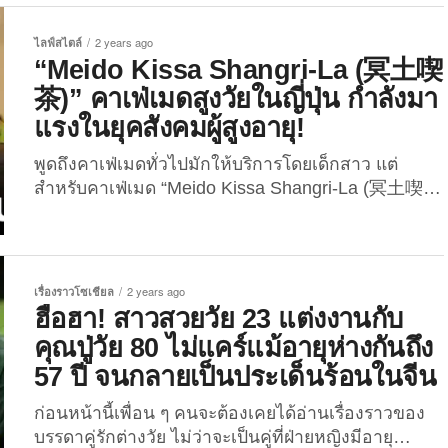
ของคนรักสัตว์...
ชาวโคราชที่กำลังเป็นที่พูดถึงของคนบนโลกโซเชียล
ไทยจำนวนมากในขณะนี้ เพราะคุณตาขายไอติมกะทิ
ไลฟ์สไตล์
2 years ago
แบบติดแกลม! แต่แกลมยังไง… ไปดูกันเลย! “นายสา
“Meido Kissa Shangri-La (冥土喫
ยันห์ แววโคกสูง” หรือที่หลายคนรู้จักในชื่อ “พ่อค้า
茶)” คาเฟ่เมดสูงวัยในญี่ปุ่น กำลังมา
ไอศกรีมแต่งตัวดี” เขาได้ฉายานี้มาเพราะเขามักใส่เสื้อ
แรงในยุคสังคมผู้สูงอายุ!
เชิ้ตแขนยาว ผูกไท และในบางวันก็ใส่สูท ขี่รถพ่วงข้าง
ขายไอติมกะทิไปทั่วเมืองโคราช แม้ว่าอายุอานามจะ
พูดถึงคาเฟ่เมดทั่วไปมักให้บริการโดยเด็กสาว แต่
มากถึง 74 ปีแล้วก็ตาม โดยทำเช่นนี้มานานกว่า 42...
สำหรับคาเฟ่เมด “Meido Kissa Shangri-La (冥土喫
茶)” เขาให้จิตอาสาสูงอายุมาให้บริการแทน และกำลัง
ได้รับความนิยมอย่างมากในญี่ปุ่น ประเทศญี่ปุ่นนั้น
เข้าสู่สังคมผู้สูงอายุเร็วและนำหน้าหลายประเทศใน
เอเชียมานานแล้ว และไม่มีทีท่าว่าประชากรสูงวัยจะมี
เรื่องราวโซเชียล
2 years ago
แนวโน้มลดลงด้วย ดังนั้น “Kids Valley” องค์กรไม่
ฮือฮา! สาวสวยวัย 23 แต่งงานกับ
แสวงหาผลกำไร ซึ่งมีการชักชวนให้ผู้สูงอายุและเด็ก ๆ
คุณปู่วัย 80 ไม่แคร์แม้อายุห่างกันถึง
มาร่วมทำกิจกรรม จึงได้ผุดไอเดียเปิดคาเฟ่เมดแบบ
57 ปี จนกลายเป็นประเด็นร้อนในจีน
ใหม่แบบสับ ชื่อว่า “Meido Kissa Shangri-La” ในเมือง
คิริว จังหวัดกุนมะ ประเทศญี่ปุ่น...
ก่อนหน้านี้เพื่อน ๆ คนจะต้องเคยได้อ่านเรื่องราวของ
บรรดาคู่รักต่างวัย ไม่ว่าจะเป็นคู่ที่ฝ่ายหญิงมีอายุ