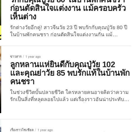
อย่างเคร่งครัดมาตั้งแต่เริ่มทำงานหลังเรียนจบ เขาไม่
ก่อนตัดสินใจแต่งงาน แม้ครอบครัว
เคยกินอาหารในร้าน ไม่เปิดแอร์แม้ในวันที่อากาศร้อน
เห็นต่าง
จัด...
รักต่างวัยอีกคู่! สาวจีนวัย 23 ปี พบรักกับคุณปู่วัย 80 ปี
ในบ้านพักคนชรา ก่อนตัดสินใจแต่งงานกัน แม้
ครอบครัวไม่เห็นด้วย ในโลกที่ความรักมีหลายรูป
แบบและความต่างไม่ใช่อุปสรรค คู่รักจากมณฑลเห
อเป่ย์ของประเทศจีนคู่หนึ่งได้กลายเป็นกระแสไวรัลบน
ข่าวสาร
1 year ago
โซเชียลมีเดียแดนมังกร เพราะเขาและเธอทั้งคู่มีอายุ
ลูกหลานแห่ยินดีกับคุณปู่วัย 102
ห่างกันถึง 57 ปี! โดยฝ่ายหญิงเป็นสาวชาวจีนอายุ 23 ปี
และคุณย่าวัย 85 พบรักแท้ในบ้านพัก
ชื่อว่า “เสี่ยวฟาง (Xiao Fang)” ส่วนฝ่ายชายเป็นชายสูง
คนชรา
วัยอายุ 80...
ในช่วงชีวิตบั้นปลายชีวิต ใครหลายคนอาจคิดว่าความ
รักเป็นสิ่งที่หลุดลอยไปแล้ว แต่เรื่องราวอันน่าประทับใจ
ที่ The Joi นำมาฝากในบทความนี้ จะทำให้เพื่อน ๆ มี
ความหวังในการพบเจอรักแท้ ที่บางครั้งอาจต้องรอ
นานสักหน่อย แต่มาแน่นอน! อย่างที่เกิดขึ้นกับ “คุณปู่
เจียง” วัย 102 ปี และ “คุณย่าจาง” วัย 85 ปี จากบ้านพัก
เรื่องราวโซเชียล
1 year ago