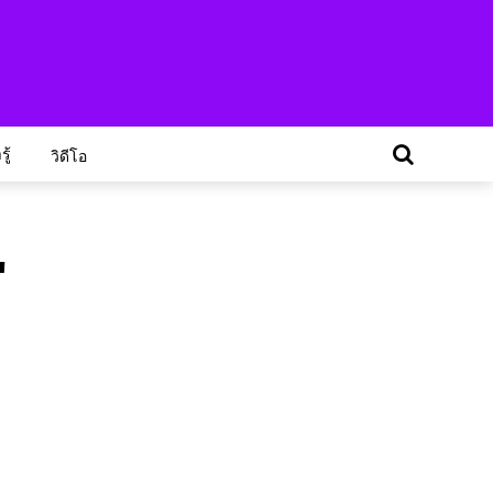
ู้
วิดีโอ
"