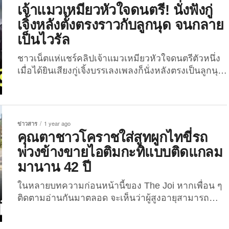
คนชราในเมืองอู่ฮั่นของประเทศจีน ที่ได้พิสูจน์ให้ทุกคน
เจ้าแมวเหมียวหัวใจดนตรี! นั่งฟังกู่
เห็นแล้วว่า “ความรักไม่มีวันหมดอายุ” ...
เจิ้งหลังตั้งตรงราวกับลูกนุด จนกลาย
เป็นไวรัล
ชาวเน็ตแห่แชร์คลิปเจ้าแมวเหมียวหัวใจดนตรีตัวหนึ่ง
เมื่อได้ยินเสียงกู่เจิ้งบรรเลงเพลงก็นั่งหลังตรงเป็นลูกนุด
ลูกคน เกิดเป็นภาพน่ารักที่ใครเห็นแล้วเป็นต้องใจฟู!
เมื่อวันที่ 20 เมษายน 2025 ผู้ใช้บัญชี “Instagram” ชื่อ
ว่า “youronlysourceofserotonin” ได้โพสต์คลิปวิดีโอ
สุดน่ารักที่ทำเอาชาวเน็ตต้องใจละลาย เพราะในคลิป
ข่าวสาร
1 year ago
นั้นเผยให้เห็นภาพของ “เจ้าเหมียว” ตัวหนึ่งที่นั่งฟังเสียง
คุณตาชาวโคราชใส่สูทผูกไทขี่รถ
กู่เจิ้งที่นุดสองคนบรรเลงอย่างตั้งอกตั้งใจ ชนิดที่ว่าหลัง
พ่วงข้างขายไอติมกะทิแบบติดแกลม
ตั้งตรงไม่ต่างจากมนุษย์คนหนึ่ง ท่ามกลางบรรยากาศ
มานาน 42 ปี
อบอุ่นภายในร้านขายเครื่องดนตรีเล็ก ๆ แห่งหนึ่งใน
ประเทศจีน หลังจากคลิปดังกล่าวถูกแชร์ลงบนสื่อ
ในหลายบทความก่อนหน้านี้ของ The Joi หากเพื่อน ๆ
สังคมออนไลน์จีน ภาพของเจ้าเหมียวตัวนี้ที่ดูอินกับ
ติดตามอ่านกันมาตลอด จะเห็นว่าผู้สูงอายุสามารถทำ
เสียงดนตรีก็สร้างความประทับใจและกลายเป็นไวรัลบน
อะไรเยอะแยะมากมายได้เหมือนกับคนหนุ่มสาวและ
โลกออนไลน์อย่างรวดเร็ว เพราะเป็นภาพที่แปลกตา
ประสบความสำเร็จได้เช่นเดียวกัน เหมือนกับคุณตา