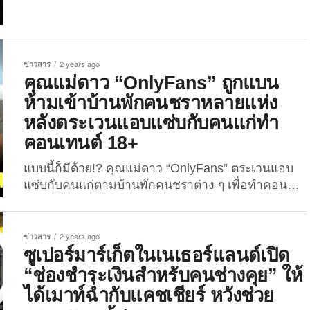
มากกว่า หรือฝ่ายชายมีอายุมากกว่า แต่ล่าสุดเรื่องราว
ของคู่รักต่างวัยคู่หนึ่ง ได้กลายเป็นประเด็นร้อนขึ้นมา
บนโลกออนไลน์ฝั่งจีน เพราะทั้งคู่มีอายุห่างกันถึง 57 ปี!
โดยเรื่องราวความรักของทั้งสองเริ่มต้นขึ้น เมื่อ
ข่าวสาร
2 years ago
“เสี่ยวฟาง” (นามสมมติ) หญิงสาววัย 23 ปีจากมณฑล
คุณแม่ดาว “OnlyFans” ถูกแบน
เหอเป่ยของจีน ได้บังเอิญได้พบกับ “คุณปู่หลี่” (นาม
ห้ามเข้าบ้านพักคนชราหลายแห่ง
สมมติ) ชายชราผู้มีอายุมากถึง 80 ปี ในขณะที่เธอไป
หลังตระเวนแอบแซ่บกับคนแก่ทำ
ทำงานเป็นอาสาสมัครดูแลคนแก่ที่อาศัยอยู่...
คอนเทนต์ 18+
แบบนี้ก็มีด้วย!? คุณแม่ดาว “OnlyFans” ตระเวนแอบ
แซ่บกับคนแก่ตามบ้านพักคนชราต่าง ๆ เพื่อทำคอน
เทนต์ 18+ จนถูกแบนห้ามเข้า! “วิสคอนซิน ทิฟฟ์
(Wisconsin Tiff)” คุณแม่ชาวอเมริกัน อายุ 35 ปี ซึ่งมี
อาชีพหลักเป็นดาว “OnlyFans” กลายเป็นที่พูดถึงของ
ข่าวสาร
2 years ago
สื่อต่าง ๆ และชาวเน็ตในประเทศสหรัฐอเมริกาเป็น
ซูเปอร์มาร์เก็ตในเนเธอร์แลนด์เปิด
อย่างมากเมื่อช่วงปลายเดือนมีนาคมที่ผ่านมา หลัง
“ช่องชำระเงินสำหรับคนช่างคุย” ให้
สำนักข่าว “The Mirror...
ได้เมาท์ฉ่ำกับแคชเชียร์ หวังช่วย