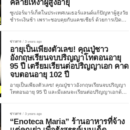
คลายเหงาผู้สูงอายุ
ซูเปอร์มาร์เก็ตในประเทศเนเธอร์แลนด์แก้ปัญหาผู้สูงวัย
ชำระเงินช้า เพราะชอบคุยกับแคชเชียร์ ด้วยการเปิด
“ช่องชำระเงินสำหรับคนช่างคุย” และหวังช่วยคลาย
เหงาผู้สูงอายุ “Jumbo (จัมโบ้)” ซูเปอร์มาร์เก็ตแฟรน
ไชส์ยักษ์ใหญ่สัญชาติเนเธอร์แลนด์ ได้เปิดช่องชำระ
ข่าวสาร
3 years ago
เงินแบบใหม่แบบสับที่เรียกว่า “Kletskassa (เคล็ตสกัส
อายุเป็นเพียงตัวเลข! คุณปู่ชาว
ซ่า)” หรือ “ช่องชำระเงินสำหรับคนช่างคุย” ช่วยให้
อังกฤษเรียนจบปริญญาโทตอนอายุ
ลูกค้าที่ไม่เร่งรีบ ซึ่งส่วนใหญ่คือ กลุ่มผู้สูงอายุ สามารถ
95 ปี เตรียมเรียนต่อปริญญาเอก คาด
สนทนากับแคชเชียร์ได้ อีกทั้ง ยังช่วยผู้สูงวัยคลายเหงา
จบตอนอายุ 102 ปี
และส่งเสริมการสร้างความสัมพันธ์ของคนในชุมชน
ด้วย สาเหตุที่ “Jumbo” เปิดช่องชำระเงินสำหรับคน
อายุเป็นเพียงตัวเลข! คุณปู่ชาวอังกฤษเรียนจบปริญญา
ช่างคุยในซูเปอร์มาร์เก็ต ก็เพราะก่อนหน้านี้พวกเขา
โทตอนอายุ 95 ปี และมีแผนจะเรียนต่อปริญญาเอกด้วย!
ประสบปัญหาคนสูงวัยติดคุยกับแคชเชียร์...
ชาวเน็ตทั่วโลกร่วมแสดงความยินดีกับ “เดวิด มาร์
จอต (David Marjot)” จิตแพทย์เกษียณอายุวัย 95 ปี ที่
เพิ่งจบการศึกษาระดับปริญญาโท สาขาวิชาปรัชญา
ข่าวสาร
3 years ago
ยุโรปสมัยใหม่ จากมหาวิทยาลัยคิงส์ตัน (Kingston
“Enoteca Maria” ร้านอาหารที่จ้าง
University) ในกรุงลอนดอน ประเทศอังกฤษ เมื่อวันที่ 1
แต่คุณย่า เพื่อรังสรรค์เมนูเด็ด