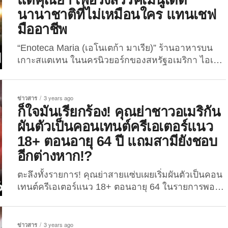
กุมภาพันธ์ที่ผ่านมา หลังจากเรียนจบปริญญาตรีเมื่อ...
นานาชาติที่ไม่เหมือนใคร แทนเชฟ
มืออาชีพ
“Enoteca Maria (เอโนเตก้า มาเรีย)” ร้านอาหารบน
เกาะสแตเทน ในนครนิวยอร์กของสหรัฐอเมริกา ไอเดีย
แจ่ม! จ้างแต่คุณย่านานาชาติมาเป็น “กุ๊ก” แทนการจ้าง
เชฟมืออาชีพ ร้านอาหาร “Enoteca Maria” ก่อตั้งขึ้น
โดย “โจดี้ สคาราเวลลา (Jody Scaravella)” ชายชาว
ข่าวสาร
3 years ago
อเมริกันเชื้อสายอิตาลี เปลี่ยนร้านอาหารอิตาเลียนของ
ก็ใจมันเรียกร้อง! คุณย่าชาวอเมริกัน
ตัวเองให้แตกต่างและไม่เหมือนใครในโลก ด้วยการ
ผันตัวเป็นคอนเทนต์ครีเอเตอร์แนว
จ้าง “กุ๊ก” หรือ “แม่ครัว”...
18+ ตอนอายุ 64 ปี แถมสามียังชอบ
อีกต่างหาก!?
ตะลึงทั้งรายการ! คุณย่าสายแซ่บเผยเริ่มผันตัวเป็นคอน
เทนต์ครีเอเตอร์แนว 18+ ตอนอายุ 64 ในรายการพอด
แคสต์ชื่อดังในประเทศสหรัฐอเมริกา แถมสามียังชอบ
อีกต่างหาก!? กลายเป็นไวรัลดังสนั่นบนโลกโซเชียล
ในสหรัฐฯ เลยทีเดียว เมื่อ “ไรอัน พาวนอลล์ (Ryan
ข่าวสาร
3 years ago