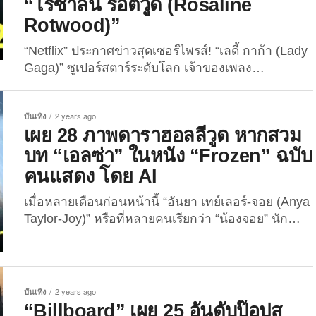
“โรซาลีน ร็อตวูด (Rosaline
Rotwood)”
“Netflix” ประกาศข่าวสุดเซอร์ไพรส์! “เลดี้ กาก้า (Lady
Gaga)” ซูเปอร์สตาร์ระดับโลก เจ้าของเพลง
“Abracadabra” ที่ร้องกันได้แตกแตน จะร่วมแสดงในซี
ซั่น 2 ของซีรีส์ฮิต “Wednesday” แฟน ๆ ซีรีส์
บันเทิง
2 years ago
“Wednesday” และเหล่ามอนสเตอร์ (แฟนคลับของ
เผย 28 ภาพดาราฮอลลีวูด หากสวม
“เลดี้ กาก้า”) เตรียมกรี๊ดฟินจิกหมอนรอชม “เลดี้...
บท “เอลซ่า” ในหนัง “Frozen” ฉบับ
คนแสดง โดย AI
เมื่อหลายเดือนก่อนหน้านี้ “อันยา เทย์เลอร์-จอย (Anya
Taylor-Joy)” หรือที่หลายคนเรียกว่า “น้องจอย” นัก
แสดงสาวดาวรุ่งพุ่งแรงลูกครึ่งอังกฤษ-อาร์เจนตินาวัย
28 ปี ได้ออกมาให้สัมภาษณ์กับทางนิตยสาร “Vogue
Hong Kong” ฉบับเดือนกันยายน 2024 เกี่ยวกับบทบาท
ที่เธออยากแสดงในอนาคต ซึ่งหนึ่งในบทบาทนั้นก็คือ
บันเทิง
2 years ago
“เอลซ่า (Elsa)” จากการ์ตูนเรื่อง “Frozen” ใน
“Billboard” เผย 25 อันดับป๊อปส