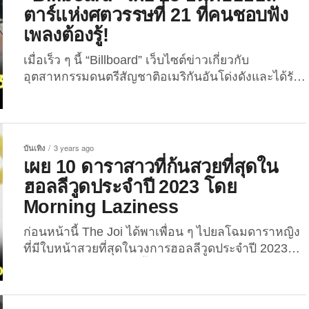
ภาพยนตร์ Live Action ที่หลายคนอยากให้ “Disney”
ตาร์แห่งศตวรรษที่ 21 ที่คนชอบฟัง
นำมาสร้างเป็นหนังฉบับคนแสดง ...
เพลงต้องรู้!
เมื่อเร็ว ๆ นี้ “Billboard” เว็บไซต์ข่าวเกี่ยวกับ
อุตสาหกรรมดนตรีสัญชาติอเมริกันอันโด่งดังและได้รับ
การยอมรับนับถือจากคนทั่วโลก ได้ออกมาเผย 25 อัน
ดับป๊อปสตาร์แห่งศตวรรษที่ 21 ที่มีชื่อเสียงด้านดนตรี,
มีผลงานเพลงฮิตติดชาร์ตมากมาย และได้รับรางวัล
ด้านดนตรีอีกหลายรางวัลจากเวทีประกาศผลรางวัลต่าง
บันเทิง
3 years ago
ๆ รวมถึงมีกระแสข่าวบนหน้าสื่อออนไลน์และออฟไลน์
เผย 10 ดาราสาวที่ก้นสวยที่สุดใน
บ่อยครั้ง จนเป็นที่ยอมรับนับถือของแฟนเพลงผู้หลงใหล
ฮอลลีวูดประจำปี 2023 โดย
ในเสียงดนตรีจากทุกมุมโลก โดยอันดับ 1 เป็นของ
Morning Laziness
“บียอนเซ่ (Beyoncé)” นักร้องสาวผิวสี อดีตสมาชิกวง
เกิร์ลกรุ๊ปชื่อดัง “Destiny’s Child”...
ก่อนหน้านี้ The Joi ได้พาเพื่อน ๆ ไปยลโฉมดาราหญิง
ที่มีใบหน้าสวยที่สุดในวงการฮอลลีวูดประจำปี 2023
กันไปแล้ว ในบทความนี้ เราเลยจะพาทุกคนไปส่อง 10
ดาราสาวที่มีก้นสวยที่สุดในวงการฮอลลีวูดประจำปีนี้
โดยการจัดอันดับของเว็บไซต์ข่าวบันเทิง “Morning