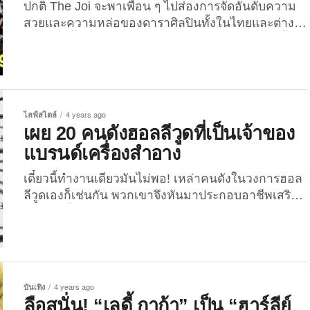
ปกติ The Joi จะพาเพื่อน ๆ ไปส่องการจัดอันดับความ
สวยและความหล่อของดาราศิลปินทั้งในไทยและต่าง
ประเทศ ทั้งในหมวดเด็กและผู้ใหญ่ แต่ในบทความนี้จะ
พาทุกคนไปดูระดับสติปัญญาหรือไอคิว (IQ) ของเหล่า
คนดังระดับโลกกัน ใครกันหนอที่มีสติปัญญาเฉียบ
แหลม ฉลาดปราดเปรื่องเป็นกรด จนติด 20 อันดับดารา
ที่มีไอคิวสูงที่สุดในวงการฮอลลีวูด!? อันดับ 1 เมลา
ไลฟ์สไตล์
4 years ago
เนีย ทรัมป์ (Melania Trump) ระดับไอคิว (IQ):
เผย 20 คนดังฮอลลีวูดที่เป็นเจ้าของ
มากกว่า...
แบรนด์เครื่องสำอาง
เดี๋ยวนี้ทำงานเดียวมันไม่พอ! เหล่าคนดังในวงการฮอล
ลีวูดเองก็เช่นกัน พวกเขาจึงหันมาประกอบอาชีพเสริม
กันมากขึ้น ซึ่งก็มีหลากหลายอาชีพด้วยกัน แต่หนึ่งใน
อาชีพเสริมยอดฮิตที่คนดังฮอลลีวูดนิยมทำมากที่สุด ก็
คือ “การเป็นเจ้าของแบรนด์เครื่องสำอาง” ปัจจุบันมี
หลายคนด้วยกัน ซึ่งเพื่อน ๆ อาจจะกำลังใช้สินค้าของ
พวกเขาอยู่ก็ได้ตอนนี้! ว่าแต่มีใครหันมาทำแบรนด์
บันเทิง
4 years ago
เครื่องสำอางกันบ้าง ตามไปดูกับ The Joi เลย! 1. ริฮา
ลือสนั่น! “เลดี้ กาก้า” เป็น “ฮาร์ลีย์