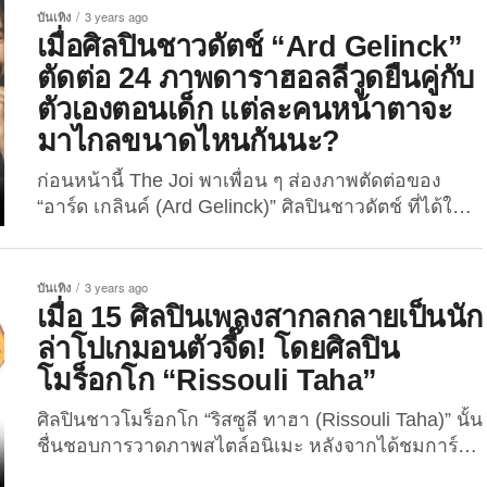
Laziness” กันบ้าง จะมีคนดังที่เพื่อน ๆ ชื่นชอบติดการ
บันเทิง
3 years ago
จัดอันดับนี้รึเปล่า? ตามไปดูกันเลย! 1. คิม คาร์ดาเชีย
เมื่อศิลปินชาวดัตช์ “Ard Gelinck”
น (Kim Kardashian)...
ตัดต่อ 24 ภาพดาราฮอลลีวูดยืนคู่กับ
ตัวเองตอนเด็ก แต่ละคนหน้าตาจะ
มาไกลขนาดไหนกันนะ?
ก่อนหน้านี้ The Joi พาเพื่อน ๆ ส่องภาพตัดต่อของ
“อาร์ด เกลินค์ (Ard Gelinck)” ศิลปินชาวดัตช์ ที่ได้ใช้
ทักษะการตัดต่อและตกแต่งภาพผ่านโปรแกรมโฟโต้
ชอป (Photoshop) ตัดต่อภาพดาราฮอลลีวูดชื่อดังมา
ยืนคู่กับตัวละครที่แจ้งเกิดพวกเขาให้โด่งดังไปทั่วโลก
บันเทิง
3 years ago
กันมาแล้ว ล่าสุดเขาได้สร้างสรรค์ภาพชุดใหม่เป็นภาพ
เมื่อ 15 ศิลปินเพลงสากลกลายเป็นนัก
ตัดต่อดาราฮอลลีวูดยืนคู่กับตัวเองในวัยเด็กที่เจ๋งไม่แพ้
ล่าโปเกมอนตัวจี๊ด! โดยศิลปิน
กัน แต่ละคนตอนวัยละอ่อนจะหน้าตาเป็นอย่างไร? ไปดู
โมร็อกโก “Rissouli Taha”
กันเลย! 1. ลีโอนาร์โด ดิแคพรีโอ (Leonardo
DiCaprio) 2. เลดี้...
ศิลปินชาวโมร็อกโก “ริสซูลี ทาฮา (Rissouli Taha)” นั้น
ชื่นชอบการวาดภาพสไตล์อนิเมะ หลังจากได้ชมการ์ตูน
ญี่ปุ่น ซึ่งจุดประกายให้เธอสร้างสรรค์ภาพวาดแนวอนิ