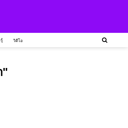
ู้
วิดีโอ
า"