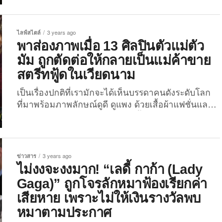
เมะออกมาให้ชาวเน็ตได้ชมกันอยู่เรื่อย ๆ จนตอนนี้เธอ
มีผู้ติดตามบน Instagram “rissox.taha” แล้วมากกว่า
1.71 แสนคน! และหนึ่งในผลงานภาพวาดที่โด่งดังที่สุด
ไลฟ์สไตล์
3 years ago
ของเธอก็คือ “การเนรมิตภาพศิลปินเพลงสากลชื่อดัง
พาส่องภาพเมื่อ 13 ศิลปินตัวแม่ตัว
ระดับโลกให้กลายเป็นนักล่าโปเกมอน (Pokemon) ตัว
มัม ถูกตัดต่อให้กลายเป็นแม่ค้าขาย
จี๊ด” ที่ใครได้เห็นเป็นต้องบอกตรงกันว่า ปังทุกคน! จะมี
สตรีทฟู้ดในเวียดนาม
ใครบ้างไปดูกันเลย! 1. บียอนเซ่ โนวส์...
เป็นเรื่องปกติที่เรามักจะได้เห็นบรรดาคนดังระดับโลก
ที่มาพร้อมภาพลักษณ์ดูดี ดูแพง ด้วยเสื้อผ้าแฟชั่นและ
เครื่องประดับแบรนด์เนม รวมไปทั้งบ้านและรถหรู แต่
เพื่อน ๆ เคยสงสัยกันรึเปล่าว่าหากพวกเขาไม่ได้เป็นคน
ดัง แต่เป็นเพียงชาวบ้านธรรมด๊าธรรมดา พวกเขาจะ
เป็นอย่างไร? ศิลปินนักตัดต่อรายหนึ่งชาวเวียดนามจึง
ข่าวสาร
3 years ago
ได้เกิดปิ๊งไอเดียสุดฮา ด้วยการตัดต่อภาพศิลปินดีว่าตัว
ไม่งงจะงงมาก! “เลดี้ กาก้า (Lady
มารดาของวงการเพลง ให้กลายเป็นแม่ค้าขายอาหารส
Gaga)” ถูกโจรลักหมาฟ้องเรียกค่า
ตรีทฟู้ด เพื่อดูว่าหากเพลงไม่ปัง แล้วตัวแม่ตัวมัมต้อง
เสียหาย เพราะไม่ให้เงินรางวัลพบ
ผันตัวมาขายอาหาร พวกเธอจะดูเป็นอย่างไร วันนี้ The
หมาตามประกาศ
Joi เลยจะพาเพื่อน ๆ มาส่อง 13 ภาพศิลปินสาวชื่อดัง