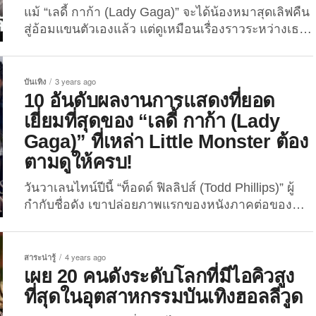
ระดับโลก เมื่อถูกตัดต่อให้กลายเป็นแม่ค้าขายสตรีทฟู้ด
แม้ “เลดี้ กาก้า (Lady Gaga)” จะได้น้องหมาสุดเลิฟคืน
ในเวียดนาม จะเป็นอย่างไรนั้น?...
สู่อ้อมแขนตัวเองแล้ว แต่ดูเหมือนเรื่องราวระหว่างเธอ
กับโจรยังไม่จบ เพราะหนึ่งในโจรลักหมาฟ้องเธอกลับ
เพราะไม่ให้เงินรางวัลตามประกาศบนโซเชียล!?
The Joi ต้องเท้าความย้อนเรื่องราวสะเทือนใจคนรัก
บันเทิง
3 years ago
หมาอย่าง “เลดี้ กาก้า” สักนิดก่อน ศิลปินและนักแสดง
10 อันดับผลงานการแสดงที่ยอด
สาวชื่อดังคนนี้ มีน้องหมาสุดรักสุดเลิฟสายพันธุ์เฟ
เยี่ยมที่สุดของ “เลดี้ กาก้า (Lady
รนช์บูลด็อกทั้งหมด 3 ตัวด้วยกัน คือ “เจ้าโคจิ (Koji)”,
Gaga)” ที่เหล่า Little Monster ต้อง
“เจ้าเอเชีย (Asia)”...
ตามดูให้ครบ!
วันวาเลนไทน์ปีนี้ “ท็อดด์ ฟิลลิปส์ (Todd Phillips)” ผู้
กำกับชื่อดัง เขาปล่อยภาพแรกของหนังภาคต่อของ
“Joker” ที่ชื่อเรื่องว่า “Joker: Folie à Deux” ออกมาส่ง
ความสุขในวันแห่งความรักแก่คอหนังค่าย “DC” เป็น
ภาพของคู่รักวายร้ายที่ดังที่สุดในโลกของภาพยนตร์
สาระน่ารู้
4 years ago
คือ “โจ๊กเกอร์” ซึ่งรับบทโดย “วาคีน ฟินิกซ์ (Joaquin
เผย 20 คนดังระดับโลกที่มีไอคิวสูง
Phoenix)” มองตาหวานเยิ้มให้ “ฮาร์ลีย์ ควินน์...
ที่สุดในอุตสาหกรรมบันเทิงฮอลลีวูด