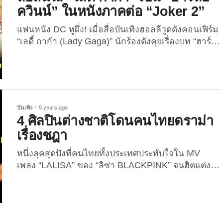
นน่า (Rihanna)-Fenty Beauty “ริฮันน่า” นักร้องสาว
ควินน์” ในหนังภาคต่อ “Joker 2”
จากบาร์เบโดสที่มาโด่งดังในวงการเพลงสหรัฐฯ เป็น
ศิลปินหญิงคนแรก...
แฟนหนัง DC หูผึ่ง! เมื่อสื่อบันเทิงฮอลลีวูดดังคอนเฟิร์ม
“เลดี้ กาก้า (Lady Gaga)” นักร้องดังคุยเรื่องบท “ฮาร์
ลีย์ ควินน์ (Harley Quinn)” ในหนัง “Joker 2” เมื่อ
วานนี้ (14 มิถุนายน 2565) เว็บไซต์ข่าวบันเทิงดัง
“Hollywood Reporter” รายงานว่า...
บันเทิง
5 years ago
4 ศิลปินต่างชาติโดนคนไทยดราม่า
เรื่องชฎา
หนึ่งลุคสุดปังที่คนไทยทั้งประเทศประทับใจใน MV
เพลง “LALISA” ของ “ลิซ่า BLACKPINK” จนฮิตแต่ง
ตาม คือ ลุคของลิซ่าในชุดสไบทองจากแบรนด์
“ASAVA” พร้อมชฎา (ซึ่งต่อมามีผู้รู้ออกมาอธิบายว่า
แท้จริงแล้วคือ รัดเกล้า) ฮิตขนาดที่ว่าทำเอาชฎา
รัดเกล้า ในตลาดสำเพ็งขายหมดยกแผงอย่างที่ไม่เคยมี