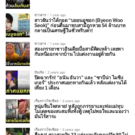
ข่าวสาร
1 year ago
สาวฝันว่าได้กอด “บยอนอูซอก (Byeon Woo
Seok)” ก่อนตื่นมาพบสามีถูกหวย 54 ล้านบาท
กลายเป็นเศรษฐีในชั่วพริบตา!
ข่าวสาร
1 year ago
สองภรรยาชาวอินเดียเบื่อสามีติดเหล้า เลยพา
กันหนีออกจากบ้าน ไปแต่งงานอยู่ด้วยกัน
บันเทิง
2 years ago
ปิดฉากรัก! “อนัน อันวา”​ และ “ซาบีน่า ไมซิง
เกอร์” ประกาศแยกทางกันแล้ว หลังแต่งงานได้
เพียง 1 เดือน
เรื่องราวโซเชียล
2 years ago
หนุ่มจีนใจสลาย! หลังถูกภรรยาและพ่อแม่ทุบ
โมเดลของสะสมทิ้งทั้งตู้ เหตุไม่พอใจและมองว่า
มันไร้สาระ
เรื่องราวโซเชียล
2 years ago
ฮือฮา! สาวสวยวัย 23 แต่งงานกับคุณปู่วัย 80 ไม่