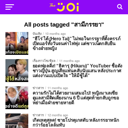
All posts tagged "สามีภรรยา"
บันเทิง
10 months ago
“ฮีโร่ ไต้ (Hero Tai)” ไม่พอใจภรรยาที่ตั้งครรภ์
เปิดแอร์ทั้งวันจนค่าไฟพุ่ง แต่ชาวเน็ตกลับยืน
ข้างฝ่ายหญิง
เรื่องราวโซเชียล
11 months ago
ยอดฟอลดิ่ง! “ฮิคารุ (Hikaru)” YouTuber ชื่อดัง
ชาวญี่ปุ่น สูญเสียแฟนคลับนับแสน หลังประกาศ
แต่งงานแบบเปิดใจ “ให้มีชู้ได้”
ข่าวสาร
11 months ago
ความรักไม่ได้สวยงามเสมอไป! หญิงมาเลเซีย
ดูแลสามีติดเตียงนาน 6 ปี แต่สุดท้ายกลับถูกขอ
หย่าเมื่อฝ่ายชายหายดี
ข่าวสาร
12 months ago
เกิดเหตุสลด! ชายโปรตุเกสดับ หลังภรรยาหนัก
กว่าร้อยโลล้มทับ