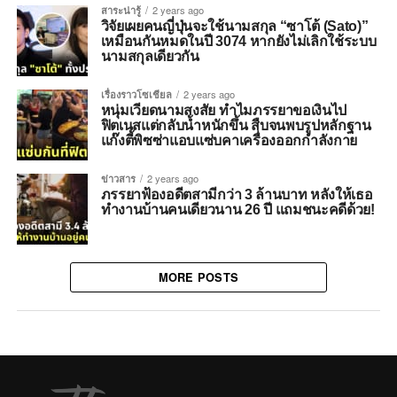
สาระน่ารู้
2 years ago
วิจัยเผยคนญี่ปุ่นจะใช้นามสกุล “ซาโต้ (Sato)”
เหมือนกันหมดในปี 3074 หากยังไม่เลิกใช้ระบบ
นามสกุลเดียวกัน
เรื่องราวโซเชียล
2 years ago
หนุ่มเวียดนามสงสัย ทำไมภรรยาขอเงินไป
ฟิตเนสแต่กลับน้ำหนักขึ้น สืบจนพบรูปหลักฐาน
แก๊งตี้พิซซ่าแอบแซ่บคาเครื่องออกกำลังกาย
ข่าวสาร
2 years ago
ภรรยาฟ้องอดีตสามีกว่า 3 ล้านบาท หลังให้เธอ
ทำงานบ้านคนเดียวนาน 26 ปี แถมชนะคดีด้วย!
MORE POSTS