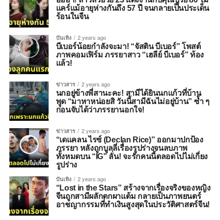
แคร์แม้อายุห่างกันถึง 57 ปี จนกลายเป็นประเด็น
ร้อนในจีน
บันเทิง
2 years ago
บีเบอร์น้อยกำลังจะมา! “จัสติน บีเบอร์” โพสต์
ภาพคอมเฟิร์ม ภรรยาสาว “เฮลีย์ บีเบอร์” ท้อง
แล้ว!
ข่าวสาร
2 years ago
นกอยู่ข้างพี่สานะคะ! สามีได้ยินนกแก้วที่บ้าน
พูด “มาหาหน่อยสิ วันนี้สามีฉันไม่อยู่บ้าน” ซ้ำ ๆ
ก่อนจับได้ว่าภรรยานอกใจ!
ข่าวสาร
2 years ago
“เดแคลน ไรซ์ (Declan Rice)” ออกมาปกป้อง
ภรรยา หลังถูกบูลลี่เรื่องรูปร่างจนลบภาพ
ทั้งหมดบน “IG” ลั่น! จะรักคนนี้ตลอดไปไม่เกี่ยง
รูปร่าง
บันเทิง
2 years ago
“Lost in the Stars” สร้างจากเรื่องจริงของหญิง
จีนถูกสามีผลักตกผาแต้ม กลายเป็นภาพยนตร์
อาชญากรรมที่ทำเงินสูงสุดในประวัติศาสตร์จีน!