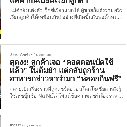
ที่คอนโดแห่งหนึ่ง แต่พอไปถึงแล้วกลับไม่มีคนมารับ
และเฉลยว่าแค่แกล้งสั่งเล่น ๆ เฉย ๆ โดยบอกว่าที่ทำ
แม่ค้ายังแต่งตัวเซ็กซี่เรียกแขกได้ ผู้ชายก็แต่งวาบหวิว
แบบนี้ก็เพื่อให้เห็นว่าตัวเองกับพ่อค้านั้นอยู่คนละระดับ
เรียกลูกค้าได้เหมือนกัน! อย่างที่เกิดขึ้นกับพ่อค้าหนุ่ม
และขิงว่าตนมีเงิน...
ชาวอุบลฯ รายหนึ่งที่หันมาเปลือยกายสวมแต่ผ้ากัน
เปื้อนตัวเดียวขายเนื้อสดจนเป็นที่ฮือฮาบนโลกโซเชียล
ในขณะนี้ เมื่อวานนี้ (16 ธันวาคม 2564) ชาวเน็ต
แห่แชร์ภาพของพ่อค้าเนื้อสดชาวอุบลฯ สุดแซ่บ ชื่อว่า
“นายธิติกร ผลดี” อายุ 25 ปี เจ้าของร้านเนื้อวัวสด
เรื่องราวโซเชียล
5 years ago
“เขียงเนื้อฝากใจใส่ทานตะวัน” ซึ่งตั้งอยู่ตรงข้ามหน้า
สุดงง! ลูกค้าเจอ “คอตตอนบัดใช้
ธนาคารเพื่อการเกษตรและสหกรณ์การเกษตร (ธ.ก.ส.)
แล้ว” ในต้มยำ แต่กลับถูกร้าน
เขมราฐ ถนนอรุณประเสริฐ สายเขมราฐ-อำนาจเจริญ
อาหารกล่าวหาว่ามา “หลอกกินฟรี”
อ....
กลายเป็นเรื่องราวที่ถูกแชร์ต่อว่อนโลกโซเชียล หลังผู้
ใช้เฟซบุ๊กชื่อ Na Naได้โพสต์ข้อความแชร์เรื่องราว ที่
ตนและครอบครัวไปรับประทานอาหารที่ร้านอาหารแห่ง
หนึ่ง และพบว่าในต้มยำมี “คอตตอนบัดใช้แล้ว” จึงได้
แจ้งกับทางร้าน และขอไม่จ่ายค่าอาหารรายการที่มี
ปัญหา แต่กลับโดนร้านโพสต์กล่าวหาว่าเป็นมิจฉาชีพ
ข่าวสาร
5 years ago