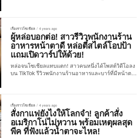
และตรงไปตรงมา ทำเอาเหล่าทาสแมวทั้งหลายเข้ามา
กดไลค์กดแชร์กันรัว ๆ เมื่อวันที่ 23 มีนาคม ที่ผ่าน
มา กลายเป็นกระแสไวรัลอย่างหนัก เมื่อเพจเฟซบุ๊ค
Clover อาหารแมวเกรด ultra holistic ได้โพสต์ภาพรีวิว
เรื่องราวโซเชียล
4 years ago
จากลูกค้ารายหนึ่งซึ่งได้รีวิวผลลัพธ์ของสินค้าอย่างตรง
ผู้หล่อบอกต่อ! สาวรีวิวพนักงานร้าน
ไปตรงมา ซึ่งในรีวิวระบุว่า “ดีเหี้x ๆ กินแล้วแมวแxร่ง
อาหารหน้าตาดี หล่อตี๋สไตล์โอปป้า
โคตรอ้วน เลยไอ้สัx” เป็นรีวิวที่ต้องบอกว่าทำเอาเห็น
แถมเปิดวาร์ปให้ด้วย!
ภาพตามกันเลยทีเดียว ...
หล่อจนโซเชียลแทบแตก! สาวคนหนึ่งได้โพสต์วิดีโอลง
บน TikTok รีวิวพนักงานร้านอาหารและบาร์ที่มีหน้าตา
นักรักนุบนิบ หล่อใสสไตล์เกาหลี จนชาวเน็ตพากันกด
ไลค์กดแชร์ ขอพิกัดกันแบบด่วน ๆ ผู้ใช้ TikTok ชื่อ
eyess_23 ได้โพสต์คลิปวิดีโอรีวิวพนักงานร้านอาหาร
แห่งหนึ่ง พร้อมระบุแคปชั่นว่า “มันนุ้บนิ้บหัวใจมากเลย
เรื่องราวโซเชียล
4 years ago
#76garage #รีวิวผู้ชาย #ผู้ดีบอกต่อ #tiktok” โดยคลิป
สั่งกาแฟยังไงให้โลกจำ! ลูกค้าสั่ง
ดังกล่าวเผยให้เห็นภาพของพนักงานร้านอาหารหน้าตา
อเมริกาโน่ไม่หวาน พร้อมเหตุผลสุด
ดีสองคน ที่มาคอยบริการลูกค้า แถมยังให้เซลฟี่ ร่วมทั้ง
พีค ที่ฟังแล้วน้ำตาจะไหล!
ส่งมินิฮาร์ทให้ จนทำเอาลูกค้าถึงกับใจบางในความน่า