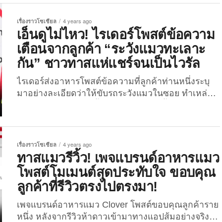
ปากก็สำลักจะตายอยู่แล้ว ส่วนรสชาติก็ยิ่งกว่าโค้กผสม
แม่ค้าจัดให้แบบเป๊ะ ๆ จนทำเอาชาวเน็ตหัวจะปวด!
พริกป่นอีกไอ้แม่ย้อย ใครอยากวางแผนจะฆาตกรรม
โดยผู้ใช้เฟซบุ๊กชื่อ Araya Na Wichian ได้โพสต์รูปภาพ
เรื่องราวโซเชียล
4 years ago
คนในครอบครัวด้วยไอ้นี่เพื่อฮุบสมบัติ ก็เอาเลย ส่วนกูก็
ส้มตำที่ได้ พร้อมแคปชั่นระบุว่า “สั่งตำกุ้งสด แต่กลัว
เอ็นดูไม่ไหว! ไรเดอร์โพสต์ข้อความ
จะเรียกตำรวจมาจับมึงนั่นไงล่ะ ไอ้ลูกทรพี พี พี”
ท้องเสีย เลยระบุไปว่าขอกุ้งสุกครึ่งนึง” โดยเป็นภาพ
เตือนจากลูกค้า “ระวังแมวทะเลาะ
แม้ว่าลูกค้าท่านนี้จะเขียนรีวิวว่าไม่เหมาะสำหรับกับ
ของกุ้งที่ดิบครึ่งตัว ในขณะที่อีกครึ่งตัวลวกจนสุก แบ่ง
การเอามาดื่มเป็นอย่างยิ่ง...
กัน” ชาวทาสแห่แชร์จนเป็นไวรัล
ครึ่งแบบตรงเป๊ะตามคำขอสุด ๆ ...
ไรเดอร์ส่งอาหารโพสต์ข้อความที่ลูกค้าท่านหนึ่งระบุ
มาอย่างละเอียดว่าให้ขับรถระวังแมวในซอย ทำเหล่า
ทาสแห่กันแชร์โพสต์นี้ไปเกือบ 1 หมื่นครั้ง! เมื่อวันที่
5 เมษายน ที่ผ่านมา ได้มีผู้ใช้งานเฟซบุ๊กท่านหนึ่งนำ
ภาพจากกลุ่มไรเดอร์โรบินฮู้ดมาโพสต์ลงในกลุ่มทาส
แมว 4.0 ซึ่งทำเอาผู้พบเห็นโพสต์นี้ต่างพากันเอ็นดู โดย
เรื่องราวโซเชียล
4 years ago
ในโพสต์เป็นภาพของข้อความที่ลูกค้าส่งถึงไรเดอร์ที่
ทาสแมวรีวิ้ว! เพจแบรนด์อาหารแมว
ระบุว่า “บ้านเลขที่ 319 ค่ะ หน้าบ้านมีแมวอ้วน ๆ นอน
โพสต์โมเมนต์สุดประทับใจ ขอบคุณ
อยู่ ขับเข้าซอยช้า ๆ แมวไม่หลบรถ ไม่กลัวเสียงแตร ไม่
ลูกค้าที่รีวิวตรงไปตรงมา!
ลุกหลบ กรุณาขับหลบแมวค่ะ...
เพจแบรนด์อาหารแมว Clover โพสต์ขอบคุณลูกค้าราย
หนึ่ง หลังจากรีวิวห้าดาวเข้ามาทางแอปส้มอย่างจริงใจ