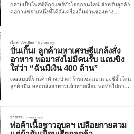
รัก และรอยยิ้มของทั้งคู่ จนทำให้ล่าสุดคลิปดังกล่าว
กลายเป็นโพสต์ที่ถูกแชร์ทั่วโลกออนไลน์ สำหรับลูกค้า
มียอดรับชมมากถึง 3...
คอกาแฟรายหนึ่งที่ได้สั่งเครื่องดื่มผ่านช่องทาง
ออนไลน์ พร้อมทิ้งหมายเหตุสุดพีคเอาไว้ ทำเอาชาว
เน็ตถึงกับจุก! เมื่อวานนี้ (8 กุมภาพันธ์ 2565) ผู้ใช้เฟซบุ๊
กชื่อ Eif Mintra ได้โพสต์รูปภาพคำสั่งซื้อสินค้าของ
ลูกค้ารายหนึ่งในกลุ่ม “คนบ้ากาแฟ” พร้อมระบุแคปชั่
เรื่องราวโซเชียล
5 years ago
นว่า “ชอบความน่ารักของลูกค้าทุกท่านค่ะ” โดยลูกค้า
ปั่นเกิ๊น! ลูกค้ามหาเศรษฐีแกล้งสั่ง
คนดังกล่าวนี้ได้สั่งอเมริกาโน่เย็น พร้อมหมายเหตุว่า
อาหาร พอมาส่งไม่มีคนรับ แถมขิง
“ไม่หวานเลย เพราะหวานไปก็ไร้ความรู้สึก” ทำเอา
ใส่ว่า “ฉันมีเงิน 400 ล้าน”
ชาวเน็ตพากันกดถูกใจและกดแชร์โพสต์ดังกล่าวไป
มากกว่า 1 หมื่นครั้ง อีกทั้งยังมีหลายคนเข้ามาแสดง
เจอแบบนี้ร้านค้าหัวจะปวด! ร้านแซลมอนดองซีอิ๊วโดน
ความคิดเห็นใต้โพสต์ดังกล่าว โดยช่วยกันปลอบใจ
ลูกค้าปั่น หลอกสั่งอาหารแล้วหายเงียบ พอทักไปถาม
ลูกค้ารายนี้ เอาเป็นว่าถ้าไร้ความรู้สึกขนาดนี้...
เจอสวนว่า “เธอนี่หลอกง่ายดีเนอะ” อย่างกับบทละคร!
ร้าน I’M Salmon ได้โพสต์รูปภาพข้อความแชทระหว่าง
ทางร้านและลูกค้ารายนี้ พร้อมแนบแคปชั่นว่า “#มา
โพสต์เตือนภัยค่ะ!!!! เจอลูกค้า 400 ล้านสั่งอาหารเล่น ๆ
ข่าวสาร
5 years ago
แต่ไม่เป็นไรค่ะ แม่ค้าเข้าใจ #ขอบคุณที่สั่งออเดอร์นะ
พ่อค้าเนื้อชาวอุบลฯ เปลือยกายสวม
คะ” โดยลูกค้ารายนี้ได้ทำทีมาขอสั่งอาหารและให้ไปส่ง
แต่ผ้ากันเปื้อนเรียกลูกค้า