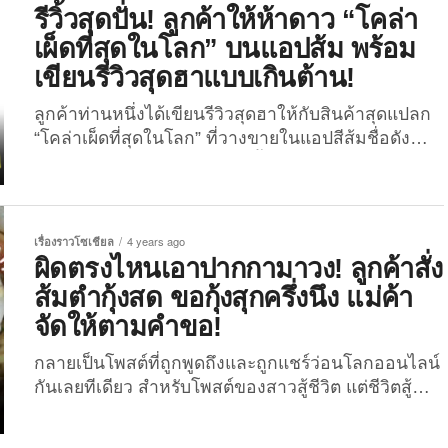
ซึ่งมีสมาชิกกว่า 2.6 แสนคน เมื่อวันที่ 18 พฤษภาคมที่
รีวิ้วสุดปั่น! ลูกค้าให้ห้าดาว “โคล่า
ผ่านมา โดยลูกค้าท่านนี้หรือใช้เฟซบุ๊ก พิมพกานต์ บุญ
เผ็ดที่สุดในโลก” บนแอปส้ม พร้อม
ทองแก้ว...
เขียนรีวิวสุดฮาแบบเกินต้าน!
ลูกค้าท่านหนึ่งได้เขียนรีวิวสุดฮาให้กับสินค้าสุดแปลก
“โคล่าเผ็ดที่สุดในโลก” ที่วางขายในแอปสีส้มชื่อดัง
หลังได้เปิดมิติใหม่ของวงการน้ำอัดลม! ต้องขอบอก
เลยว่าความแปลกใหม่ของสินค้าในยุคนี้นั้นรันวงการ
ไม่หยุด! ช่วงเวลานี้มาม่าเผ็ดยังต้องชิดซ้าย ขนมรสเผ็ด
ยังต้องชิดขวาหลบทางให้กับมิติใหม่ของวงการน้ำ
เรื่องราวโซเชียล
4 years ago
อัดลม “โคล่าเผ็ดที่สุดในโลก” ซึ่งแค่อ่านชื่อก็อาจจะยัง
ผิดตรงไหนเอาปากกามาวง! ลูกค้าสั่ง
รู้สึกสับสนและงุนงงกันอยู่ว่ารสชาติของสินค้าตัวนี้จะ
ส้มตำกุ้งสด ขอกุ้งสุกครึ่งนึง แม่ค้า
เป็นยังไง เพราะสินค้าตัวนี้เป็นการรวมตัวกันระหว่าง
จัดให้ตามคำขอ!
รสชาติหวานแบบน้ำอัดลมทั่วไปเข้ากับรสชาติเผ็ดแบบ
ที่อยู่ในเมนูอาหารคาวต่าง ๆ แต่ก็ต้องรู้สึกกระจ่างใน
กลายเป็นโพสต์ที่ถูกพูดถึงและถูกแชร์ว่อนโลกออนไลน์
รสชาติเมื่อลูกค้ารายหนึ่งได้เขียนรีวิวสุดปั่นเอาไว้ใน
กันเลยทีเดียว สำหรับโพสต์ของสาวสู้ชีวิต แต่ชีวิตสู้
แอปส้ม โดยระบุว่า “โค้กเผ็ดที่สุดในโลก ไม่เหมาะ
กลับ เมื่อเธอสั่งส้มตำกุ้งสด แต่กลัวว่าจะท้องเสีย จึงขอ
สำหรับกับการเอามาดื่มเป็นอย่างยิ่ง แค่จะเอามาจ่อ
ให้แม่ค้าช่วยทำส้มตำกุ้งสด และใส่กุ้งสุดครึ่งนึง งานนี้