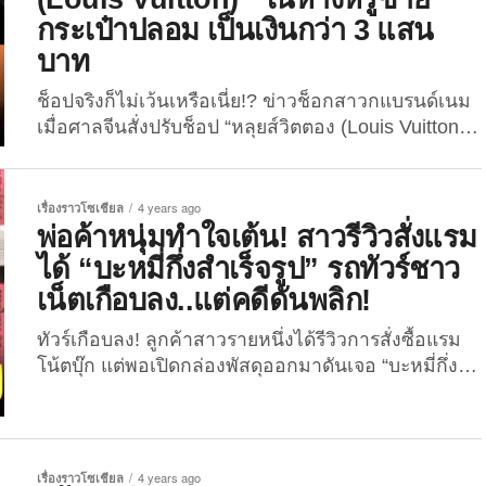
คลิปที่กำลังเป็นไวรัลนี้นั้นปรากฏภาพของพ่อค้าขาย
กระเป๋าปลอม เป็นเงินกว่า 3 แสน
ลอตเตอรี่รายหนึ่งที่กำลังเปิดแผงลอตเตอรี่อยู่ที่หน้า
บาท
บ้านหลังหนึ่ง ซึ่งมีท่าทีคล้ายกับว่ากำลังคุยอยู่กับลูกค้า
ที่มาซื้อเลขเด็ด แต่ความประหลาดคือภายในคลิปนี้ไม่
ช็อปจริงก็ไม่เว้นเหรือเนี่ย!? ข่าวช็อกสาวกแบรนด์เนม
ปรากฏภาพของลูกค้าที่เป็นผู้ซื้อ ทำเอาชาวเน็ตต่างพา
เมื่อศาลจีนสั่งปรับช็อป “หลุยส์วิตตอง (Louis Vuitton)”
กันงง และตั้งข้อสงสัยว่าเป็นเรื่องลี้ลับหรือเปล่า
ในห้างหรูแห่งหนึ่งของมณฑลหูหนาน ประเทศจีน เป็น
ล่าสุด วันนี้ (1 กรกฎาคม...
เงินกว่า 3 แสนบาท ฐานขาย “กระเป๋าปลอม” เมื่อวัน
ที่ 23 พฤษภาคม 2565 ที่ผ่านมา เว็บไซต์ Yahoo ได้
เรื่องราวโซเชียล
4 years ago
รายงานข่าวสะเทือนใจคนรักแบรนด์เนม โดยเฉพาะแบ
พ่อค้าหนุ่มทำใจเต้น! สาวรีวิวสั่งแรม
รนด์เนมฝรั่งเศสชื่อดังอย่าง “หลุยส์วิตตอง (Louis...
ได้ “บะหมี่กึ่งสำเร็จรูป” รถทัวร์ชาว
เน็ตเกือบลง..แต่คดีดันพลิก!
ทัวร์เกือบลง! ลูกค้าสาวรายหนึ่งได้รีวิวการสั่งซื้อแรม
โน้ตบุ๊ก แต่พอเปิดกล่องพัสดุออกมาดันเจอ “บะหมี่กึ่ง
สำเร็จรูป” ก่อนจะรู้ทีหลังว่าพ่อค้าใส่มาเพื่อกันกระแทก!
เรื่องราวของพ่อค้าหนุ่มคนนี้เริ่มมาจากลูกค้าท่าน
หนึ่งที่ได้รีวิวสินค้าลงในกลุ่มเฟซบุ๊ก Extreme IT กลุ่ม
ซื้อ-ขาย การ์ดจอ CPU RAM อุปกรณ์คอมพิวเตอร์ PC
เรื่องราวโซเชียล
4 years ago