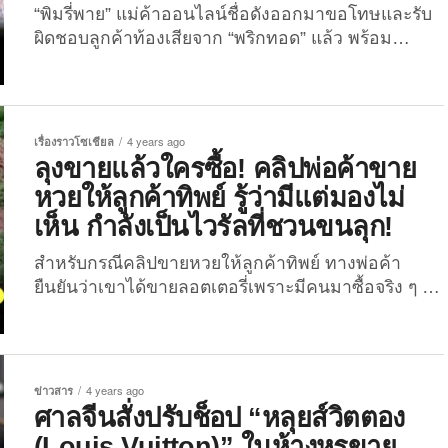
“พิมรี่พาย” แม่ค้าออนไลน์ชื่อดังออกมาขอโทษและรับ
ผิดชอบลูกค้าท้องเสียจาก “พริกทอด” แล้ว พร้อม
ประกาศเลิกขายรสดังกล่าว และจะฟ้องบริษัทผู้ผลิตซอง
พิมพ์ปีผลิตผิด หลังจากมีหนุ่มคนหนึ่งได้สั่ง “กล่องสุ่ม
ตัก 1” ของ “พิมรี่พาย” ซึ่งในกล่องดังกล่าวมี “พริกทอด”
ผลิตภัณฑ์ของแม่ค้าสาวคนดังรวมอยู่ด้วย แต่เมื่อกิน
เรื่องราวโซเชียล
4 years ago
เข้าไปแล้ว กลับท้องเสีย พ่อหนุ่มเจ้าทุกข์คนนี้จึงโพสต์
ลุงขายแล้วใครซื้อ! คลิปพ่อค้าขาย
ข้อความลงบนโลกโซเชียลว่า… “เมื่อวานก่อนสั่ง
หวยให้ลูกค้าทิพย์ รู้ว่ามีแต่มองไม่
“ตัก 1” ของ “พิมรี่พาย”...
เห็น กำลังเป็นไวรัลที่ชวนขนลุก!
สำหรับกรณีคลิปขายหวยให้ลูกค้าทิพย์ ทางพ่อค้า
ยืนยันว่าเขาได้ขายลอตเตอรี่เพราะมีคนมาซื้อจริง ๆ แต่
พอดูในคลิปดันไม่ปรากฏภาพของลูกค้าคนดังกล่าว
งานนี้ทำเอาชาวเน็ตดูแล้วขนลุกซู่! นับว่าเป็นเรื่อง
ราวไวรัลที่ต้อนรับวันหวยออก สำหรับกรณีคลิปพ่อค้า
ขายหวยให้ลูกค้าทิพย์ที่มาจากผู้ใช้งาน TikTok
ข่าวสาร
4 years ago
farfon2938 ได้โพสต์คลิปดังกล่าวลงเมื่อวันที่ 30
ศาลจีนสั่งปรับช็อป “หลุยส์วิตตอง
มิถุนายนที่ผ่านมา หรือเมื่อวานนี้นั่นเอง โดยภายใน
(Louis Vuitton)” ในห้างหรูขาย