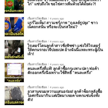
ไก่” แซ่บถึงใจ ขอไข่ดาวเพิ่มด้วยได้มั้ยล่ะ?!
เรื่องราวโซเชียล
4 years ago
แรร์ไอเท็ม! สาวแชร์ภาพ “ถุงเลย์รูปยุง” ชาว
เน็ตถกสนั่น หรือจะเป็นรสใหม่?
เรื่องราวโซเชียล
4 years ago
ไรเดอร์โดนลูกค้าสาวชิ่งพิซซ่า แช่งให้ไรเดอร์
ให้ตกนรกอเวจีปอยเปต อ้างฉันนี่แหละพระผู้เป็น
เจ้า!
เรื่องราวโซเชียล
4 years ago
คนละครึ่งที่แท้! ลูกค้าซื้อกระเพาะปลา พ่อค้า
ตักออกครึ่งนึงเพราะใช้สิทธิ์ “คนละครึ่ง”
เรื่องราวโซเชียล
4 years ago
อวสานขนมหวานแสนอร่อย! ลูกค้าช็อกหลังซื้อ
ไอศกรีมมากิน แต่เปิดมาเจอคางคกแช่แข็งทั้ง
ตัว!