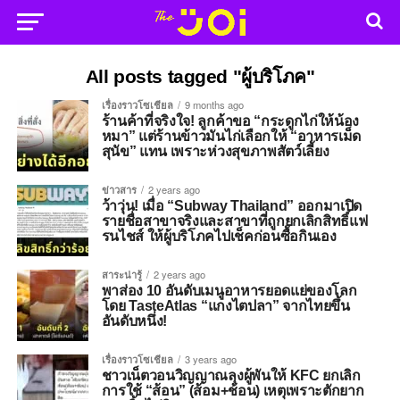
All posts tagged "ผู้บริโภค"
เรื่องราวโซเชียล
9 months ago
ร้านค้าที่จริงใจ! ลูกค้าขอ “กระดูกไก่ให้น้อง
หมา” แต่ร้านข้าวมันไก่เลือกให้ “อาหารเม็ด
สุนัข” แทน เพราะห่วงสุขภาพสัตว์เลี้ยง
ข่าวสาร
2 years ago
ว้าวุ่น! เมื่อ “Subway Thailand” ออกมาเปิด
รายชื่อสาขาจริงและสาขาที่ถูกยกเลิกสิทธิ์แฟ
รนไชส์ ให้ผู้บริโภคไปเช็คก่อนซื้อกินเอง
สาระน่ารู้
2 years ago
พาส่อง 10 อันดับเมนูอาหารยอดแย่ของโลก
โดย TasteAtlas “แกงไตปลา” จากไทยขึ้น
อันดับหนึ่ง!
เรื่องราวโซเชียล
3 years ago
ชาวเน็ตวอนวิญญาณลุงผู้พันให้ KFC ยกเลิก
การใช้ “ส้อน” (ส้อม+ช้อน) เหตุเพราะตักยาก