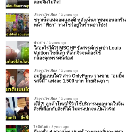
แถมจิ้มไม่ติด!
เรื่องราวโซเชียล
3 years ago
ชาวเน็ตแห่คอมเมนต์! หลังเห็นภาพหมอนสกรีน
หน้า “พิธา” วางโชว์อยู่ในร้านปาโป่ง!
ข่าวสาร
3 years ago
ใส่อะไรได้?! MSCHF รังสรรค์กระเป๋า Louis
Vuitton ไซส์เล็ก ที่เล็กจิ๋วจนต้องใช้
กล้องจุลทรรศน์ส่อง!
เรื่องราวโซเชียล
3 years ago
อมยิ้มแบบใด? สาว OnlyFans วางขาย “อมยิ้ม
รสจิ๊มิ๊” แท่งละ 1,500 บาท โกยเงินจุก ๆ
เรื่องราวโซเชียล
3 years ago
เจ๊สี่?! ลูกค้าโพสต์รีวิวใช้บริการหมอนวดในจีน
สิ่งที่เลือกกับสิ่งที่ได้ ไม่ตรงปกจนเป็นไวรัล!
ไลฟ์สไตล์
3 years ago
ถึงเครื่อง! ชาวเน็ตแห่แชร์ “ถุงยางกลิ่นกะเพรา