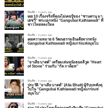
บันเทิง
4 years ago
เผย 10 เรื่องจริงที่คุณไม่เคยรู้ของ “ซานตานุ มา
เฮชวี” พระเอกหนัง “Gangubai Kathiawadi” ที่
ชาวไทยหลงใหล
บันเทิง
4 years ago
เผยความหมาย 6 วัฒนธรรมอินเดียจากหนัง
Gangubai Kathiawadi หญิงแกร่งแห่งมุมไบ
บันเทิง
4 years ago
“อาเลีย บาตต์” เตรียมเล่นหนังฮอลลีวูด “Heart
of Stone” ร่วมกับ “กัล กาด็อท”
บันเทิง
4 years ago
ประวัติ “อาเลีย บาตต์” (Alia Bhatt) ผู้รับบทคังคุ
ไบใน “Gangubai Kathiawadi หญิงแกร่งแห่
งมุมไบ”
บันเทิง
4 years ago
รวม 10 ประโยคเด็ดจากหนังอินเดีย “Gangubai