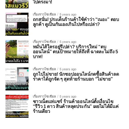
ไปตรงมา!
เรื่องราวโซเชียล
5 years ago
ถกสนั่น! ประเด็นร้านค้าใช้คำว่า “เนอะ” ตอบ
ลูกค้า ดูเป็นกันเองเกินไปหรือเปล่า?
เรื่องราวโซเชียล
5 years ago
หมั่นไส้ใครอยู่รึเปล่า? บริการใหม่ “ตบ
ออนไลน์” ตบเป้าหมายให้ถึงที่ ฉาดละไม่ถึง 5
บาท!
เรื่องราวโซเชียล
5 years ago
ถูกไปไม่ขาย! นักชอปออนไลน์กดซื้อสินค้าลด
ราคาได้ถูกจัด ๆ สุดท้ายร้านบอก “ไม่ขาย”
เรื่องราวโซเชียล
5 years ago
ชาวเน็ตแห่แชร์ ร้านค้าออนไลน์ตั้งเงื่อนไข
“รีวิว 1 ดาว สินค้าหลุดประกัน” เผยไม่ได้มีแค่
ร้านเดียว