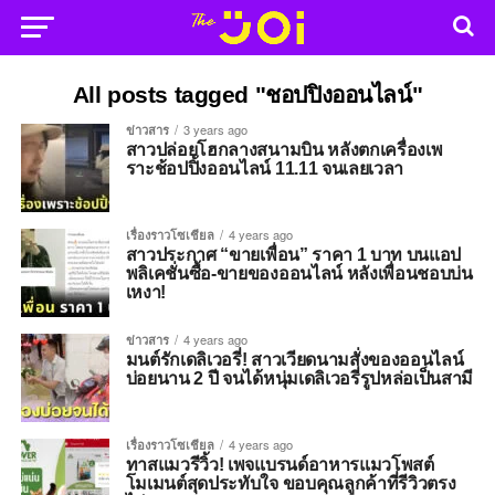
All posts tagged "ชอปปิงออนไลน์"
ข่าวสาร
3 years ago
สาวปล่อยโฮกลางสนามบิน หลังตกเครื่องเพ
ราะช้อปปิ้งออนไลน์ 11.11 จนเลยเวลา
เรื่องราวโซเชียล
4 years ago
สาวประกาศ “ขายเพื่อน” ราคา 1 บาท บนแอป
พลิเคชั่นซื้อ-ขายของออนไลน์ หลังเพื่อนชอบบ่น
เหงา!
ข่าวสาร
4 years ago
มนต์รักเดลิเวอรี่! สาวเวียดนามสั่งของออนไลน์
บ่อยนาน 2 ปี จนได้หนุ่มเดลิเวอรี่รูปหล่อเป็นสามี
เรื่องราวโซเชียล
4 years ago
ทาสแมวรีวิ้ว! เพจแบรนด์อาหารแมวโพสต์
โมเมนต์สุดประทับใจ ขอบคุณลูกค้าที่รีวิวตรง