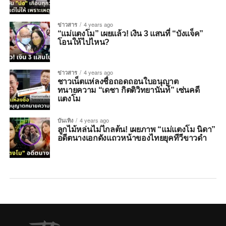
ข่าวสาร
4 years ago
“แม่แตงโม” เผยแล้ว! เงิน 3 แสนที่ “บังแจ็ค”
โอนให้ไปไหน?
ข่าวสาร
4 years ago
ชาวเน็ตแห่ลงชื่อถอดถอนใบอนุญาต
ทนายความ “เดชา กิตติวิทยานันท์” เซ่นคดี
แตงโม
บันเทิง
4 years ago
ลูกไม้หล่นไม่ไกลต้น! เผยภาพ “แม่แตงโม นิดา”
อดีตนางเอกดังแถวหน้าของไทยยุคทีวีขาวดำ