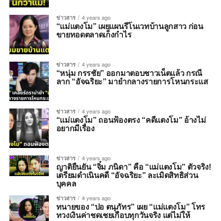
ข่าวสาร
4 years ago
“แม่แตงโม” เผยแผนรีโนเวทบ้านลูกสาว ก่อน
ขายทอดตลาดเก็งกำไร
ข่าวสาร
4 years ago
“หนุ่ม กรรชัย” ออกมาตอบชาวเน็ตแล้ว กรณี
ลาก “อัจฉริยะ” มายำกลางรายการโหนกระแส
ข่าวสาร
4 years ago
“แม่แตงโม” ถอนฟ้องตรง “คดีแตงโม” อ้างไม่
อยากมีเรื่อง
ข่าวสาร
4 years ago
ญาติยืนยัน “จิ๋ม ภนิดา” คือ “แม่แตงโม” ตัวจริง!
เตรียมดำเนินคดี “อัจฉริยะ” ละเมิดสิทธิส่วน
บุคคล
ข่าวสาร
4 years ago
ทนายของ “ปอ ตนุภัทร” เผย “แม่แตงโม” โทร
ทวงเงินค่าชดเชยเกือบทุกวันจริง แต่ไม่ให้