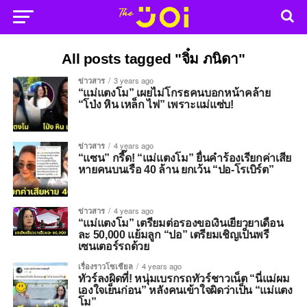
All posts tagged "จิ๋ม ภนิดา"
ข่าวสาร
3 years ago
“แม่แตงโม” เผยไม่โกรธคนบอกหน้าคล้าย
“โป่ง หิน เหล็ก ไฟ” เพราะแม่แซ่บ!
ข่าวสาร
4 years ago
“แซน” กรี๊ด! “แม่แตงโม” ยื่นคำร้องเรียกค่าเสีย
หายคนบนเรือ 40 ล้าน ยกเว้น “ปอ-โรเบิร์ต”
ข่าวสาร
4 years ago
“แม่แตงโม” เตรียมต่อรองขอเงินเยียวยาเดือน
ละ 50,000 แย้มลูก “ปอ” เตรียมเชิญเป็นพรี
เซนเตอร์รถด้วย
เรื่องราวโซเชียล
4 years ago
ทัวร์ลงผิดที่! หนุ่มเบรกรถทัวร์ชาวเน็ต “นี่แม่ผม
เองใจเย็นก่อน” หลังคนเข้าใจผิดว่าเป็น “แม่แตง
โม”