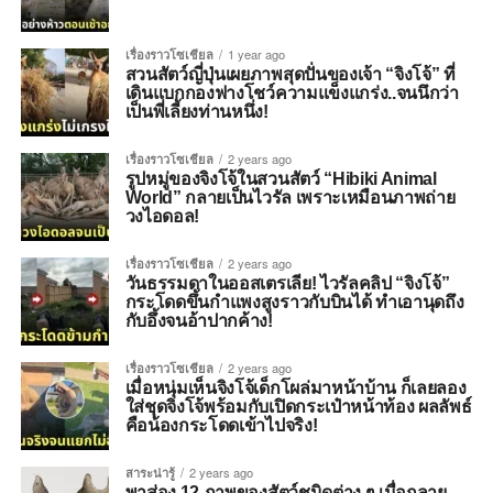
เรื่องราวโซเชียล
1 year ago
สวนสัตว์ญี่ปุ่นเผยภาพสุดปั่นของเจ้า “จิงโจ้” ที่
เดินแบกกองฟางโชว์ความแข็งแกร่ง..จนนึกว่า
เป็นพี่เลี้ยงท่านหนึ่ง!
เรื่องราวโซเชียล
2 years ago
รูปหมู่ของจิงโจ้ในสวนสัตว์ “Hibiki Animal
World” กลายเป็นไวรัล เพราะเหมือนภาพถ่าย
วงไอดอล!
เรื่องราวโซเชียล
2 years ago
วันธรรมดาในออสเตรเลีย! ไวรัลคลิป “จิงโจ้”
กระโดดขึ้นกำแพงสูงราวกับบินได้ ทำเอานุดถึง
กับอึ้งจนอ้าปากค้าง!
เรื่องราวโซเชียล
2 years ago
เมื่อหนุ่มเห็นจิงโจ้เด็กโผล่มาหน้าบ้าน ก็เลยลอง
ใส่ชุดจิงโจ้พร้อมกับเปิดกระเป๋าหน้าท้อง ผลลัพธ์
คือน้องกระโดดเข้าไปจริง!
สาระน่ารู้
2 years ago
พาส่อง 12 ภาพของสัตว์ชนิดต่าง ๆ เมื่อกลาย