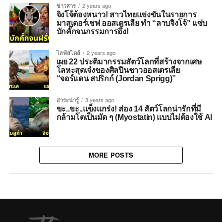
ข่าวสาร
2 years ago
จิงโจ้ต้องหนาว! สาวไทยแข่งขันในรายการ
มาสเตอร์เชฟ ออสเตรเลีย ทำ “ลาบจิงโจ้” แซ่บ
บักคั๊กจนกรรมการอึ้ง!
ไลฟ์สไตล์
2 years ago
เผย 22 ประติมากรรมสัตว์โลกที่สร้างจากเศษ
โลหะสุดเจ๋งของศิลปินชาวออสเตรเลีย
“จอร์แดน สปริกก์ (Jordan Sprigg)”
สาระน่ารู้
3 years ago
ขะ..ขะ..แข็งแกร่ง! ส่อง 14 สัตว์โลกน่ารักที่มี
กล้ามโตเป็นมัด ๆ (Myostatin) แบบไม่ต้องใช้ AI
MORE POSTS