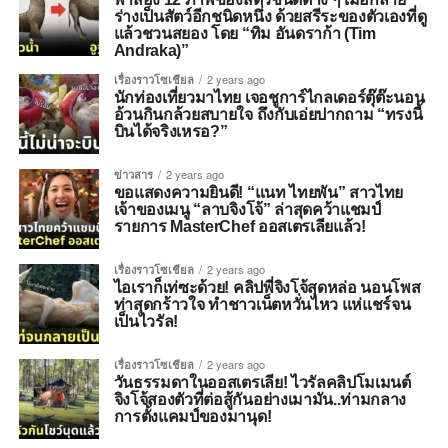
ร่างเป็นสัตว์อีกชนิดหนึ่ง ด้วยสรีระของตัวเองที่ดู
แล้วชวนสยอง โดย “ทิม อันดราก้า (Tim
Andraka)”
เรื่องราวโซเชียล
2 years ago
นักท่องเที่ยวมาไทย เจอชูการ์ไกลเดอร์ตุ๊ต๊ะนอน
อ้วนกินกล้วยสบายใจ ถึงกับเอ่ยปากถาม “ทรงนี้
บินได้จริงเหรอ?”
ข่าวสาร
2 years ago
ขอแสดงความยินดี! “แนท ไทยพัน” สาวไทย
เจ้าของเมนู “ลาบจิงโจ้” ล่าสุดคว้าแชมป์
รายการ MasterChef ออสเตรเลียแล้ว!
เรื่องราวโซเชียล
2 years ago
ไอเราก็เท่ซะด้วย! คลิปพี่จิงโจ้สุดหล่อ นอนโพส
ท่าสุดกร้าวใจ ทำชาวเน็ตหวั่นไหว แห่แชร์จน
เป็นไวรัล!
เรื่องราวโซเชียล
2 years ago
วันธรรมดาในออสเตรเลีย! ไวรัลคลิปโมเมนต์
จิงโจ้สองตัวที่ต่อสู้กันอย่างเมามัน..ท่ามกลาง
การตั้งแคมป์ของมานุด!