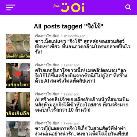
All posts tagged "จิงโจ้"
เรื่องราวโซเชียล
12 months ago
ชาวเน็ตแห่แซว “จิงโจ้” สุดหล่อของสวนสัตว์
เปิดเขาเขียว..ที่นอนอวดกล้ามโตจนกลายเป็นไว
รัล!
เรื่องราวโซเชียล
1 year ago
ครีเอเตอร์เอาใจชาวเน็ต! เผยคลิปตอนจบ “ลูก
จิงโจ้ได้ขึ้นเครื่องบินจากซิดนีย์ไปดูไบ” ที่สร้าง
ด้วย AI สมจริงไม่แพ้คลิปแรก!
เรื่องราวโซเชียล
1 year ago
AI สร้างคลิปเจ้าของเถียงกับเจ้าหน้าที่สนามบิน
หลังห้ามลูกจิงโจ้เข้าห้องโดยสาร ที่สมจริงมาก
จนเป็นไวรัลกว่า 10 ล้านวิว!
เรื่องราวโซเชียล
1 year ago
ชาวญี่ปุ่นเผยภาพจิงโจ้เด็กในสวนสัตว์ที่ทำท่า
ง่วงนอนอย่างน่ารัก..จนชาวเน็ตใจเจ็บกันเพียบ!