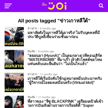
All posts tagged "ข่าวเกาหลีใต้"
ข่าวสาร
9 months ago
มหาลัยดังในเกาหลีใต้เอาจริง! ไม่รับบุคคลที่มี
ประวัติบูลลี่เพื่อนร่วมชั้นมาก่อน
บันเทิง
9 months ago
“ฮยอนอา (HyunA)” เป็นลมกลางเวทีคอนเสิร์ต
“WATERBOMB” ที่มาเก๊า เจ้าตัวโพสต์ขอโทษ
แฟนคลับและยืนยันว่า “ไม่เป็นไรแล้ว”
ข่าวสาร
11 months ago
เกาหลีใต้เริ่มบังคับใช้กฎหมายหมิ่นประมาทกับ
“ผู้วิจารณ์ไอดอลเสมือนจริง (Virtual Idol)”
บันเทิง
11 months ago
พี่สาวของ “จีซู BLACKPINK” เตรียมเดบิวต์เข้า
วงการบันเทิงผ่านรายการเรียลลิตี้ “Super