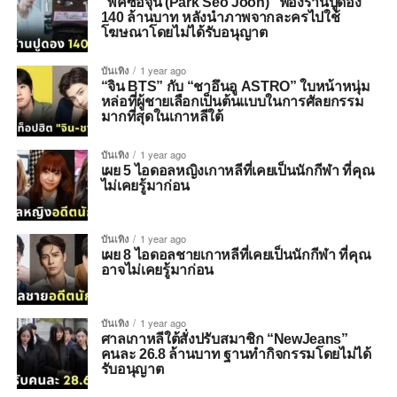
“พัคซอจุน (Park Seo Joon)” ฟ้องร้านปูดอง
140 ล้านบาท หลังนำภาพจากละครไปใช้
โฆษณาโดยไม่ได้รับอนุญาต
บันเทิง
1 year ago
“จิน BTS” กับ “ชาอึนอู ASTRO” ใบหน้าหนุ่ม
หล่อที่ผู้ชายเลือกเป็นต้นแบบในการศัลยกรรม
มากที่สุดในเกาหลีใต้
บันเทิง
1 year ago
เผย 5 ไอดอลหญิงเกาหลีที่เคยเป็นนักกีฬา ที่คุณ
ไม่เคยรู้มาก่อน
บันเทิง
1 year ago
เผย 8 ไอดอลชายเกาหลีที่เคยเป็นนักกีฬา ที่คุณ
อาจไม่เคยรู้มาก่อน
บันเทิง
1 year ago
ศาลเกาหลีใต้สั่งปรับสมาชิก “NewJeans”
คนละ 26.8 ล้านบาท ฐานทำกิจกรรมโดยไม่ได้
รับอนุญาต