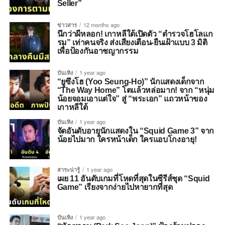
Seller”
ข่าวสาร
12 months ago
นึกว่าผีหลอก! เกาหลีใต้เปิดตัว “ตำรวจโฮโลแก
รม” เท่าคนจริง ส่งเสียงเตือน-ยืนเฝ้าแบบ 3 มิติ
เพื่อป้องกันอาชญากรรม
บันเทิง
1 year ago
“ยูซึงโฮ (Yoo Seung-Ho)” นักแสดงเด็กจาก
“The Way Home” โตแล้วหล่อมาก! จาก “หนุ่ม
น้อยจอมเอาแต่ใจ” สู่ “พระเอก” แถวหน้าของ
เกาหลีใต้
บันเทิง
1 year ago
จัดอันดับอายุนักแสดงใน “Squid Game 3” จาก
น้อยไปมาก ใครหน้าเด็ก ใครแอบโกงอายุ!
สาระน่ารู้
1 year ago
เผย 11 อันดับเกมที่โหดที่สุดในซีรีส์ชุด “Squid
Game” เรียงจากง่ายไปหายากที่สุด
บันเทิง
1 year ago