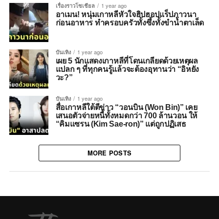
เรื่องราวโซเชียล
1 year ago
อาเมน! หนุ่มเกาหลีหัวใจฮิปฮอปแร็ปภาวนา
ก่อนอาหาร ทำครอบครัวทั้งซึ้งทั้งขำน้ำตาเล็ด
บันเทิง
1 year ago
เผย 5 นักแสดงเกาหลีที่โดนเกลียดด้วยเหตุผล
แปลก ๆ ที่ทุกคนรู้แล้วจะต้องอุทานว่า “อิหยัง
วะ?”
บันเทิง
1 year ago
สื่อเกาหลีใต้ตีข่าว “วอนบิน (Won Bin)” เคย
เสนอตัวจ่ายหนี้ทั้งหมดกว่า 700 ล้านวอน ให้
“คิมแซรน (Kim Sae-ron)” แต่ถูกปฏิเสธ
MORE POSTS