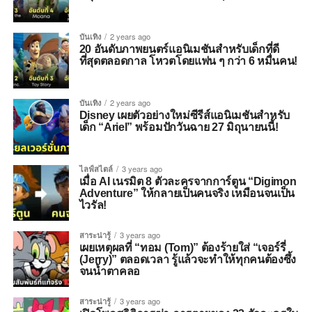
บันเทิง
2 years ago
20 อันดับภาพยนตร์แอนิเมชันสำหรับเด็กที่ดี
ที่สุดตลอดกาล โหวตโดยแฟน ๆ กว่า 6 หมื่นคน!
บันเทิง
2 years ago
Disney เผยตัวอย่างใหม่ซีรีส์แอนิเมชันสำหรับ
เด็ก “Ariel” พร้อมปักวันฉาย 27 มิถุนายนนี้!
ไลฟ์สไตล์
3 years ago
เมื่อ AI เนรมิต 8 ตัวละครจากการ์ตูน “Digimon
Adventure” ให้กลายเป็นคนจริง เหมือนจนเป็น
ไวรัล!
สาระน่ารู้
3 years ago
เผยเหตุผลที่ “ทอม (Tom)” ต้องร้ายใส่ “เจอร์รี่
(Jerry)” ตลอดเวลา รู้แล้วจะทำให้ทุกคนต้องซึ้ง
จนน้ำตาคลอ
สาระน่ารู้
3 years ago