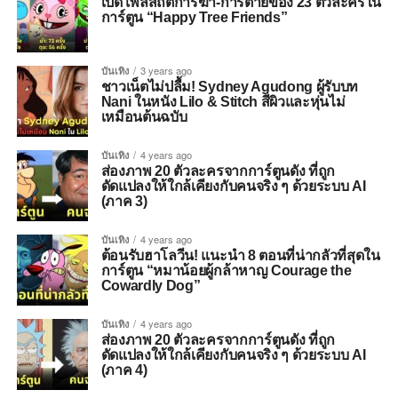
เปิดโพลสถิติการฆ่า-การตายของ 23 ตัวละครใน
การ์ตูน “Happy Tree Friends”
บันเทิง
3 years ago
ชาวเน็ตไม่ปลื้ม! Sydney Agudong ผู้รับบท
Nani ในหนัง Lilo & Stitch สีผิวและหุ่นไม่
เหมือนต้นฉบับ
บันเทิง
4 years ago
ส่องภาพ 20 ตัวละครจากการ์ตูนดัง ที่ถูก
ดัดแปลงให้ใกล้เคียงกับคนจริง ๆ ด้วยระบบ AI
(ภาค 3)
บันเทิง
4 years ago
ต้อนรับฮาโลวีน! แนะนำ 8 ตอนที่น่ากลัวที่สุดใน
การ์ตูน “หมาน้อยผู้กล้าหาญ Courage the
Cowardly Dog”
บันเทิง
4 years ago
ส่องภาพ 20 ตัวละครจากการ์ตูนดัง ที่ถูก
ดัดแปลงให้ใกล้เคียงกับคนจริง ๆ ด้วยระบบ AI
(ภาค 4)