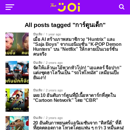
All posts tagged "การ์ตูนเด็ก"
บันเทิง
1 year ago
เมื่อ AI สร้างภาพสมาชิกวง “Huntrix” และ
“Saja Boys” จากแอนิเมชั่น “K-POP Demon
Hunters” บน “Netflix” ให้กลายเป็นเวอร์ชั่น
คนจริง
บันเทิง
2 years ago
จัดให้แล้วนะไอ้พวกหัวโปก! “เอแคลร์ จือปาก”
แต่งชุดฮาโลวีนเป็น “รถไฟโทมัส” เหมือนเป๊ะ
ยันเงา!
บันเทิง
2 years ago
เผย 10 อันดับการ์ตูนที่มีเนื้อหาดาร์กที่สุดใน
“Cartoon Network” โดย “CBR”
บันเทิง
2 years ago
20 อันดับภาพยนตร์แอนิเมชันจาก “ดิสนีย์” ที่ดี
ที่สุดตลอดกาล โหวตโดยแฟน ๆ กว่า 3 หมื่นคน!