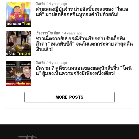
บันเทิง
4 years ago
ค่ายเพลงญี่ปุ่นจำหน่ายอัลบั้มเพลงของ “ไจแอ
นท์” มาปลดล็อกสกินหูทองคำไปด้วยกัน!
เรื่องราวโซเชียล
4 years ago
ชาวเน็ตจวกยับ! กรณีร้านเรียกค่าปรับเด็กพิง
ตุ๊กตา “เทเลทับบีส์” จนล้มแตกกระจาย ล่าสุดคืน
เงินแล้ว!
บันเทิง
4 years ago
มัดรวม 7 คดีชวนหลอนของยอดนักสืบจิ๋ว “โคนั
น” ผู้มองเห็นความจริงมีเพียงหนึ่งเดียว!
MORE POSTS