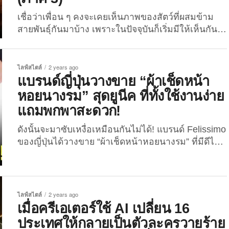
ไม่มากก็น้อยอย่างแน่นอน เพราะงั้นบล็อกนี้ The Joi
จะพาทุกคนไปส่อง 20 ภาพถ่ายโมเมนต์น่ารักเกินต้าน
เชื่อว่าเพื่อน ๆ คงจะเคยเห็นภาพของสัตว์ที่ผสมข้าม
ของน้อง “เม่นแคระ” (ภาค 2) จากคุณเจ้าของ
สายพันธุ์กันมาบ้าง เพราะในปัจจุบันก็เริ่มมีให้เห็นกัน
Instagram @lycheeguavahedgehogs ที่ตอนนี้มีผู้
แล้ว ไม่ว่าจะเป็น สิงโตผสมกับเสือ ม้าลายผสมกับลา
ติดตามกว่า 4.5...
หรือแพะผสมกับแกะ ซึ่งเพื่อน ๆ เคยคิดเล่น ๆ มั้ยว่า..ถ้า
หากเหล่าสัตว์นานาชนิดสามารถผสมข้ามสายพันธุ์ได้
ไลฟ์สไตล์
2 years ago
ลูก ๆ ของพวกมันจะออกมาเป็นแบบไหนกัน?! สำหรับ
แบรนด์ญี่ปุ่นวางขาย “ผ้าเช็ดหน้า
บล็อกที่ผ่านมา The Joi ก็เคยพาทุกคนไปส่องคอน
หอยนางรม” สุดยูนีค ที่ทั้งใช้งานง่าย
เทนต์ “ภาพสัตว์โลกผสมข้ามสายพันธุ์ (Animal
แถมพกพาสะดวก!
Hybrids)” มาแล้วทั้งรูปแบบของการใช้ AI และ...
ดังนั้นจะมาซับเหงื่อเหมือนกันไม่ได้! แบรนด์ Felissimo
ของญี่ปุ่นได้วางขาย “ผ้าเช็ดหน้าหอยนางรม” ที่มีดีไซน์
ยูนีค แถมใช้งานง่ายและพกพาสะดวกสุด ๆ หลายต่อ
หลายครั้งที่แบรนด์ในญี่ปุ่นมักจะมีไอเดียสร้างสรรค์
สินค้าน่ารักหรือแปลกปนฮาออกมาให้ทุกคนได้จับจอง
กันอยู่เสมอ ไม่ว่าจะเป็นประเภทของใช้จำเป็นหรือ
ไลฟ์สไตล์
2 years ago
ของใช้คอนเทนต์ก็ตาม ซึ่งปฏิเสธไม่ได้เลยว่าไอเทม
เมื่อครีเอเตอร์ใช้ AI เปลี่ยน 16
แต่ละอย่างที่เปิดวางขายนั้นน่าเอฟมาใช้มาเก็บสุด
ประเทศให้กลายเป็นตัวละครวายร้าย
อะไรสุด โดยรอบนี้พวกเขาก็ได้วางขายของใช้สุดครี