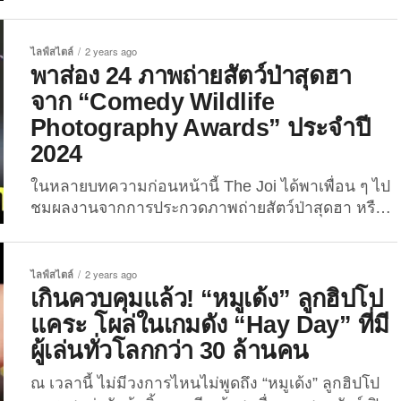
ใน 20 ภาพถ่าย Portrait เจ้าเหมียวสุดฮา ผลงานโดย
คุณช่างภาพ “Nils Jacobi” (ภาค 3) ผู้เป็นเจ้าของแอค
เคาท์ Instagram @furryfritz ที่มีผู้ติดตามกว่า 9.5 แสน
ไลฟ์สไตล์
2 years ago
คน! บอกเลยว่าฝีมือการถ่ายภาพของเขานั้นไม่
พาส่อง 24 ภาพถ่ายสัตว์ป่าสุดฮา
ธรรมดา..แถมภาพที่ออกมาทั้งฮาและน่ารักแบบสุด ๆ
จาก “Comedy Wildlife
ว่าแล้วก็อย่ารอช้า..ตามไปส่องผลงานการลั่นชัตเตอร์
Photography Awards” ประจำปี
เก็บภาพน้องแมวหลายต่อหลายตัวในอิริยาบถต่าง ๆ
2024
ของเขากันดีกว่า! 1....
ในหลายบทความก่อนหน้านี้ The Joi ได้พาเพื่อน ๆ ไป
ชมผลงานจากการประกวดภาพถ่ายสัตว์ป่าสุดฮา หรือ
“Comedy Wildlife Photography Awards” ของแต่ละปี
กันไปแล้วเยอะแยะมากมาย ซึ่งได้รับความสนใจจาก
ชาวเน็ตไทยจำนวนมากและเรียกเสียงหัวเราะจากพวก
ไลฟ์สไตล์
2 years ago
เขาได้อย่างล้นหลาม และปีนี้ก็ยังคงมีการจัดการ
เกินควบคุมแล้ว! “หมูเด้ง” ลูกฮิปโป
ประกวดภาพถ่าย “Comedy Wildlife Photography
แคระ โผล่ในเกมดัง “Hay Day” ที่มี
Awards” อย่างเช่นทุกปีที่ผ่านมา โดยมีผลงานถูกส่งเข้า
ผู้เล่นทั่วโลกกว่า 30 ล้านคน
มาประกวดเกือบ 9,000 ภาพ จาก 98 ประเทศทั่วโลก
...
ณ เวลานี้ ไม่มีวงการไหนไม่พูดถึง “หมูเด้ง” ลูกฮิปโป