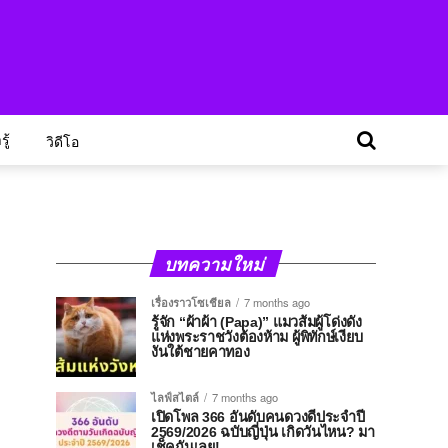
ู้
วิดีโอ
บทความใหม่
เรื่องราวโซเชียล
7 months ago
รู้จัก “ผ้าผ้า (Papa)” แมวส้มผู้โด่งดัง
แห่งพระราชวังต้องห้าม ผู้พิทักษ์เงียบ
งันใต้ชายคาทอง
ไลฟ์สไตล์
7 months ago
เปิดโพล 366 อันดับคนดวงดีประจำปี
2569/2026 ฉบับญี่ปุ่น เกิดวันไหน? มา
เช็คกันเลย!