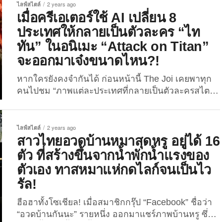
หลากหลายชนิด จนใครต่อใครอยากจะลิ้มลองน้อง แต่
ไลฟ์สไตล์
2 years ago
เนื่องจากฮิปโปแคระเป็นสัตว์ใกล้สูญพันธุ์และเหลืออยู่
เมื่อครีเอเตอร์ใช้ AI เปลี่ยน 8
ในธรรมชาติไม่เกิน 3,000 ตัว ดังนั้น มนุษย์อย่างเราจึง
ประเทศให้กลายเป็นตัวละคร “ไท
ต้องรวมพลังกันไม่ล่าและกินเนื้อของน้อง เพียงเพราะ
ทัน” ในอนิเมะ “Attack on Titan”
ความอยากรู้อยากลอง แม้ว่าฮิปโปเอย่าง “หมูเด้ง” เคย
จะออกมาเจ๋งขนาดไหน?!
เกือบถูกเลี้ยงไว้เป็นอาหารหลักแทนเนื้อวัว ถึงขนาดมี
การคิดชื่อเรียกเนื้อจากน้อง...
หากใครยังคงจำกันได้ ก่อนหน้านี้ The Joi เคยพาทุก
คนไปชม “ภาพแต่ละประเทศที่กลายเป็นตัวละครสไตล์
อนิเมะด้วยระบบ AI” กันมาแล้วเยอะแยะมากมายกว่า
หลายเวอร์ชั่น ซึ่งผลลัพธ์ที่ออกมานั้นก็เรียกได้ว่าสุดปัง
แบบตะโกน! สำหรับวันนี้พวกเราก็จะพาเพื่อน ๆ ไปส่อง
ไลฟ์สไตล์
2 years ago
คอนเทนต์ในทำนองเดียวกันอีกครั้ง กับ ภาพ 8 ประเทศ
สาวไทยอวดบ้านหมาสุดหรู อยู่ได้ 16
ที่กลายเป็นตัวละคร “ไททัน” ในอนิเมะ “Attack on
ตัว ที่สร้างขึ้นจากน้ำพักน้ำแรงของ
Titan” ด้วยระบบ AI ผลงานจากผู้
ตัวเอง ทาสหมาแห่กดไลก์จนเป็นไว
ใช้ Reddit: prompted_ ตามไปดูกันดีกว่าว่าแต่ละ
รัล!
ประเทศที่ถูกสร้างขึ้นในรูปแบบของไททันจาก AI นั้น
จะเจ๋งหรือสุดปังขนาดไหนนน?! 1....
ฮือฮาทั้งโซเชียล! เมื่อสมาชิกกรุ๊ป “Facebook” ชื่อว่า
“อวดบ้านกันนะ” รายหนึ่ง ออกมาแชร์ภาพบ้านหรู ซึ่ง