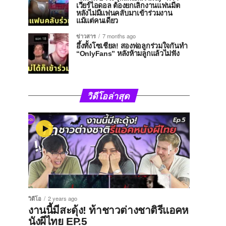
เวียร์ไอดอล ต้องยกเลิกงานแฟนมีต
หลังไม่มีแฟนคลับมาเข้าร่วมงาน
แม้แต่คนเดียว
ข่าวสาร
7 months ago
อึ้งทั้งโซเชียล! สองพ่อลูกร่วมใจกันทำ
“OnlyFans” หลังห้ามลูกแล้วไม่ฟัง
วิดีโอล่าสุด
วิดีโอ
2 years ago
งานนี้มีสะดุ้ง! ท้าชาวต่างชาติรีแอคห
นังผีไทย EP.5