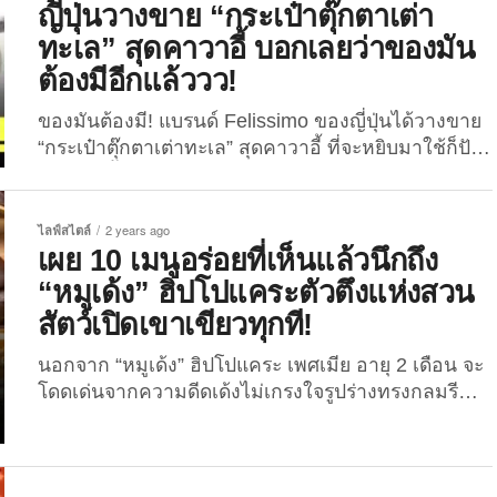
ญี่ปุ่นวางขาย “กระเป๋าตุ๊กตาเต่า
ความเป็นไทยเข้าไปในภาพต่าง ๆ ที่เนรมิตขึ้นอยู่เสมอ
ทะเล” สุดคาวาอี้ บอกเลยว่าของมัน
และอย่างแนบเนียน จนนึกว่าสิ่งที่เห็นคือของจริงเลย
ต้องมีอีกแล้ววว!
เชียวล่ะ! สำหรับบทความนี้...
ของมันต้องมี! แบรนด์ Felissimo ของญี่ปุ่นได้วางขาย
“กระเป๋าตุ๊กตาเต่าทะเล” สุดคาวาอี้ ที่จะหยิบมาใช้ก็ปัง
หรือวางตั้งโชว์ก็เริ่ด ถูกใจคนรักสัตว์โลกน่ารักสุด ๆ
นับเป็นอีกหนึ่งครั้งที่แบรนด์ญี่ปุ่นเขาได้ผุดไอเดีย
สร้างสรรค์สินค้าสุดยูนีคออกมาให้ทุกคนได้จับจองกัน
ไลฟ์สไตล์
2 years ago
โดยรอบนี้พวกเขาก็ได้วางขายไอเทมสุดครีเอทที่น่ารัก
เผย 10 เมนูอร่อยที่เห็นแล้วนึกถึง
น่าเอ็นดูและไม่ซ้ำใครอย่าง “กระเป๋าตุ๊กตาเต่าทะเล” ที่
“หมูเด้ง” ฮิปโปแคระตัวตึงแห่งสวน
ออกแบบมาได้เหมือนตัวจริงเป๊ะ ๆ เป็นไอเทมที่เหมาะ
สัตว์เปิดเขาเขียวทุกที!
กับเหล่าคนรักสัตว์โลกใต้น้ำไม่น้อย สำหรับกระเป๋า
ตุ๊กตาดังกล่าวนั้นเป็นสินค้า Collaboration project ของ
นอกจาก “หมูเด้ง” ฮิปโปแคระ เพศเมีย อายุ 2 เดือน จะ
บริษัท Felissimo ที่ได้ผุดไอเดียสร้างสรรค์โดยหยิบ
โดดเด่นจากความดีดเด้งไม่เกรงใจรูปร่างทรงกลมรี
ความน่ารักของสัตว์โลกใต้น้ำอย่าง “เต่าทะเล” มา
ที่มาพร้อมกับผิวแบบ Glass Skin หรือผิวกระจก สไตล์
พัฒนาต่อยอดให้เป็นไอเทมสุดนุ้บนิ้บ...
สาวเกาหลีเกาใจทันสมัยสุด ๆ แล้ว รูปร่างหน้าตาของ
ตัวตึงสวนสัตว์เปิดเขาเขียวตัวนี้ยังเหมือนกับอาหาร