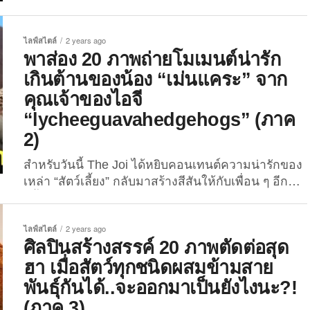
สร้างขึ้นจากน้ำพักน้ำแรงของตัวเอง ที่ไม่ได้ให้คนอยู่
แต่ให้เจ้าตัวนี้อยู่ต่างหาก! เมื่อวันที่ 6 กันยายน 2567
ที่ผ่านมา เจ้าของบัญชี ​”Facebook” ชื่อว่า “Wattana
ไลฟ์สไตล์
2 years ago
Ornka” ได้สร้างเสียงฮือฮาบนโลกโซเชียล โดยเธอได้
พาส่อง 20 ภาพถ่ายโมเมนต์น่ารัก
ออกมาแชร์ภาพบ้านพักสุดหรูยิ่งใหญ่ราวกับคฤหาสน์
เกินต้านของน้อง “เม่นแคระ” จาก
ซึ่งสร้างขึ้นจากน้ำพักน้ำแรงของตัวเอง แต่บ้านหลังนี้
คุณเจ้าของไอจี
ไม่ได้มีไว้ให้คนอยู่...
“lycheeguavahedgehogs” (ภาค
2)
สำหรับวันนี้ The Joi ได้หยิบคอนเทนต์ความน่ารักของ
เหล่า “สัตว์เลี้ยง” กลับมาสร้างสีสันให้กับเพื่อน ๆ อีก
ครั้ง! หลังจากที่พวกเราได้เคยนำเสนอภาพโมเมนต์
ของน้อง ๆ ไปแล้วเยอะแยะมากมาย ไม่ว่าจะ
ไลฟ์สไตล์
2 years ago
เป็น “ภาพถ่าย Portrait เจ้าเหมียวสุด
ศิลปินสร้างสรรค์ 20 ภาพตัดต่อสุด
ฮา” หรือ “ภาพถ่ายโมเมนต์น่ารักเกินต้านของน้อง
ฮา เมื่อสัตว์ทุกชนิดผสมข้ามสาย
กระต่าย” และ “ภาพถ่ายโมเมนต์น่ารักเกินต้านของน้อง
เม่นแคระ” ซึ่งพวกเราเชื่อเหลือเกินว่าภาพของน้อง ๆ
พันธุ์กันได้..จะออกมาเป็นยังไงนะ?!
เหล่านี้จะช่วยสร้างรอยยิ้มและเสียงหัวเราะให้กับทุกคน
(ภาค 3)