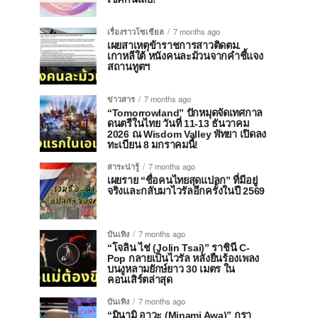
เรื่องราวโซเชียล
7 months ago
เผยสาเหตุข้าราชการสาวติดตม.
เกาหลีใต้ หนังคนละม้วนจากคำชี้แจง
สถานทูตฯ
ข่าวสาร
7 months ago
“Tomorrowland” ปักหมุดจัดเทศกาล
ดนตรีในไทย วันที่ 11-13 ธันวาคม
2026 ณ Wisdom Valley พัทยา เปิดลง
ทะเบียน 8 มกราคมนี้!
สาระน่ารู้
7 months ago
เผยราย “ชื่อคนไทยสุดแปลก” ที่มีอยู่
จริงและกลับมาไวรัลอีกครั้งในปี 2569
บันเทิง
7 months ago
“โจลิน ไช่ (Jolin Tsai)” ราชินี C-
Pop กลายเป็นไวรัล หลังยืนร้องเพลง
บนงูหลามยักษ์ยาว 30 เมตร ใน
คอนเสิร์ตล่าสุด
บันเทิง
7 months ago
“มินามิ อาวะ (Minami Awa)” กรา