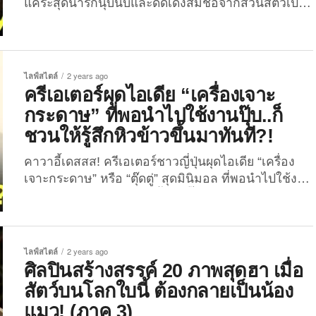
แคระสุดน่ารักนุ้บนิ้บและดีดเด้งสมชื่อจากสวนสัตว์เปิด
เขาเขียว จังหวัดชลบุรี ล่าสุดคุณน้องเขาไปรันวงการ
เกมอีกหนึ่ง โดยปรากฏตัวให้แฟนคลับได้เห็นในเกม
“Hay Day” ที่มีผู้เล่นทั่วโลกกว่า 30 ล้านคนแล้ว!
กระแส “หมูเด้งฟีเวอร์” ที่เริ่มร้อนแรงเป็นไฟลามทุ่งไป
ไลฟ์สไตล์
2 years ago
ทั่วโลกตั้งแต่กลางเดือนกันยายนที่ผ่านมา ทำให้สื่อยักษ์
ครีเอเตอร์ผุดไอเดีย “เครื่องเจาะ
ใหญ่ระดับโลกและคนในแวดวงต่าง ๆ ต้องออกมาพูด
กระดาษ” ที่พอนำไปใช้งานปุ๊บ..ก็
ถึงหรือนำภาพของน้องเขาไปทำเป็นมีมหรือคอนเทนต์
ชวนให้รู้สึกหิวข้าวขึ้นมาทันที?!
สุดคิ้วท์ และไม่ว่าดาราฮิปโปเด็กตัวนี้จะโผล่หน้าน่ารัก
แก้มอมชมพูพร้อมเอเนอร์จี้พร้อมสวบตลอดเวลามาให้
คาวาอี้เดสสส! ครีเอเตอร์ชาวญี่ปุ่นผุดไอเดีย “เครื่อง
เราได้เห็นสักกี่ครั้ง ก็สามารถเรียกรอยยิ้มให้กับทุกคน
เจาะกระดาษ” หรือ “ตุ๊ดตู่” สุดมินิมอล ที่พอนำไปใช้งาน
ได้เสมอ จึงไม่แปลกใจที่ใคร ๆ ก็รักเจ้าลูกฮิปโปแคระ
ปุ๊บ..ก็ชวนให้รู้สึกหิวข้าวขึ้นมาปั๊บ?! ทำชาวเน็ตแห่
อายุ...
มุงอีกแล้ว! สำหรับคอนเทนต์จากคุณ “อิชิคาวะ คาซึ
ยะ” ครีเอเตอร์ชาวญี่ปุ่นผู้ใช้แอคเคาท์ X:
@issikazu20 ที่มีผู้ติดตามกว่า 6.4 หมื่นคน เจ้าของไอ
ไลฟ์สไตล์
2 years ago
เดียผลงานสร้างสรรค์เยอะแยะมากมาย ไม่ว่าจะ
ศิลปินสร้างสรรค์ 20 ภาพสุดฮา เมื่อ
เป็น “ฟองน้ำรูปแพะ”, “กบเหลาดินสอไดโนเสาร์”, “เนย
สัตว์บนโลกใบนี้ ต้องกลายเป็นน้อง
รูปสาวเต้นระบำใต้น้ำ”, “ชุดตะเกียบผักรวมจิ้มซอสมา
แมว! (ภาค 3)
ยองเนส”, “ชุดตะเกียบแพนด้ากินไผ่” และ “แก้วมัครูป