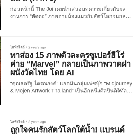
พระอาทิตย์ขึ้น” ซึ่งไม่นานมานี้คุณเขาก็ได้เผยภาพไอ
ก่อนหน้านี้ The Joi เคยนำเสนอบทความเกี่ยวกับผล
เทมสุดน่ารักอย่าง “เครื่องเจาะกระดาษ” หรือ “ตุ๊ดตู่” สุด
งานการ “ตัดต่อ” ภาพถ่ายน้องแมวกับสัตว์โลกจนกลาย
มินิมอล ที่ทำเอาชาวเน็ตแห่กดไลก์ให้กับความครีเอทีฟ
เป็นคอนเทนต์แสนน่ารักอย่าง “ภาพสุดฮาของสัตว์บน
กันเพียบ! สำหรับกิมมิคความเก๋ของ “เครื่องเจาะ
โลกใบนี้ที่ต้องกลายเป็นน้องแมว” ทั้งสองภาคกันไป
กระดาษ” หรือ...
แล้ว ซึ่งบอกเลยว่าแต่ละผลงานที่ถูกอีดิทออกมานั้น
เรียกรอยยิ้มและเสียงหัวเราะให้กับเหล่าทาสเป็นอย่าง
ไลฟ์สไตล์
2 years ago
มาก เพราะงั้นบล็อกนี้ก็เลยจะพาเพื่อน ๆ ไปส่องภาพผล
พาส่อง 15 ภาพตัวละครซูเปอร์ฮีโร่
งานในทำนองเดียวกันอีกครั้ง ใน 20 ภาพสุดฮา เมื่อ
ค่าย “Marvel” กลายเป็นภาพวาดฝา
สัตว์บนโลกใบนี้ ต้องกลายเป็นน้องแมว! (ภาค 3) โดย
ผนังวัดไทย โดย AI
ผลงานดังกล่าวได้ถูกเนรมิตขึ้นจากคุณศิลปินเจ้าของ
แอคเคาท์ Instagram @koty_vezde ที่ตอนนี้มีผู้กด
“คุณธตรัฐ ไตรณรงค์” แอดมินกลุ่มเฟซบุ๊ก “Midjourney
ติดตามไปแล้วกว่า 2.1 แสนคน! แต่ภาพน้องแมวที่ถู
& Mojen Artwork Thailand” เป็นอีกหนึ่งศิลปินดิจิทัล
กอีดิทขึ้นมาจะน่ารักปนฮาขนาดไหนนั้น..ก็ตามไปดูกัน
ชาวไทยที่หลายคนรู้จักหรือเห็นชื่อของเขาผ่านหูผ่าน
เลยยย! 1. แมว + หมี...
ตาตัวเองบน “Facebook” อยู่บ่อย ๆ เพราะเขามัก
สร้างสรรค์ผลงานสุดเจ๋งด้วยเทคโนโลยี AI บนเว็บไซต์
“Midjourney” ออกมาให้ชาวเน็ตได้ชื่นชมกันบ่อย ๆ
ไลฟ์สไตล์
2 years ago
และผลงานทุกชิ้นของเขาล้วนเป็นที่จดจำได้ง่ายและ
ถูกใจคนรักสัตว์โลกใต้น้ำ! แบรนด์
กลายเป็นไวรัลอยู่หลายต่อหลายครั้ง เพราะมักสอดใส่