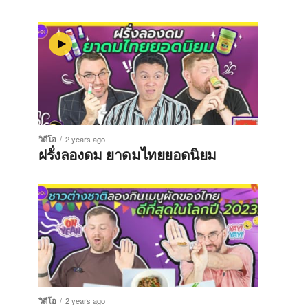
วิดีโอ
2 years ago
ฝรั่งลองดม ยาดมไทยยอดนิยม
วิดีโอ
2 years ago