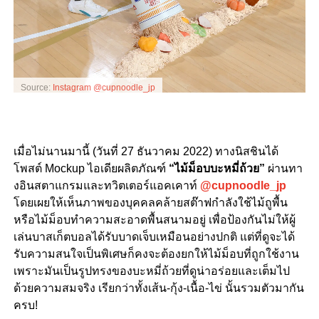
Source:
Instagram @cupnoodle_jp
เมื่อไม่นานมานี้
(
วันที่
27
ธันวาคม
2022)
ทางนิสชินได้
โพสต์
Mockup
ไอเดียผลิตภัณฑ์
“
ไม้ม็อบบะหมี่ถ้วย
”
ผ่านทา
งอินสตาแกรมและทวิตเตอร์แอคเคาท์
@cupnoodle_jp
โดยเผยให้เห็นภาพของบุคคลคล้ายสต๊าฟกำลังใช้ไม้ถูพื้น
หรือไม้ม็อบทำความสะอาดพื้นสนามอยู่
เพื่อป้องกันไม่ให้ผู้
เล่นบาสเก็ตบอลได้รับบาดเจ็บเหมือนอย่างปกติ
แต่ที่ดูจะได้
รับความสนใจเป็นพิเศษก็คงจะต้องยกให้ไม้ม็อบที่ถูกใช้งาน
เพราะมันเป็นรูปทรงของบะหมี่ถ้วยที่ดูน่าอร่อยและเต็มไป
ด้วยความสมจริง
เรียกว่าทั้งเส้น-
กุ้ง-
เนื้อ-
ไข่
นั้นรวมตัวมากัน
ครบ
!