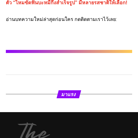
ตัว “ไหมขัดฟันบะหมี่กึ่งสำเร็จรูป” มีหลายรสชาติให้เลือก!
อ่านบทความใหม่ล่าสุดก่อนใคร กดติดตามเราไว้เลย:
มาแรง