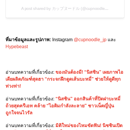
A post shared by カップヌードル (@cupnoodle_jp)
ที่มาข้อมูลและรูปภาพ
:
Instagram
@cupnoodle_jp
และ
Hypebeast
อ่านบทความที่เกี่ยวข้อง
:
ของมันต้องมี! “นิสชิน” เผยภาพไอ
เดียผลิตภัณฑ์สุดฮา “กระจกฝึกดูดเส้นบะหมี่” ช่วยให้ดูดีทุก
ท่วงท่า!
อ่านบทความที่เกี่ยวข้อง
:
“นิสชิน” ออกสินค้าที่ปิดฝาบะหมี่
ถ้วยสุดครีเอท คล้าย “ไอติมกำลังละลาย” ชาวเน็ตญี่ปุ่น
ถูกใจจนไวรัล
อ่านบทความที่เกี่ยวข้อง
:
มิติใหม่ของไหมขัดฟัน! นิชชินเปิด