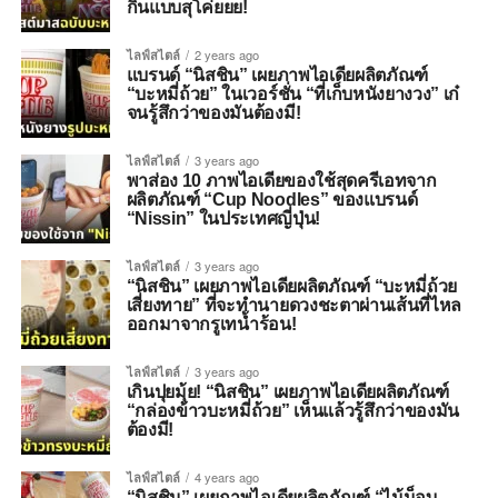
กินแบบสุโค่ยยย!
ไลฟ์สไตล์
2 years ago
แบรนด์ “นิสชิน” เผยภาพไอเดียผลิตภัณฑ์
“บะหมี่ถ้วย” ในเวอร์ชั่น “ที่เก็บหนังยางวง” เก๋
จนรู้สึกว่าของมันต้องมี!
ไลฟ์สไตล์
3 years ago
พาส่อง 10 ภาพไอเดียของใช้สุดครีเอทจาก
ผลิตภัณฑ์ “Cup Noodles” ของแบรนด์
“Nissin” ในประเทศญี่ปุ่น!
ไลฟ์สไตล์
3 years ago
“นิสชิน” เผยภาพไอเดียผลิตภัณฑ์ “บะหมี่ถ้วย
เสี่ยงทาย” ที่จะทำนายดวงชะตาผ่านเส้นที่ไหล
ออกมาจากรูเทน้ำร้อน!
ไลฟ์สไตล์
3 years ago
เกินปุยมุ้ย! “นิสชิน” เผยภาพไอเดียผลิตภัณฑ์
“กล่องข้าวบะหมี่ถ้วย” เห็นแล้วรู้สึกว่าของมัน
ต้องมี!
ไลฟ์สไตล์
4 years ago
“นิสชิน” เผยภาพไอเดียผลิตภัณฑ์ “ไม้ม็อบ