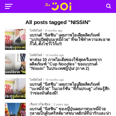
All posts tagged "NISSIN"
ไลฟ์สไตล์
8 months ago
แบรนด์ “นิสชิน” เผยภาพไอเดียผลิตภัณฑ์
“แปรงปัดฝุ่นบะหมี่ถ้วย” ที่จะใช้ทำความสะอาด
ก็ได้..ตั้งโชว์ไว้ก็เก๋!
ไลฟ์สไตล์
10 months ago
พาส่อง 10 ภาพไอเดียของใช้สุดครีเอทจาก
ผลิตภัณฑ์ “Cup Noodles” ของแบรนด์
“Nissin” ในประเทศญี่ปุ่น! (ภาค 2)
ไลฟ์สไตล์
10 months ago
แบรนด์ “นิสชิน” เผยภาพไอเดียผลิตภัณฑ์
“บะหมี่ถ้วย” ในเวอร์ชั่น “ที่กั้นประตู” เก๋จนรู้สึก
ว่าของมันต้องมี!
เรื่องราวโซเชียล
2 years ago
แบรนด์ “นิสชิน” ของญี่ปุ่นเผยภาพบะหมี่ถ้วย
กลายเป็นต้นคริสต์มาสขนาดยักษ์ที่น่ารักและน่า