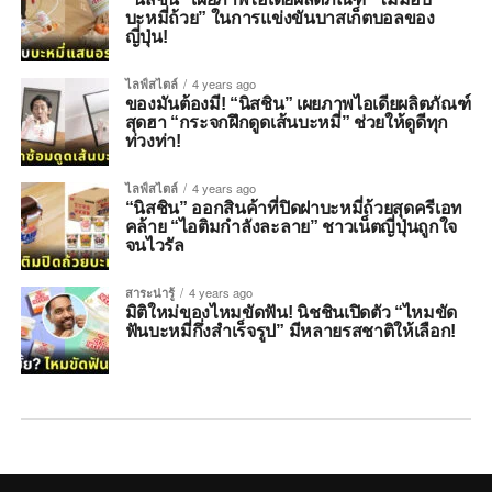
บะหมี่ถ้วย” ในการแข่งขันบาสเก็ตบอลของ
ญี่ปุ่น!
ไลฟ์สไตล์
4 years ago
ของมันต้องมี! “นิสชิน” เผยภาพไอเดียผลิตภัณฑ์
สุดฮา “กระจกฝึกดูดเส้นบะหมี่” ช่วยให้ดูดีทุก
ท่วงท่า!
ไลฟ์สไตล์
4 years ago
“นิสชิน” ออกสินค้าที่ปิดฝาบะหมี่ถ้วยสุดครีเอท
คล้าย “ไอติมกำลังละลาย” ชาวเน็ตญี่ปุ่นถูกใจ
จนไวรัล
สาระน่ารู้
4 years ago
มิติใหม่ของไหมขัดฟัน! นิชชินเปิดตัว “ไหมขัด
ฟันบะหมี่กึ่งสำเร็จรูป” มีหลายรสชาติให้เลือก!