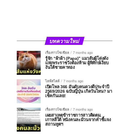
บทความใหม่
เรื่องราวโซเชียล
7 months ago
รู้จัก “ผ้าผ้า (Papa)” แมวส้มผู้โด่งดัง
แห่งพระราชวังต้องห้าม ผู้พิทักษ์เงียบ
งันใต้ชายคาทอง
ไลฟ์สไตล์
7 months ago
เปิดโพล 366 อันดับคนดวงดีประจำปี
2569/2026 ฉบับญี่ปุ่น เกิดวันไหน? มา
เช็คกันเลย!
เรื่องราวโซเชียล
7 months ago
เผยสาเหตุข้าราชการสาวติดตม.
เกาหลีใต้ หนังคนละม้วนจากคำชี้แจง
สถานทูตฯ