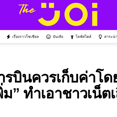
เรื่องราวโซเชียล
บันเทิง
ไลฟ์สไตล์
สาระน่าร
การบินควรเก็บค่าโ
ิ่ม” ทำเอาชาวเน็ตเ