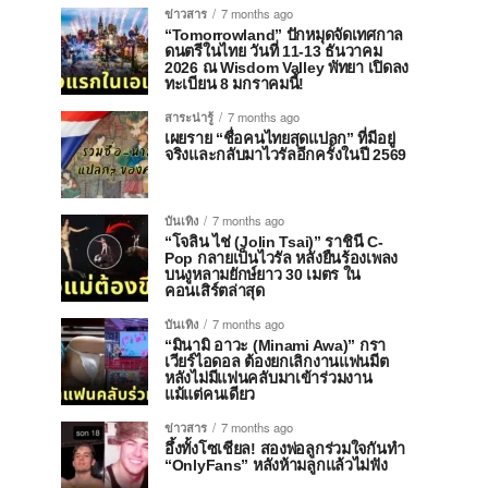
ข่าวสาร
7 months ago
“Tomorrowland” ปักหมุดจัดเทศกาล
ดนตรีในไทย วันที่ 11-13 ธันวาคม
2026 ณ Wisdom Valley พัทยา เปิดลง
ทะเบียน 8 มกราคมนี้!
สาระน่ารู้
7 months ago
เผยราย “ชื่อคนไทยสุดแปลก” ที่มีอยู่
จริงและกลับมาไวรัลอีกครั้งในปี 2569
บันเทิง
7 months ago
“โจลิน ไช่ (Jolin Tsai)” ราชินี C-
Pop กลายเป็นไวรัล หลังยืนร้องเพลง
บนงูหลามยักษ์ยาว 30 เมตร ใน
คอนเสิร์ตล่าสุด
บันเทิง
7 months ago
“มินามิ อาวะ (Minami Awa)” กรา
เวียร์ไอดอล ต้องยกเลิกงานแฟนมีต
หลังไม่มีแฟนคลับมาเข้าร่วมงาน
แม้แต่คนเดียว
ข่าวสาร
7 months ago
อึ้งทั้งโซเชียล! สองพ่อลูกร่วมใจกันทำ
“OnlyFans” หลังห้ามลูกแล้วไม่ฟัง