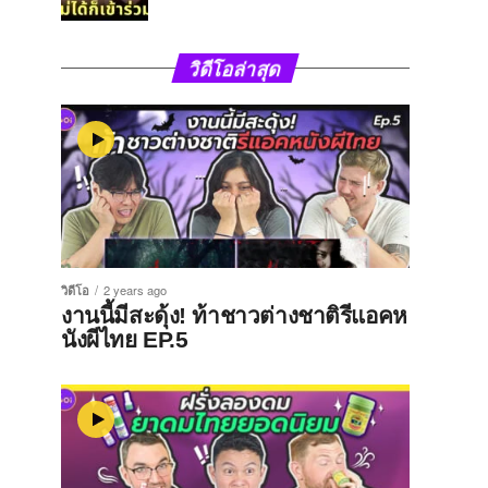
วิดีโอล่าสุด
วิดีโอ
2 years ago
งานนี้มีสะดุ้ง! ท้าชาวต่างชาติรีแอคห
นังผีไทย EP.5