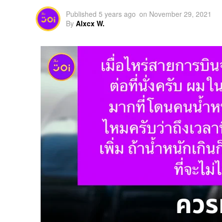
Published
5 years ago
on
November 29, 2021
By
Alxcx W.