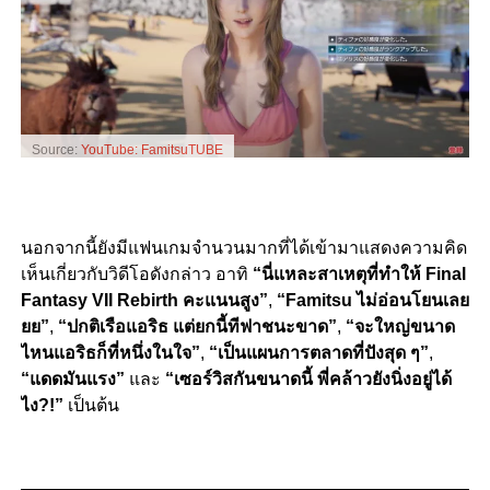
Source:
YouTube: FamitsuTUBE
นอกจากนี้ยังมีแฟนเกมจำนวนมากที่ได้เข้ามาแสดงความคิด
เห็นเกี่ยวกับวิดีโอดังกล่าว อาทิ
“นี่แหละสาเหตุที่ทำให้ Final
Fantasy VII Rebirth คะแนนสูง”
,
“Famitsu ไม่อ่อนโยนเลย
ยย”
,
“ปกติเรือแอริธ แต่ยกนี้ทีฟาชนะขาด”
,
“จะใหญ่ขนาด
ไหนแอริธก็ที่หนึ่งในใจ”
,
“เป็นแผนการตลาดที่ปังสุด ๆ”
,
“แดดมันแรง”
และ
“เซอร์วิสกันขนาดนี้ พี่คล้าวยังนิ่งอยู่ได้
ไง?!”
เป็นต้น