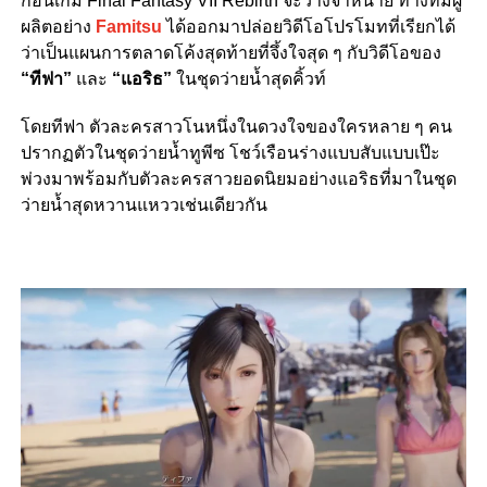
ก่อนเกม Final Fantasy VII Rebirth จะวางจำหน่าย ทางทีมผู้
ผลิตอย่าง
Famitsu
ได้ออกมาปล่อยวิดีโอโปรโมทที่เรียกได้
ว่าเป็นแผนการตลาดโค้งสุดท้ายที่จึ้งใจสุด ๆ กับวิดีโอของ
“ทีฟา”
และ
“แอริธ”
ในชุดว่ายน้ำสุดคิ้วท์
โดยทีฟา ตัวละครสาวโนหนึ่งในดวงใจของใครหลาย ๆ คน
ปรากฏตัวในชุดว่ายน้ำทูพีซ โชว์เรือนร่างแบบสับแบบเป๊ะ
พ่วงมาพร้อมกับตัวละครสาวยอดนิยมอย่างแอริธที่มาในชุด
ว่ายน้ำสุดหวานแหววเช่นเดียวกัน