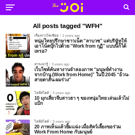
All posts tagged "WFH"
เรื่องราวโซเชียล
2 years ago
หนุ่มไทยปรึกษาชาวเน็ต “ลาบวช” แต่บริษัทให้
เอาโน้ตบุ๊กไปด้วย “Work from กุฏิ” แบบนี้ก็ได้
เหรอ?
สาระน่ารู้
3 years ago
เว็บไซต์ค้นหางานจำลองภาพ “มนุษย์ทำงาน
จากบ้าน (Work from Home)” ในปี 2045 “อ้วน-
สายตาสั้น-ผมร่วง”
ไลฟ์สไตล์
5 years ago
10 มุกเสี่ยวจีบสาวฮา ๆ ของหนุ่มไทย เล่นแล้วไม่
แป้ก
ไลฟ์สไตล์
5 years ago
20 ภาพเห็นแล้วยิ้มแฉ่ง เมื่อสัตว์เลี้ยงขอร่วม
Work From Home กับมนุษย์