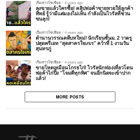
เรื่องราวโซเชียล
4 years ago
ลุงขายแล้วใครซื้อ! คลิปพ่อค้าขายหวยให้ลูกค้า
ทิพย์ รู้ว่ามีแต่มองไม่เห็น กำลังเป็นไวรัลที่ชวน
ขนลุก!
เรื่องราวโซเชียล
4 years ago
ตำนานวรรณคดีบทใหม่! นักเรียนชั้นม. 2 วาดรู
ปสุดครีเอท “สุดสาครใจเกเร” คว้าที่ 1 งานวัน
สุนทรภู่
เรื่องราวโซเชียล
4 years ago
ขายโหดเหมือนโกรธไก่! ไวรัลนักท่องเที่ยวโดน
พ่อค้าไก่ปิ้ง “โจมตีทุกทิศ” จนอีกนิดจะเข้าปาก
แล้ว!
MORE POSTS