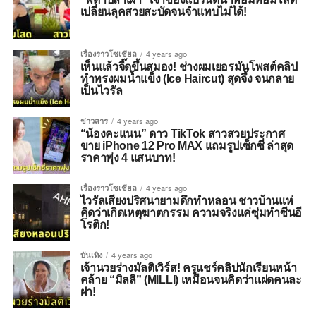
เปลี่ยนลุคสวยสะบัดจนจำแทบไม่ได้!
เรื่องราวโซเชียล
4 years ago
เห็นแล้วจี๊ดขึ้นสมอง! ช่างผมเยอรมันโพสต์คลิป
ทำทรงผมน้ำแข็ง (Ice Haircut) สุดจึ้ง จนกลาย
เป็นไวรัล
ข่าวสาร
4 years ago
“น้องคะแนน” ดาว TikTok สาวสวยประกาศ
ขาย iPhone 12 Pro MAX แถมรูปเซ็กซี่ ล่าสุด
ราคาพุ่ง 4 แสนบาท!
เรื่องราวโซเชียล
4 years ago
ไวรัลเสียงปริศนายามดึกทำหลอน ชาวบ้านแห่
คิดว่าเกิดเหตุฆาตกรรม ความจริงแค่ซุ่มทำซีนอี
โรติก!
บันเทิง
4 years ago
เจ้านวยร่างมัลติเวิร์ส! ครูแชร์คลิปนักเรียนหน้า
คล้าย “มิลลิ” (MILLI) เหมือนจนคิดว่าแฝดคนละ
ฝา!