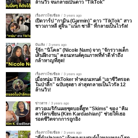
ล้านวิว จนกลายเป็นดาว “TikTok”
เรื่องราวโซเชียล
3 years ago
เปิดวาร์ป “กามิน (Garmin)” ดาว “TikTok” สาว
ชาวเกาหลี คู่จิ้น “แน็ก ชาลี” ที่กลายเป็นไวรัล!
บันเทิง
3 years ago
รู้จัก “นิโคล” (Nicole Nam) จาก “จักรวาลเด็ก
เส้นฝึกงาน” คอนเทนต์คุณภาพที่ทำดี ทำถึง
กล้าหาญที่สุด!
เรื่องราวโซเชียล
3 years ago
เมื่อหนุ่ม TikToker ทำคอนเทนต์ “เอาชีวิตรอด
ในป่าลึก” ฉบับสุดฮา ล่าสุดกลายเป็นไวรัล 12
ล้านวิว!
ข่าวสาร
3 years ago
สาวอเมริกันเผยชุดบอดี้สูท “Skims” ของ “คิม
คาร์ดาเชียน (Kim Kardashian)” ช่วยให้เธอ
รอดชีวิตจากการถูกยิง
เรื่องราวโซเชียล
3 years ago
“พี่ดำปลาเผา” เจ้าของแบรนด์น้ำหอมทอมโสด