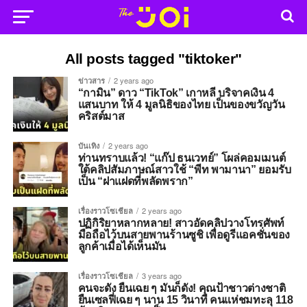
All posts tagged "tiktoker"
ข่าวสาร
2 years ago
“กามิน” ดาว “TikTok” เกาหลี บริจาคเงิน 4
แสนบาท ให้ 4 มูลนิธิของไทย เป็นของขวัญวัน
คริสต์มาส
บันเทิง
2 years ago
ท่านทราบแล้ว! “แก๊ป ธนเวทย์” โผล่คอมเมนต์
ใต้คลิปสัมภาษณ์สาวใช้ “พีท พามานา” ยอมรับ
เป็น “ฝาแฝดที่พลัดพราก”
เรื่องราวโซเชียล
2 years ago
ปฏิกิริยาหลากหลาย! สาวอัดคลิปวางโทรศัพท์
มือถือไว้บนสายพานร้านซูชิ เพื่อดูรีแอคชั่นของ
ลูกค้าเมื่อได้เห็นมัน
เรื่องราวโซเชียล
3 years ago
คนจะดัง ยืนเฉย ๆ มันก็ดัง! คุณป้าชาวต่างชาติ
ยืนเซลฟี่เฉย ๆ นาน 15 วินาที คนแห่ชมทะลุ 118