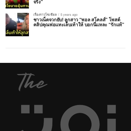
จริง”
เรื่องราวโซเชียล
5 years ago
ชาวเน็ตจวกยับ! ลูกสาว “พอล สโคลส์” โพสต์
คลิปคุณพ่อแทะเล็บเท้าให้ บอกนี่แหละ “รักแท้”