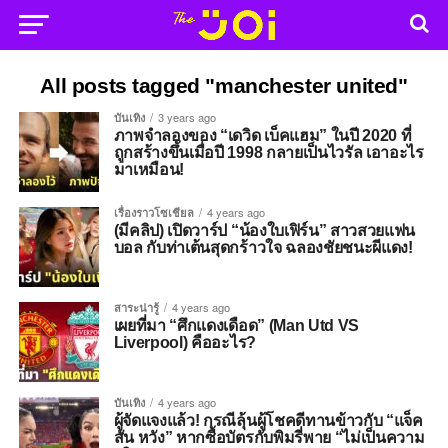
All posts tagged "manchester united"
บันเทิง
3 years ago
ภาพจำลองของ “เดวิด เบ็คแฮม” ในปี 2020 ที่
ถูกสร้างขึ้นเมื่อปี 1998 กลายเป็นไวรัล เอาอะไร
มาเหมือน!
เรื่องราวโซเชียล
4 years ago
(มีคลิป) เปิดวาร์ป “น้องใบเฟิร์น” สาวสวยแฟน
บอล กับท่าเต้นสุดกร้าวใจ ฉลองชัยชนะผีแดง!
สาระน่ารู้
4 years ago
เผยที่มา “ศึกแดงเดือด” (Man Utd VS
Liverpool) คืออะไร?
บันเทิง
4 years ago
ผู้จัดแจงแล้ว! กรณีลุ้นผู้โชคดีทานข้าวกับ “แจ็ค
สัน หวัง” หากซื้อบัตรกับพิมรี่พาย “ไม่เป็นความ