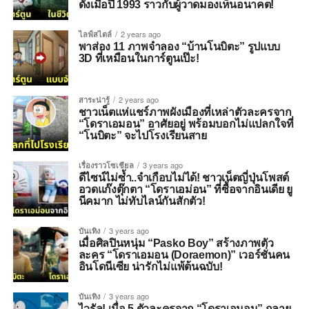
ดังเมื่อปี 1993 ราวกับผู้วาดมองเห็นอนาคต!
ไลฟ์สไตล์
2 years ago
พาส่อง 11 ภาพจำลอง “บ้านโนบิตะ” รูปแบบ
3D ที่เหมือนในการ์ตูนเป๊ะ!
สาระน่ารู้
2 years ago
ชาวเน็ตแห่แชร์ภาพผังเมืองที่เหล่าตัวละครจาก
“โดราเอมอน” อาศัยอยู่ พร้อมบอกไม่แปลกใจที่
“โนบิตะ” จะไปโรงเรียนสาย
เรื่องราวโซเชียล
3 years ago
ดีไซน์ไม่ซ้ำ..จำเกือบไม่ได้! ชาวเน็ตญี่ปุ่นโพสต์
อวดแก๊งตุ๊กตา “โดราเอม่อน” ที่ซื้อจากอินเดีย ยู
นีคมาก ไม่ทับไลน์กันสักตัว!
บันเทิง
3 years ago
เมื่อศิลปินหนุ่ม “Pasko Boy” สร้างภาพตัว
ละคร “โดราเอมอน (Doraemon)” เวอร์ชั่นคน
อินโดนีเซีย น่ารักไม่แพ้ต้นฉบับ!
บันเทิง
3 years ago
ไวรัล! เมื่อ 5 ตัวละครจาก “โดราเอมอน” กลาย