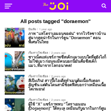
All posts tagged "doraemon"
บันเทิง
1 year ago
ภาพ “แห่โดราเอมอนขอฝน” จากไวรัลชาวบ้าน
สู่ฉากสุดน่ารักในการ์ตูน “Doraemon” ตอน
พิเศษในไทย
เรื่องราวโซเชียล
2 years ago
ชาวเน็ตแห่แชร์ภาพชีสเค้กแมวแบบใดที่ดูยังไงก็
ไม่ใช่แมว ก่อนจะมีคนบอกนี่มันคือชีสเค้ก
แมว..ที่มาจากโลกอนาคต!
เรื่องราวโซเชียล
2 years ago
สีเป๊ะเกิน! สาวปิ๊งไอเดียทำเมนูต้มเนื้อกับดอก
อัญชัน แต่ดันโดนสามีช็อตฟีลบอกว่าเหมือนเนื้อ
โดเรมอน!
เรื่องราวโซเชียล
2 years ago
ผู้ใช้ “X” แชร์ภาพพบ “โดราเอมอน
(Doraemon)” ใต้ทะเล เหมือนกับฉากในการ์ตูน