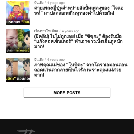
บันเทิง
4 years ago
ค่ายเพลงญี่ปุ่นจำหน่ายอัลบั้มเพลงของ “ไจแอ
นท์” มาปลดล็อกสกินหูทองคำไปด้วยกัน!
เรื่องราวโซเชียล
4 years ago
(มีคลิป) ไปไม่ถูกเลย! เมื่อ “ชิซุกะ” ต้องรับมือ
“แก๊งคอลเซ็นเตอร์” ทำเอาชาวเน็ตเอ็นดูหนัก
มาก!
บันเทิง
4 years ago
ภาพคุณแม่ของ “โนบิตะ” จากโดราเอมอนตอน
ถอดแว่นตากลายเป็นไวรัล เพราะคุณแม่สวย
มาก!
MORE POSTS