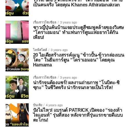
เป็นคนจริง โดยคุณ Khanes Athiratanakran
เรื่องราวโซเชียล
3 years ago
ชาวญี่ปุ่นค้นบ้านเจอประตูสีชมพูคล้ายของวิเศษ
“โดราเอมอน” ทำแฟนการ์ตูนแห่อยากได้กัน
เพียบ!
ไลฟ์สไตล์
3 years ago
20 ไอเดียสร้างสรรค์เมนู “ข้าวปั้น-ข้าวกล่องเบน
โตะ” ในธีมการ์ตูน “โดราเอมอน” โดยคุณ
Hamama
เรื่องราวโซเชียล
3 years ago
น่ารักจนต้องแชร์! ผลงานถ่ายภาพ “โนบิตะ-ชิ
ซุกะ” ในชีวิตจริง น่ารักจนกลายเป็นไวรัล!
บันเทิง
4 years ago
ปังไม่ไหว! แบรนด์ PATRICK เปิดจอง “รองเท้า
ไจแอนท์” รุ่นที่สอง หลังจากที่รุ่นแรกขายดีแบบ
ตะโกน!