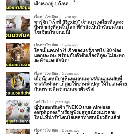
เฝ้าเธออยู่ 1 ก้อน!
เรื่องราวโซเชียล
1 year ago
มารู้จัก “เร็กซี่ (Rexie)” เจ้าแมวเหมียวที่แสดง
สีหน้าเก่งที่สุดในโลก ที่กำลังเป็นไวรัลบนโลก
โซเชียลในขณะนี้!
เรื่องราวโซเชียล
1 year ago
ใครเป็นคนทำ?! เจ้าของแชร์ภาพไข่ 30 ฟอง
แตกเละเทะ พร้อมกับตัวต้นเรื่องที่ดูจะไม่สะทก
สะท้านเลยสักนิด!
เรื่องราวโซเชียล
2 years ago
เมื่อน้องเหมียวเห็นหมอนแมวสลิดนอนหลับที่
ทาสสั่งทำมา..ก็เลยใช้ขาหน้าปลุกให้ไปเล่นด้วย
กันเพราะคิดว่าเป็นแมวตัวจริง!
ไลฟ์สไตล์
2 years ago
ญี่ปุ่นออกสินค้า “NEKO true wireless
earphones” หรือหูฟังบลูทูธน้องแมวลาย
ใหม่..ที่น่ารักโดนใจเหล่าทาสเหมียวอีกแล้ว!
เรื่องราวโซเชียล
2 years ago