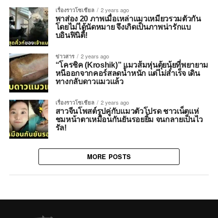
เรื่องราวโซเชียล
2 years ago
พาส่อง 20 ภาพเมื่อเหล่าแมวเหมียวรวมตัวกัน
โดยไม่ได้นัดหมาย จึงเกิดเป็นภาพน่ารักแบ
บอินฟินิตี้!
ข่าวสาร
2 years ago
“โครชิค (Kroshik)” แมวส้มหุ่นตุ้ยนุ้ยที่พยายาม
หนีออกจากคอร์สลดน้ำหนัก แต่ไม่สำเร็จ เดิน
ทางกลับดาวแมวแล้ว
เรื่องราวโซเชียล
2 years ago
สาวจีนโพสต์รูปคู่กับแมวตัวโปรด ชาวเน็ตแห่
ชมหน้าตาเหมือนกันยันรอยยิ้ม จนกลายเป็นไว
รัล!
MORE POSTS