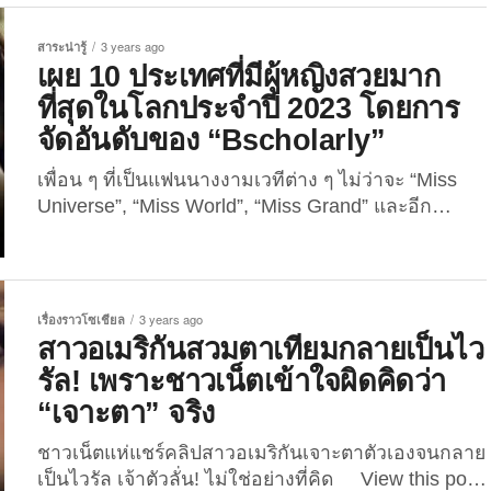
ขอบกำแพงของตรอกมืดดังกล่าว พร้อมกับมองตาแข็ง
“อิสลา มูน (Isla Moon)” สาวชาวอเมริกันอายุ 25 ปี
ใส่เธอ เพื่อกดดันให้มนุษย์ที่เสียรู้ให้กับเจ้าแมวขนฟู รับ
เคยเป็นสาวสวยหน้าตาดีที่มีชีวิตการงานที่ดีในฐานะผู้
สาระน่ารู้
3 years ago
พวกน้องไปเลี้ยงที่บ้าน!...
ประสานงานนักวิจัยในห้องปฏิบัติการของวิทยาลัยแห่ง
เผย 10 ประเทศที่มีผู้หญิงสวยมาก
หนึ่งในประเทศสหรัฐอเมริกา และมีความฝันอยากจะ
ที่สุดในโลกประจำปี 2023 โดยการ
ทำงานด้านประสาทวิทยาศาสตร์หลังเรียนจบปริญญา
จัดอันดับของ “Bscholarly”
เอก แต่เพราะค่าเล่าเรียนในระดับชั้นปริญญาเอกนั้น
จำเป็นต้องใช้เงินจำนวนมาก “อิสลา มูน” จึงพยายาม
เพื่อน ๆ ที่เป็นแฟนนางงามเวทีต่าง ๆ ไม่ว่าจะ “Miss
สร้างรายรับจากการทำคอนเทนต์แนวแฟชั่นและไลฟ์
Universe”, “Miss World”, “Miss Grand” และอีก
สไตล์แบบฉบับสาวอวบลงบนแพลตฟอร์มโซเชียลมีเดีย
มากมาย คงจะสังเกตได้ว่า นางงามที่เป็นตัวเต็งตัวตึง
ต่าง ๆ...
คว้ามงกุฎมาครอบครอง หรือที่ได้สวมมงกุฎอย่างที่
ใฝ่ฝัน ส่วนใหญ่มักเป็นสาว ๆ ทางฝั่งลาติน แล้วทุกคน
เคยสงสัยกันมั้ยว่า แท้จริงแล้วผู้หญิงในประเทศที่คว้าที่
เรื่องราวโซเชียล
3 years ago
หนึ่งมาครอบครองได้สำเร็จจะสวยเหมือนนางงามที่เรา
สาวอเมริกันสวมตาเทียมกลายเป็นไว
เห็นบนเวทีกันรึเปล่า? หรือเธอคือตัวแทนความสวย
รัล! เพราะชาวเน็ตเข้าใจผิดคิดว่า
แบบพิมพ์นิยมของประเทศนั้น ๆ เท่านั้นกันนะ? ใน
“เจาะตา” จริง
บทความนี้...
ชาวเน็ตแห่แชร์คลิปสาวอเมริกันเจาะตาตัวเองจนกลาย
เป็นไวรัล เจ้าตัวลั่น! ไม่ใช่อย่างที่คิด View this post