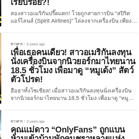
เรียบร้อย?!
สองสาวอเมริกันปรี๊ดแตก! โวยถูกสายการบิน “สปิริต
แอร์ไลนส์ (Spirit Airlines)” ไล่ลงจากเครื่องบิน เพียง
เพราะแต่งตัวไม่เรียบร้อย?! กลายเป็นดราม่าร้อนบน
โลกโซเชียลในประเทศสหรัฐอเมริกาเลยทีเดียว เมื่อ
สองสาวชาวอเมริกัน “ทาร่า เคฮิดี (Tara Kehidi)” และ
ข่าวสาร
2 years ago
“เตเรซ่า อาราโฆ (Teresa Araujo)” ออกมาโวยผ่านสื่อ
เพื่อเธอคนเดียว! สาวอเมริกันลงทุน
“KABC-TV” ว่า ถูกสายการบิน “สปิริต...
นั่งเครื่องบินจากนิวยอร์กมาไทยนาน
18.5 ชั่วโมง เพื่อมาดู “หมูเด้ง” สัตว์
ตัวโปรด!
ฮือฮาทั้งโซเชียล! เมื่อสาวอเมริกันลงทุนนั่งเครื่องบิน
จากนิวยอร์กมาไทยนาน 18.5 ชั่วโมง เพื่อมาดู “หมู
เด้ง” สัตว์ตัวโปรด! @1989vinyl Forever thankful for
this special moment and seeing this shiny potato!!!
Moo Deng certainly has captured our...
ข่าวสาร
2 years ago
คุณแม่ดาว “OnlyFans” ถูกแบน
ห้ามเข้าบ้านพักคนชราหลายแห่ง