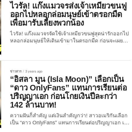
จากคนเคยแท้งลูกและติดยาเสพติดจนชีวิตดำดิ่งสุดขีด
ไวรัล! แก๊งแมวจรส่งเจ้าเหมียวขนฟู
จนต้องนอนคุก กลับกลายเป็นดาว “OnlyFans” ชื่อดัง ที่
ออกไปหลอกล่อมนุษย์เข้าตรอกมืด
มีผู้ติดตามหลายแสนคนบนโลกออนไลน์ เพราะภาพ
เพื่อมารับเลี้ยงพวกน้อง
“Mugshot” หรือ...
ไวรัล! แก๊งแมวจรจัดใช้เจ้าเหมียวขนฟูสุดน่ารักออกไป
หลอกล่อมนุษย์ให้เดินเข้ามาในตรอกมืด ก่อนจะเผยตัว
บนกำแพงให้มนุษย์รับไปเลี้ยง?! หญิงสาวชาว
อเมริกันคนหนึ่งได้เผยคลิปวิดีโอสั้น ๆ บันทึกภาพนาทีที่
เธอได้เจอกับเจ้าแมวส้มขนฟูน่ารักนุ้บนิ้บตัวหนึ่งภายใน
ซอยเล็ก ๆ ในประเทศสหรัฐอเมริกา ด้วยความที่เธอเป็น
ข่าวสาร
3 years ago
คนรักสัตว์จึงถูกเจ้าเหมียวตกเข้าอย่างจัง! และยิ่งน้อง
“อิสลา มูน (Isla Moon)” เลือกเป็น
เอาหัวมาถูกับมือของเธอเพื่อออดอ้อนขอความรักแบบ
“ดาว OnlyFans” แทนการเรียนต่อ
แมว ๆ ก็ยิ่งทำให้เธอใจฟูไม่หยุด จากนั้นมันก็เดินสะบัด
ปริญญาเอก ก่อนโกยเงินปีละกว่า
จากไปแบบสวย ๆ ด้วยความหลงเจ้าแมวส้ม เธอจึง
142 ล้านบาท!
เดินตามน้องเข้าไปในตรอกมืด ก่อนจะพบว่าตัวเอง
หลงกลเดินตามแมวนกต่อเข้ามาในถิ่นของแก๊งมาเฟีย
ความฝันก็สำคัญ แต่เงินสำคัญกว่า! สาวอเมริกันเลือก
แมวซะแล้ว เพราะทันทีที่เธอปรากฏตัว บรรดาแมว
เป็น “ดาว OnlyFans” แทนการเรียนต่อปริญญาเอก เพื่อ
จรจัดหลายสิบตัวก็โผล่มายืนเรียงแถวหน้ากระดานบน
ทำอาชีพในฝัน ก่อนโกยเงินกว่าร้อยล้านบาทต่อปี!