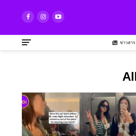
ข่าวสาร
Al