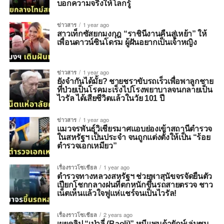
บอกความจริงให้โลกรู้
ข่าวสาร
1 year ago
สาวเท็กซัสยกมงกุฎ “ราชินีงานคืนสู่เหย้า” ให้
เพื่อนดาวน์ซินโดรม ผู้ฝันอยากเป็นเจ้าหญิง
ข่าวสาร
1 year ago
ยังจำกันได้มั้ย? ชายชราขับรถเร็วเพื่อพาลูกชาย
ที่ป่วยเป็นโรคมะเร็งไปโรงพยาบาลจนกลายเป็น
ไวรัล ได้เสียชีวิตแล้วในวัย 101 ปี
ข่าวสาร
1 year ago
แมวจรพันธุ์วิเชียรมาศแอบย่องเข้าสถานีตำรวจ
ในสหรัฐฯ เป็นประจำ จนถูกแต่งตั้งให้เป็น “ร้อย
ตำรวจเอกเหมียว”
เรื่องราวโซเชียล
1 year ago
ตำรวจทางหลวงสหรัฐฯ ช่วยพาสุนัขจรจัดยืนตัว
เปียกโชกกลางฝนที่ตกหนักขึ้นรถสายตรวจ ชาว
เน็ตเห็นแล้วใจฟูแห่แชร์จนเป็นไวรัล!
เรื่องราวโซเชียล
2 years ago
เผยคลิป “เป่าลี่ (Baoli)” หมีแพนด้ายักษ์เล่นซน