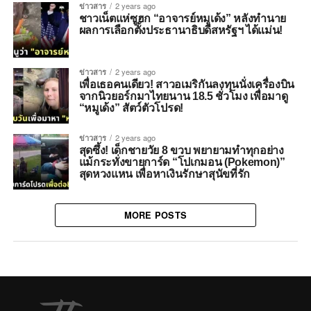
ข่าวสาร
2 years ago
ชาวเน็ตแห่ซูฮก “อาจารย์หมูเด้ง” หลังทำนาย
ผลการเลือกตั้งประธานาธิบดีสหรัฐฯ ได้แม่น!
ข่าวสาร
2 years ago
เพื่อเธอคนเดียว! สาวอเมริกันลงทุนนั่งเครื่องบิน
จากนิวยอร์กมาไทยนาน 18.5 ชั่วโมง เพื่อมาดู
“หมูเด้ง” สัตว์ตัวโปรด!
ข่าวสาร
2 years ago
สุดซึ้ง! เด็กชายวัย 8 ขวบ พยายามทำทุกอย่าง
แม้กระทั่งขายการ์ด “โปเกมอน (Pokemon)”
สุดหวงแหน เพื่อหาเงินรักษาสุนัขที่รัก
MORE POSTS