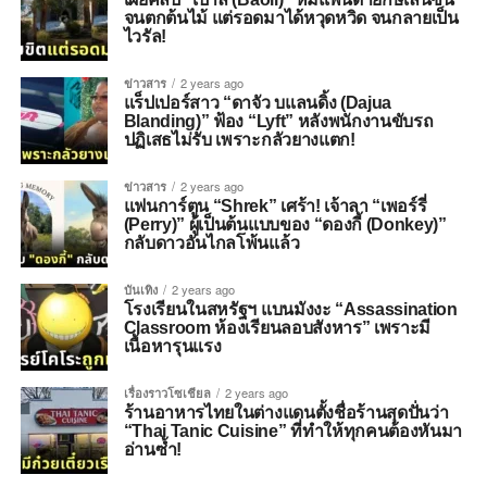
จนตกต้นไม้ แต่รอดมาได้หวุดหวิด จนกลายเป็น
ไวรัล!
ข่าวสาร
2 years ago
แร็ปเปอร์สาว “ดาจัว บแลนดิ้ง (Dajua
Blanding)” ฟ้อง “Lyft” หลังพนักงานขับรถ
ปฏิเสธไม่รับ เพราะกลัวยางแตก!
ข่าวสาร
2 years ago
แฟนการ์ตูน​ “Shrek” เศร้า! เจ้าลา “เพอร์รี่
(Perry)” ผู้เป็นต้นแบบของ “ดองกี้ (Donkey)”
กลับดาวอันไกลโพ้นแล้ว
บันเทิง
2 years ago
โรงเรียนในสหรัฐฯ แบนมังงะ “Assassination
Classroom ห้องเรียนลอบสังหาร” เพราะมี
เนื้อหารุนแรง
เรื่องราวโซเชียล
2 years ago
ร้านอาหารไทยในต่างแดนตั้งชื่อร้านสุดปั่นว่า
“Thai Tanic Cuisine” ที่ทำให้ทุกคนต้องหันมา
อ่านซ้ำ!