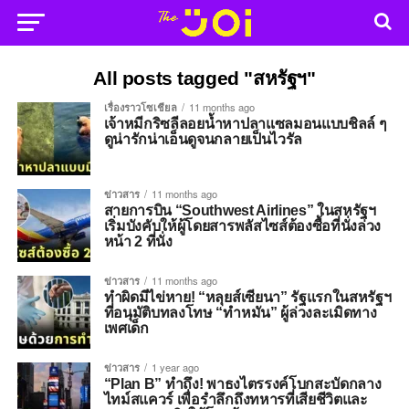
All posts tagged "สหรัฐฯ"
เรื่องราวโซเชียล
11 months ago
เจ้าหมีกริซลีลอยน้ำหาปลาแซลมอนแบบชิลล์ ๆ
ดูน่ารักน่าเอ็นดูจนกลายเป็นไวรัล
ข่าวสาร
11 months ago
สายการบิน “Southwest Airlines” ในสหรัฐฯ
เริ่มบังคับให้ผู้โดยสารพลัสไซส์ต้องซื้อที่นั่งล่วง
หน้า 2 ที่นั่ง
ข่าวสาร
11 months ago
ทำผิดมีไข่หาย! “หลุยส์เซียนา” รัฐแรกในสหรัฐฯ
ที่อนุมัติบทลงโทษ “ทำหมัน” ผู้ล่วงละเมิดทาง
เพศเด็ก
ข่าวสาร
1 year ago
“Plan B” ทำถึง! พาธงไตรรงค์โบกสะบัดกลาง
ไทม์สแควร์ เพื่อรำลึกถึงทหารที่เสียชีวิตและ