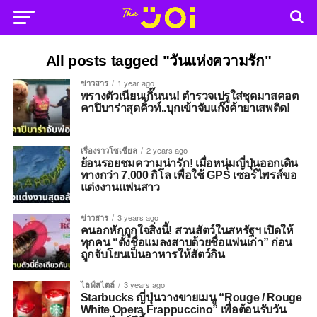
All posts tagged "วันแห่งความรัก"
ข่าวสาร
1 year ago
พรางตัวเนียนเกิ๊นนน! ตำรวจเปรูใส่ชุดมาสคอต
คาปิบาร่าสุดคิ้วท์..บุกเข้าจับแก๊งค้ายาเสพติด!
เรื่องราวโซเชียล
2 years ago
ย้อนรอยชมความน่ารัก! เมื่อหนุ่มญี่ปุ่นออกเดิน
ทางกว่า 7,000 กิโล เพื่อใช้ GPS เซอร์ไพรส์ขอ
แต่งงานแฟนสาว
ข่าวสาร
3 years ago
คนอกหักถูกใจสิ่งนี้! สวนสัตว์ในสหรัฐฯ เปิดให้
ทุกคน “ตั้งชื่อแมลงสาบด้วยชื่อแฟนเก่า” ก่อน
ถูกจับโยนเป็นอาหารให้สัตว์กิน
ไลฟ์สไตล์
3 years ago
Starbucks ญี่ปุ่นวางขายเมนู “Rouge / Rouge
White Opera Frappuccino” เพื่อต้อนรับวัน