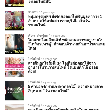
วาเลนไทน์ปีนี้!
ข่าวสาร
3 years ago
หนุ่มกรุงเทพฯ สั่งจัดช่อดอกไม้เงินมูลค่ากว่า 1
ล้านบาทให้แฟนสาวราชบุรีเนื่องในวัน
วาเลนไทน์
เรื่องราวโซเชียล
4 years ago
ไม่อยากโสดอีกแล้ว! พนักงานสาวขอลางานไป
“ไหว้พระหาคู่” คำตอบเจ้านายทำเอาน้ำตาแทบ
ไหล!
ไลฟ์สไตล์
4 years ago
สายกินถูกใจสิ่งนี้! 14 ไอเดียช่อดอกไม้จาก
อาหารในวันวาเลนไทน์ โรแมนติกได้ อร่อย
ด้วย!
ไลฟ์สไตล์
4 years ago
5 คำบอกรักผ่านภาษาดอกไม้! ความหมายจาก
สีกุหลาบ “วันวาเลนไทน์”
ไลฟ์สไตล์
4 years ago
แจก 5 สถานที่เดทกับแฟนสุดฮิตในกรุงเทพฯ