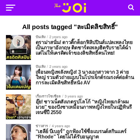
All posts tagged "ละเมิดลิขสิทธิ์"
บันเทิง
2 years ago
ดราม่าสนั่น! ดาวติ๊กต็อกฟิลิปปินส์แปลเพลงไทย
เป็นภาษาอังกฤษ ติดชาร์ตเพลงฮิตรับรายได้ฉ่ำ
แต่ไม่ให้เครดิตเจ้าของลิขสิทธิ์คนไทย!
บันเทิง
2 years ago
เพื่อนหญิงพลังหญิง! 3 นางเอกสาวจาก 3 ค่าย
ใหญ่ รวมตัวถ่ายแบบในโปรเจ็กต์รณรงค์ต่อต้าน
การละเมิดลิขสิทธิ์หนัง AV
เรื่องราวโซเชียล
3 years ago
อุ๊ย! ชาวเน็ตสังเกตรูปโลโก้ “หญิงไทยเกล้าผม
มวย” ของปังชาเหมือนภาพหญิงไทยในปฏิทินรี
เจนซี่ปี 2550
ข่าวสาร
4 years ago
“เฮลีย์ บีเบอร์” ถูกฟ้องใช้ชื่อแบรนด์สกินแคร์
“Rhode” โดยไม่ได้รับอนุญาต