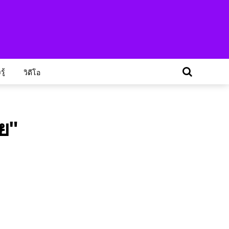
ู้
วิดีโอ
ย"