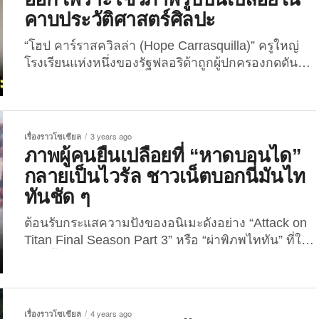
ที่ร้อนแรงที่สุดในวงการบันเทิงเกาหลีใต้ในขณะนี้ ซึ่ง
คาบประวัติศาสตร์ศิลปะ
ชาวเน็ตเกาหลีและในต่างประเทศ รวมถึงประเทศไทย
ต่างใส่ใจติดตามกันอย่างใกล้ชิดไม่ได้หลับได้นอนกัน
“โฮป คาร์ราสควิลล่า (Hope Carrasquilla)” ครูใหญ่
เลยทีเดียว ล่าสุดพระเอกเกาหลีชื่อดังผู้มีค่าตัวแพงที่สุด
โรงเรียนแห่งหนึ่งของรัฐฟลอริด้าถูกผู้ปกครองกดดันให้
ในวงการบันเทิงแดนกิมจิได้ออกมาเคลื่อนไหวบ้างแล้ว
ลาออก เพราะโชว์รูปปั้นเปลือยในคาบประวัติศาสตร์
หลังเจอกระแสวิพากษ์วิจารณ์อย่างหนักจนหลาย
ศิลปะ “โฮป คาร์ราสควิลล่า (Hope Carrasquilla)”
แบรนด์แห่ถอนตัวเขาจากการเป็นแบรนด์แอมบาสเดอร์
เป็นครูใหญ่ประจำโรงเรียน “ทัลลาฮาสซี คลาสสิคัล
หรือพรีเซนเตอร์กันฉ่ำ โดยทางเอเจนซี่ของนักแสดง
สคูล (Tallahassee Classical School)” มาได้ปีกว่า ก็
เรื่องราวโซเชียล
3 years ago
หนุ่มชื่อดังได้เป็นตัวแทนยื่นฟ้องครอบครัวของ...
โดนบอร์ดบริหารโรงเรียนดังกล่าวกดดันให้ลาออกโดย
ภาพผู้คนยืนเปลือยที่ “หาดบอนได”
ไม่เผยเหตุผล แต่เธอคาดว่า สาเหตุน่าจะมาจากการที่มี
กลายเป็นไวรัล ชาวเน็ตบอกนี่มันไท
ผู้ปกครองของนักเรียนชั้นป. 6 จำนวน 3...
ทันชัด ๆ
ต้อนรับกระแสความปังของอนิเมะดังอย่าง “Attack on
Titan Final Season Part 3” หรือ “ผ่าพิภพไททัน” ที่ใน
ภาคนี้ใช้ชื่อว่า “พิภพคำราม” หรือ “พสุธา
กัมปนาท” หลังเมื่อไม่นานมานี้ ชาวเน็ตและเพจต่าง ๆ
พากันแชร์ภาพของผู้คนมากมายที่ยืนเปลือยกายอยู่ที่
“หาดบอนได” (Bondi Beach) ในออสเตรเลีย พร้อม
เรื่องราวโซเชียล
4 years ago