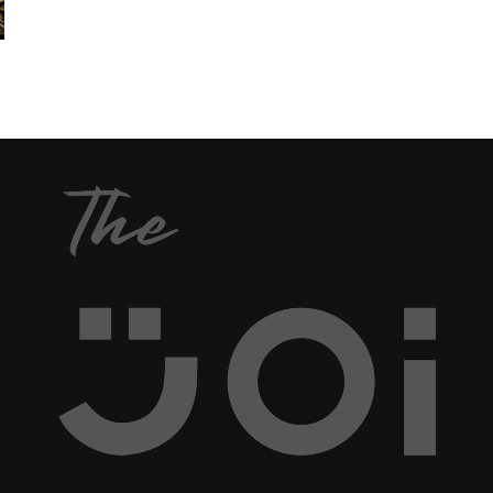
“ดาราหนังโป๊ก้าวมาเป็นนักแสดงฮอลลีวูด” แล้วโด่งดัง
ซะเท่าไหร่นัก แต่ก็ใช่ว่าจะไม่มีซะเมื่อไหร่ล่ะ! วันนี้
The Joi เลยจะพาทุกคนไปดูรายชื่อคนดังฮอลลีวูดหรือ
โกอินเตอร์ที่เคยเริ่มต้นเส้นทางบันเทิงจากการเป็นดารา
หนังโป๊ก่อนไต่ก้าวเท้าขึ้นมาเป็นดาราดังก้องโลก จะมี
ใครบ้าง? เช็คด้านล่างนี้เลย 1. มาริลิน มอนโร
(Marilyn Monroe) ผลงานการแสดงสร้างชื่อของ...