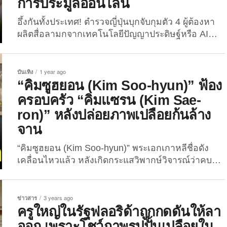
การประมูลออนไลน์
อึ้งกันทั้งประเทศ! ตำรวจญี่ปุ่นบุกจับกุมตัว 4 ผู้ต้องหา
ผลิตสื่อลามกจากเทคโนโลยีปัญญาประดิษฐ์หรือ AI
หลังโกยเงินกว่าหลายล้านบาทผ่านการประมูลออนไลน์
เมื่อวันที่ 18 เมษายนที่ผ่านมา สำนักข่าว “Kyodo
News+” ของญี่ปุ่น ได้รายงานว่าตำรวจญี่ปุ่นสามารถ
บันเทิง
1 year ago
จับกุมผู้ต้องหา 4 ราย เป็นผู้ชาย 3 คน และผู้หญิง 1 คน
“คิมซูฮยอน (Kim Soo-hyun)” ฟ้อง
ในข้อหาผลิตและจำหน่ายสื่อลามกอนาจารที่สร้างขึ้น
ครอบครัว “คิมแซรน (Kim Sae-
โดย AI...
ron)” หลังปล่อยภาพเปลือยก้นล้าง
จาน
“คิมซูฮยอน (Kim Soo-hyun)” พระเอกเกาหลีชื่อดัง
เคลื่อนไหวแล้ว หลังเกิดกระแสวิพากษ์วิจารณ์ว่าคบหา
ดูใจกับ “คิมแซรน (Kim Sae-ron)” ที่ล่วงลับไปแล้วตอน
ยังเป็นผู้เยาว์ โดยออกมาประกาศจะดำเนินคดีทาง
กฎหมายกับครอบครัวของดาราสาว หลังเปิดเผยภาพ
ข่าวสาร
3 years ago
เปลือยก้นสู่สาธารณะ เรื่องราวระหว่าง “คิมซูฮยอน”
ครูใหญ่ในรัฐฟลอริด้าถูกกดดันให้ลา
กับครอบครัว “คิมแซรน” นั้นกลายเป็นมหากาพย์ดราม่า
ออก เพราะโชว์ภาพรูปปั้นเปลือยใน