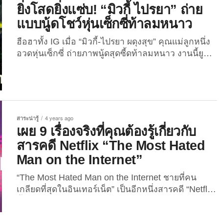
บอกว่านี่มันไททันชัด ๆ สำหรับหาดบอนไดนี้ เป็น
ยิ่งโสดยิ่งแซ่บ! “มิวกี้ ไปรยา” ถ่าย
ชายหาดในประเทศออสเตรเลีย...
แบบนู้ดโชว์หุ่นเซ็กซี่ท้าลมหนาว
ฮือฮาทั้ง IG เมื่อ “มิวกี้-ไปรยา ผดุงสุข” คุณแม่ลูกหนึ่ง
อวดหุ่นเซ็กซี่ ถ่ายภาพนู้ดสุดซี้ดท้าลมหนาว งานนี้ยูทูบ
เบอร์สาวสายหรูอู้ฟู่ได้ใบสมัครขอเป็นแฟนจนล้น Inbox
แน่! View this post on Instagram A post shared by
????? ??????
(@milkypraiya) “มิวกี้...
สาระน่ารู้
4 years ago
เผย 9 เรื่องจริงที่คุณต้องรู้เกี่ยวกับ
สารคดี Netflix “The Most Hated
Man on the Internet”
“The Most Hated Man on the Internet ชายที่คน
เกลียดที่สุดในอินเทอร์เน็ต” เป็นอีกหนึ่งสารคดี “Netflix”
น้ำดี เล่าเรื่องราวของเหยื่ออาชญากรรมทางไซเบอร์
ชื่อว่า “เคย์ลา (Kayla)” เมื่อปี 2011 ที่ถูก “ฮันเตอร์ มัวร์