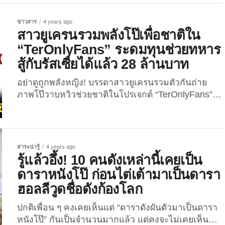
(Hunter Moore)” ดูดรูปโป๊วาบหวิวไปโพสต์ลงบน
เว็บไซต์ “IsAnyoneUp.com” แหล่งให้คนชอบวิจารณ์
ข่าวสาร
4 years ago
คนอื่นได้สาดคอมเมนต์หยาบคายแบบไม่ต้องกลัวว่าจะ
สาวยูเครนรวมพลังโป๊เพื่อชาติใน
ติดคุก ซึ่งเธอและแม่จะต้องหาทางปิดเว็บไซต์นรกที่
“TerOnlyFans” ระดมทุนช่วยทหาร
ทำลายชีวิตเหยื่อสาวมากมายนี้ให้ได้...
สู้กับรัสเซียได้แล้ว 28 ล้านบาท
อย่าดูถูกพลังหญิง! บรรดาสาวยูเครนรวมตัวกันถ่าย
ภาพโป๊วาบหวิวช่วยชาติในโปรเจกต์ “TerOnlyFans”
ระดมทุนช่วยทหารสู้กับรัสเซีย ล่าสุดโกยเงินได้กว่า 28
ล้านบาท วิธีสู้เพื่อชาติหรือปกป้องประเทศที่เรารักนั้น
มีหลากวิธีด้วยกัน แต่สำหรับสาวยูเครนกลุ่มหนึ่ง พวก
เธอเลือกที่จะ “โป๊เพื่อชาติ” ! ใช่แล้ว เพื่อน ๆ อ่านไม่ผิด
สาระน่ารู้
4 years ago
อย่างแน่นอน โดยสาว ๆ ผู้รักชาติชาวยูเครนได้รวมตัว
รู้แล้วอึ้ง! 10 คนดังเหล่านี้เคยเป็น
กันสร้างโปรเจกต์ที่เรียกว่า “TerOnlyFans” ซึ่งเป็นคำ
ดาราหนังโป๊ ก่อนไต่เต้ามาเป็นดารา
ผสมระหว่างคำว่า “Territorial Defense” กับ...
ฮอลลีวูดชื่อดังก้องโลก
ปกติเพื่อน ๆ คงเคยเห็นแต่ “ดาราดังผันตัวมาเป็นดารา
หนังโป๊” กันเป็นจำนวนมากแล้ว แต่คงจะไม่เคยเห็น