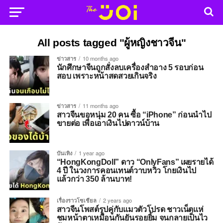
All posts tagged "ผู้หญิงชาวจีน"
ข่าวสาร
10 months ago
นักศึกษาจีนถูกสั่งลบเครื่องสำอาง 5 รอบก่อน
สอบ เพราะหน้าสดสวยเกินจริง
ข่าวสาร
11 months ago
สาวจีนขอหนุ่ม 20 คน ซื้อ “iPhone” ก่อนนำไป
ขายต่อ เพื่อเอาเงินไปดาวน์บ้าน
บันเทิง
1 year ago
“HongKongDoll” ดาว “OnlyFans” เผยรายได้
4 ปี ในวงการคอนเทนต์วาบหวิว โกยเงินไป
แล้วกว่า 350 ล้านบาท!
เรื่องราวโซเชียล
2 years ago
สาวจีนโพสต์รูปคู่กับแมวตัวโปรด ชาวเน็ตแห่
ชมหน้าตาเหมือนกันยันรอยยิ้ม จนกลายเป็นไว