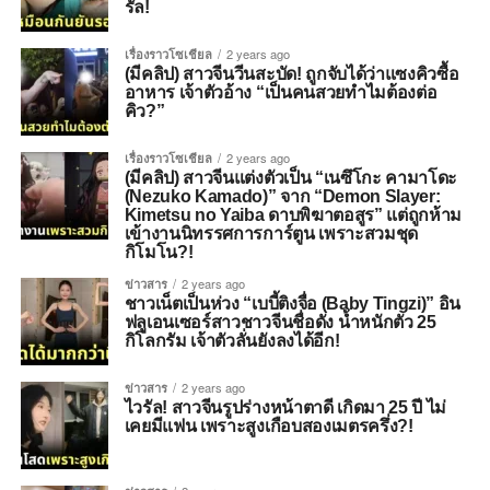
รัล!
เรื่องราวโซเชียล
2 years ago
(มีคลิป) สาวจีนวีนสะบัด! ถูกจับได้ว่าแซงคิวซื้อ
อาหาร เจ้าตัวอ้าง “เป็นคนสวยทำไมต้องต่อ
คิว?”
เรื่องราวโซเชียล
2 years ago
(มีคลิป) สาวจีนแต่งตัวเป็น “เนซึโกะ คามาโดะ
(Nezuko Kamado)” จาก “Demon Slayer:
Kimetsu no Yaiba ดาบพิฆาตอสูร” แต่ถูกห้าม
เข้างานนิทรรศการการ์ตูน เพราะสวมชุด
กิโมโน?!
ข่าวสาร
2 years ago
ชาวเน็ตเป็นห่วง “เบบี้ติงจื่อ (Baby Tingzi)” อิน
ฟลูเอนเซอร์สาวชาวจีนชื่อดัง น้ำหนักตัว 25
กิโลกรัม เจ้าตัวลั่นยังลงได้อีก!
ข่าวสาร
2 years ago
ไวรัล! สาวจีนรูปร่างหน้าตาดี เกิดมา 25 ปี ไม่
เคยมีแฟน เพราะสูงเกือบสองเมตรครึ่ง?!