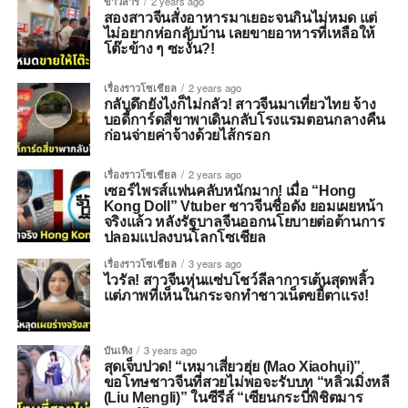
ข่าวสาร
2 years ago
สองสาวจีนสั่งอาหารมาเยอะจนกินไม่หมด แต่
ไม่อยากห่อกลับบ้าน เลยขายอาหารที่เหลือให้
โต๊ะข้าง ๆ ซะงั้น?!
เรื่องราวโซเชียล
2 years ago
กลับดึกยังไงก็ไม่กลัว! สาวจีนมาเที่ยวไทย จ้าง
บอดี้การ์ดสี่ขาพาเดินกลับโรงแรมตอนกลางคืน
ก่อนจ่ายค่าจ้างด้วยไส้กรอก
เรื่องราวโซเชียล
2 years ago
เซอร์ไพรส์แฟนคลับหนักมาก! เมื่อ “Hong
Kong Doll” Vtuber ชาวจีนชื่อดัง ยอมเผยหน้า
จริงแล้ว หลังรัฐบาลจีนออกนโยบายต่อต้านการ
ปลอมแปลงบนโลกโซเชียล
เรื่องราวโซเชียล
3 years ago
ไวรัล! สาวจีนหุ่นแซ่บโชว์ลีลาการเต้นสุดพลิ้ว
แต่ภาพที่เห็นในกระจกทำชาวเน็ตขยี้ตาแรง!
บันเทิง
3 years ago
สุดเจ็บปวด! “เหมาเสี่ยวฮุ่ย (Mao Xiaohui)”
ขอโทษชาวจีนที่สวยไม่พอจะรับบท “หลิ่วเมิ่งหลี
(Liu Mengli)” ในซีรีส์ “เซียนกระบี่พิชิตมาร