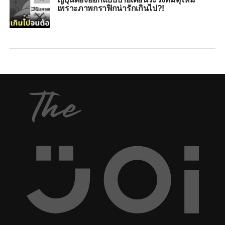
เพราะภาพกราฟิกน่ารักเกินไป?!