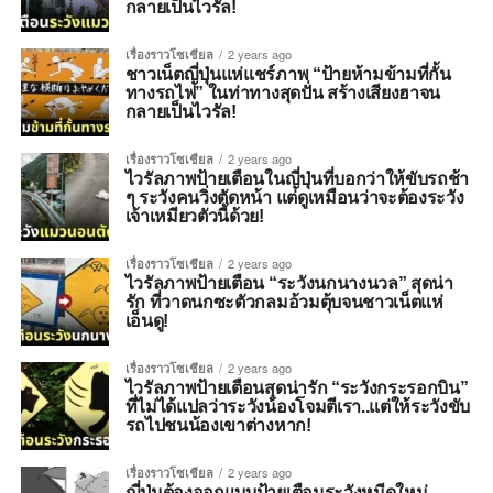
กลายเป็นไวรัล!
เรื่องราวโซเชียล
2 years ago
ชาวเน็ตญี่ปุ่นแห่แชร์ภาพ “ป้ายห้ามข้ามที่กั้น
ทางรถไฟ” ในท่าทางสุดปั่น สร้างเสียงฮาจน
กลายเป็นไวรัล!
เรื่องราวโซเชียล
2 years ago
ไวรัลภาพป้ายเตือนในญี่ปุ่นที่บอกว่าให้ขับรถช้า
ๆ ระวังคนวิ่งตัดหน้า แต่ดูเหมือนว่าจะต้องระวัง
เจ้าเหมียวตัวนี้ด้วย!
เรื่องราวโซเชียล
2 years ago
ไวรัลภาพป้ายเตือน “ระวังนกนางนวล” สุดน่า
รัก ที่วาดนกซะตัวกลมอ้วมตุ้บจนชาวเน็ตแห่
เอ็นดู!
เรื่องราวโซเชียล
2 years ago
ไวรัลภาพป้ายเตือนสุดน่ารัก “ระวังกระรอกบิน”
ที่ไม่ได้แปลว่าระวังน้องโจมตีเรา..แต่ให้ระวังขับ
รถไปชนน้องเขาต่างหาก!
เรื่องราวโซเชียล
2 years ago
ญี่ปุ่นต้องออกแบบป้ายเตือนระวังหมีดุใหม่