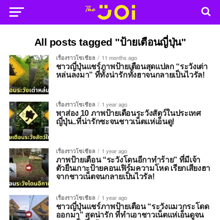
All posts tagged "ป้ายเตือนญี่ปุ่น"
เรื่องราวโซเชียล
11 months ago
ชาวญี่ปุ่นแชร์ภาพป้ายเตือนสุดแปลก “ระวังเต่า
หล่นลงมา” ที่ทั้งน่ารักทั้งฮาจนกลายเป็นไวรัล!
เรื่องราวโซเชียล
1 year ago
พาส่อง 10 ภาพป้ายเตือนระวังสัตว์ในประเทศ
ญี่ปุ่น..ที่น่ารักซะจนชาวเน็ตแห่เอ็นดู!
เรื่องราวโซเชียล
1 year ago
ภาพป้ายเตือน “ระวังโดนอีกาทำร้าย” ที่มีเจ้า
ตัวยืนเกาะป้ายคอนเฟิร์มความโหด เรียกเสียงฮา
จากชาวเน็ตจนกลายเป็นไวรัล!
เรื่องราวโซเชียล
1 year ago
ชาวญี่ปุ่นแชร์ภาพป้ายเตือน “ระวังแมวกระโดด
ออกมา” สุดน่ารัก ที่ทำเอาชาวเน็ตแห่เอ็นดูจน