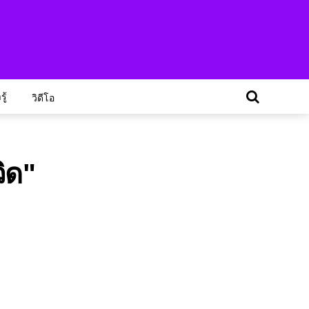
ู้
วิดีโอ
ิด"