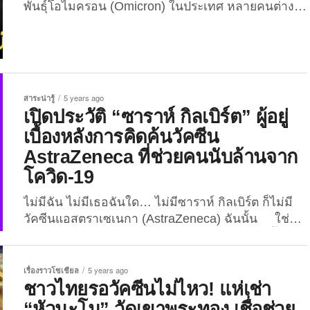
พันธุ์โอไมครอน (Omicron) ในประเทศ หลายคนต่าง
กังวลว่า การเข้ามาแพร่ระบาดของโอไมครอนจะทำให้
ไทยต้องล็อกดาวน์ตัวเองอีกหรือไม่ ซึ่ง “พลเอกประยุทธ์
จันทร์โอชา” นายกรัฐมนตรีของไทยยืนยันแล้วว่า “ไม่”
เมื่อวานนี้ 7 ธันวาคม 2564 พลเอกประยุทธ์ จันทร์
โอชา นายกรัฐมนตรีและรัฐมนตรีว่าการกระทรวง
สาระน่ารู้
5 years ago
กลาโหม ได้ให้สัมภาษณ์กับสื่อมวลชน ภายหลังการ
เปิดประวัติ “ซาราห์ กิลเบิร์ต” ผู้อยู่
ประชุมคณะรัฐมนตรี ถึงการรับมือโควิด-19 สายพันธุ์โอ
เบื้องหลังการคิดค้นวัคซีน
ไมครอน ว่าได้สั่งกระทรวงสาธารณสุขให้พร้อมรับมือ
AstraZeneca ที่ช่วยคนนับล้านจาก
ไวรัสสายพันธุ์ดังกล่าวแล้ว ส่วนเรื่องวัคซีนที่มีอยู่...
โควิด-19
ไม่มีฉัน ไม่มีเธอฉันใด… ไม่มีซาราห์ กิลเบิร์ต ก็ไม่มี
วัคซีนแอสตราเซเนกา (AstraZeneca) ฉันนั้น ใช่
แล้ว! คุณได้ยินไม่ผิด เพราะ “ซาราห์ กิลเบิร์ต” ผู้นี้ คือผู้
ที่อยู่เบื้องหลังการคิดค้นผลิตวัคซีนป้องกันโควิด-19 “อ็
อกซ์ฟอร์ด-แอสตราเซนเนกา (Oxford-AstraZeneca)”
เรื่องราวโซเชียล
5 years ago
หรือที่เราเรียกแค่ชื่อของมันว่า “แอสตราเซเนกา” โดย
ชาวไทยรอวัคซีนไม่ไหว! แห่เช่า
เป็นผู้นำทีมนักวิจัย จากคณะนักวิจัยของสถาบันเจนเนอ
“หัวนะโม” วัดเขาพระทอง เชื่อช่วย