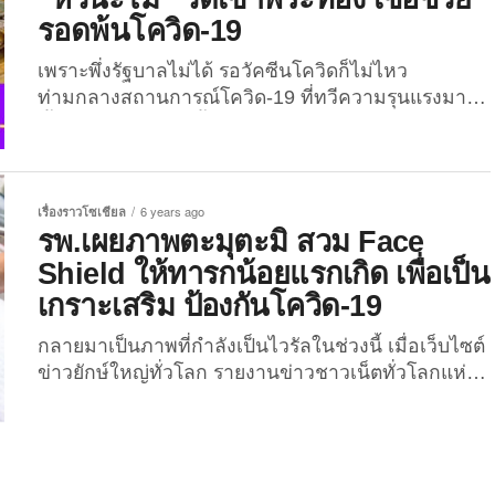
ร์ แห่งมหาวิทยาลัยออกซฟอร์ด ซึ่งเป็นผู้พัฒนาวัคซีน
รอดพ้นโควิด-19
ต้านทานโรคหลายชนิด ล่าสุดคือวัคซีนป้องกันเชื้อ
ไวรัสโควิด-19 ซึ่งเป็นความร่วมมือกับบริษัทแอสตราเซ
เพราะพึ่งรัฐบาลไม่ได้ รอวัคซีนโควิดก็ไม่ไหว
เนก้า...
ท่ามกลางสถานการณ์โควิด-19 ที่ทวีความรุนแรงมาก
ขึ้นเรื่อย ๆ ที่มีผู้ติดเชื้อวันละเกือบ 10,000 คน ขณะที่ผู้
เสียชีวิตเฉียดร้อยเกือบทุกวันแล้ว ชาวไทยจำนวนมาก
เลยหันไปพึ่งสิ่งศักดิ์สิทธิ์แทน! “หัวนะโม” คืออะไร?
สิ่งศักดิ์สิทธิ์ที่ว่า นั้นก็คือ “หัวนะโม” ที่มีลักษณะเป็นเม็ด
เรื่องราวโซเชียล
6 years ago
โลหะกลม มีอักษรปัลลวะ หรืออักษรอินเดียโบราณ
รพ.เผยภาพตะมุตะมิ สวม Face
จารึกไว้ของวัดเขาพระทอง จังหวัดนครราชสีมา
Shield ให้ทารกน้อยแรกเกิด เพื่อเป็น
เครื่องรางของขลังที่คนในจังหวัดนี้รู้จักกันดี ชาวไทย
เกราะเสริม ป้องกันโควิด-19
ต่างแห่เช่าจองหวังนำมาเป็นที่พึ่งทางจิตใจ และช่วย
ขจัดปัดเป่าโควิด-19 ไม่ให้ตัวเองติดเชื้อโควิด “หัวนะ
กลายมาเป็นภาพที่กำลังเป็นไวรัลในช่วงนี้ เมื่อเว็บไซต์
โม”...
ข่าวยักษ์ใหญ่ทั่วโลก รายงานข่าวชาวเน็ตทั่วโลกแห่
แชร์ภาพของบรรดาทารกน้อยแรกเกิด ที่โรงพยาบาล
เปาโล สมุทรปราการของไทย สวมใส่อุปกรณ์ “เฟซ ชี
ลด์” ป้องกันเชื้อไวรัสโควิด-19 กันอย่างกว้างขวาง
เพราะอดใจในความน่ารักของเด็ก ๆ ที่อยู่ในอุปกรณ์นี้