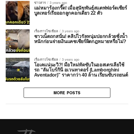
ข่าวสาร
3 years ago
แม่หมาร้องกรี๊ด! เมื่อสุนัขพันธุ์สแตฟฟอร์ดเชียร์
บูลเทอร์เรียออกลูกคอกเดียว 22 ตัว
เรื่องราวโซเชียล
3 years ago
ชาวเน็ตถกสนั่น! คลิปไวรัลหนุ่มปอกกล้วยชั่งน้ำ
หนักก่อนจ่ายเงินแคชเชียร์ผิดกฎหมายหรือไม่?
เรื่องราวโซเชียล
3 years ago
โอเคแน่นะวิ?! มือใหม่หัดขับในออสเตรเลียใช้
รถ “ลัมโบร์กินี อเวนทาดอร์ (Lamborghini
Aventador)” ราคากว่า 40 ล้าน เรียนขับรถยนต์
MORE POSTS