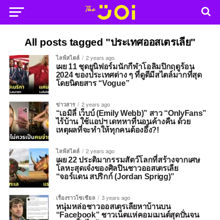
All posts tagged "ประเทศออสเตรเลีย"
ไลฟ์สไตล์
2 years ago
เผย 11 ชุดยูนิฟอร์มนักกีฬาโอลิมปิกฤดูร้อน
2024 ของประเทศต่าง ๆ ที่ดูดีมีสไตล์มากที่สุด
โดยนิตยสาร “Vogue”
ข่าวสาร
2 years ago
“เอมิลี่ เว็บบ์ (Emily Webb)” สาว “OnlyFans”
ไร้บ้าน ใช้แอปฯ เดทหาที่นอนค้างคืน ด้วย
เหตุผลที่จะทำให้ทุกคนต้องอึ้ง?!
ไลฟ์สไตล์
2 years ago
เผย 22 ประติมากรรมสัตว์โลกที่สร้างจากเศษ
โลหะสุดเจ๋งของศิลปินชาวออสเตรเลีย
“จอร์แดน สปริกก์ (Jordan Sprigg)”
เรื่องราวโซเชียล
3 years ago
หนุ่มหล่อชาวออสเตรเลียหาบ้านบน
“Facebook” ชาวเน็ตแห่คอมเมนต์สุดปั่นจน