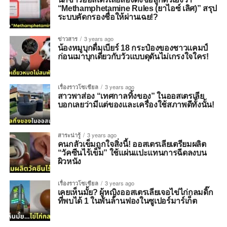
“Methamphetamine Rules (ยาไอซ์ เลิศ)” สรุป
ระบบคัดกรองชื่อให้ผ่านเฉย!?
ข่าวสาร
3 years ago
น้องหมูบุกดื่มเบียร์ 18 กระป๋องของชาวแคมป์
ก่อนเมาบุกเดี่ยวกับวัวแบบดุดันไม่เกรงใจใคร!
เรื่องราวโซเชียล
3 years ago
สาวพาส่อง “เทศกาลทิ้งของ” ในออสเตรเลีย
บอกเลยว่ามีแต่ของและเครื่องใช้สภาพดีทั้งนั้น!
สาระน่ารู้
3 years ago
คนกลัวเข็มถูกใจสิ่งนี้! ออสเตรเลียเตรียมผลิต
“วัคซีนไร้เข็ม” ใช้แผ่นแปะแทนการฉีดลงบน
ผิวหนัง
เรื่องราวโซเชียล
3 years ago
เคยเห็นมั้ย? ผู้หญิงออสเตรเลียเจอไข่ไก่กลมดิ๊ก
ที่พบได้ 1 ในพันล้านฟองในซูเปอร์มาร์เก็ต