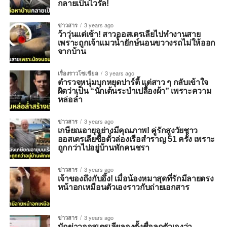
กลายเป็นไวรัล!
ข่าวสาร
3 years ago
ว้าวุ่นแต่เช้า! สาวออสเตรเลียไปทำงานสาย
เพราะถูกเจ้าแมวน้ำยักษ์นอนขวางรถไม่ให้ออก
จากบ้าน
เรื่องราวโซเชียล
3 years ago
ตำรวจหนุ่มบุกหยุดปาร์ตี้ แต่สาว ๆ กลับเข้าใจ
ผิดว่าเป็น “นักเต้นระบำเปลื้องผ้า” เพราะความ
หล่อล่ำ
ข่าวสาร
3 years ago
เกษียณอายุอย่างมีคุณภาพ! คู่รักสูงวัยชาว
ออสเตรเลียซื้อตั๋วล่องเรือสำราญ 51 ครั้ง เพราะ
ถูกกว่าไปอยู่บ้านพักคนชรา
ข่าวสาร
3 years ago
เจ้าของถึงกับอึ้ง! เมื่อน้องหมาสุดที่รักมีลายตรง
หน้าอกเหมือนตัวเองราวกับถ่ายเอกสาร
ข่าวสาร
3 years ago
นักข่าวออสเตรเลียลองตั้งชื่อลูกตัวเองว่า