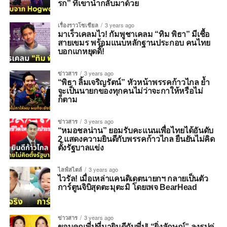
รก” ที่เขานำกลับมาด้วย
เรื่องราวโซเชียล
3 years ago
มาเร็วเคลมไว! กัมพูชาเคลม “ทิม พิธา” มีเชื้อ
สายเขมร พร้อมแนบหลักฐานประกอบ คนไทย
บอกแกหยุดดิ๊!
ข่าวสาร
3 years ago
“พิธา ลิ้มเจริญรัตน์” หัวหน้าพรรคก้าวไกล ย้ำ
จะเป็นนายกของทุกคนไม่ว่าจะกาให้หรือไม่
ก็ตาม
ข่าวสาร
3 years ago
“หมอชลน่าน” ยอมรับคะแนนเพื่อไทยได้อันดับ
2 แสดงความยินดีกับพรรคก้าวไกล ยืนยันไม่คิด
ตั้งรัฐบาลแข่ง
ไลฟ์สไตล์
3 years ago
ไวรัล! เมื่อเหล่าแคนดิเดตนายกฯ กลายเป็นตัว
การ์ตูนจิบิสุดตะมุตะมิ โดยเพจ BearHead
ข่าวสาร
3 years ago
ขอบคุณพี่ปูที่มายินดีกับพี่ปู! “ยิ่งลักษณ์” ลงรูปคู่