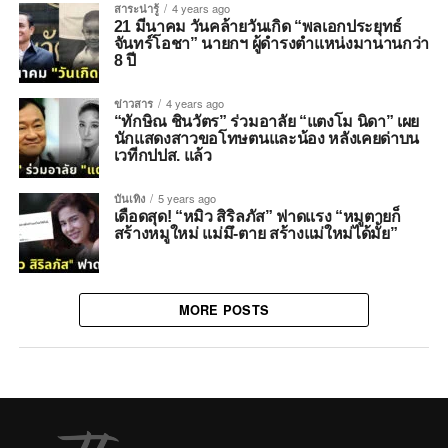
สาระน่ารู้
4 years ago
21 มีนาคม วันคล้ายวันเกิด “พลเอกประยุทธ์
จันทร์โอชา” นายกฯ ผู้ดำรงตำแหน่งมานานกว่า
8 ปี
ข่าวสาร
4 years ago
“ทักษิณ ชินวัตร” ร่วมอาลัย “แตงโม นิดา” เผย
นักแสดงสาวขอโทษตนและน้อง หลังเคยด่าบน
เวทีกปปส. แล้ว
บันเทิง
5 years ago
เดือดสุด! “หมิว สิริลภัส” ฟาดแรง “หมูตายก็
สร้างหมูใหม่ แม่มึ-ตาย สร้างแม่ใหม่ได้มั้ย”
MORE POSTS