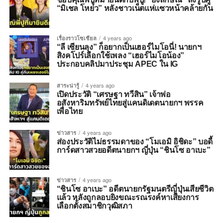
“มิเชล โหย่ว” หลังชาวเน็ตแห่แซวหน้าคล้ายกัน
เรื่องราวโซเชียล
4 years ago
“ลี เซียนลุง” ก็อยากเป็นเฮอร์ไมโอนี่! นายกฯ
สิงคโปร์เลือกใช้เพลง “เฮอร์ไมโอน้อง”
ประกอบคลิปมาประชุม APEC ใน IG
สาระน่ารู้
4 years ago
เปิดประวัติ “เศรษฐา ทวีสิน” เจ้าพ่อ
อสังหาริมทรัพย์ไทยสู่แคนดิเดตนายกฯ พรรค
เพื่อไทย
ข่าวสาร
4 years ago
ส่องประวัติไม่ธรรมดาของ “โมเอมิ อิชิดะ” บอดี้
การ์ดสาวสวยอดีตนายกฯ ญี่ปุ่น “ชินโซ อาเบะ”
ข่าวสาร
4 years ago
“ชินโซ อาเบะ” อดีตนายกรัฐมนตรีญี่ปุ่นเสียชีวิต
แล้ว หลังถูกลอบยิงขณะรณรงค์หาเสียงการ
เลือกตั้งสมาชิกวุฒิสภา