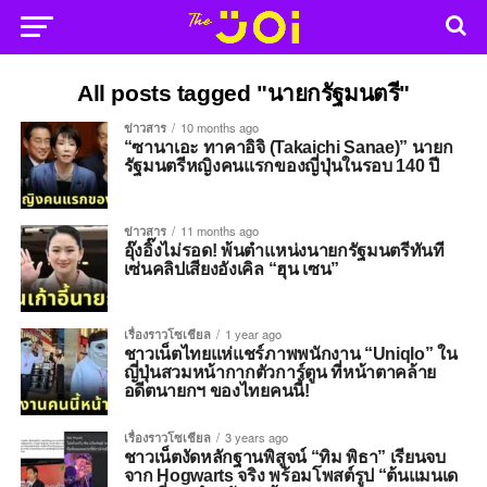
All posts tagged "นายกรัฐมนตรี"
ข่าวสาร
10 months ago
“ซานาเอะ ทาคาอิจิ (Takaichi Sanae)” นายก
รัฐมนตรีหญิงคนแรกของญี่ปุ่นในรอบ 140 ปี
ข่าวสาร
11 months ago
อุ๊งอิ๊งไม่รอด! พ้นตำแหน่งนายกรัฐมนตรีทันที
เซ่นคลิปเสียงอังเคิล “ฮุน เซน”
เรื่องราวโซเชียล
1 year ago
ชาวเน็ตไทยแห่แชร์ภาพพนักงาน “Uniqlo” ใน
ญี่ปุ่นสวมหน้ากากตัวการ์ตูน ที่หน้าตาคล้าย
อดีตนายกฯ ของไทยคนนี้!
เรื่องราวโซเชียล
3 years ago
ชาวเน็ตงัดหลักฐานพิสูจน์ “ทิม พิธา” เรียนจบ
จาก Hogwarts จริง พร้อมโพสต์รูป “ต้นแมนเด