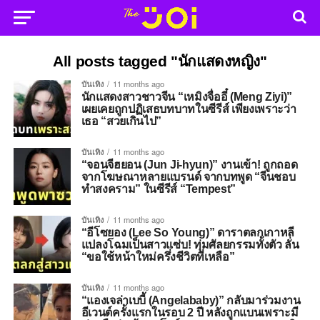
All posts tagged "นักแสดงหญิง"
บันเทิง
11 months ago
นักแสดงสาวชาวจีน “เหมิงจื่ออี๋ (Meng Ziyi)”
เผยเคยถูกปฏิเสธบทบาทในซีรีส์ เพียงเพราะว่า
เธอ “สวยเกินไป”
บันเทิง
11 months ago
“จอนจีฮยอน (Jun Ji-hyun)” งานเข้า! ถูกถอด
จากโฆษณาหลายแบรนด์ จากบทพูด “จีนชอบ
ทำสงคราม” ในซีรีส์ “Tempest”
บันเทิง
11 months ago
“อีโซยอง (Lee So Young)” ดาราตลกเกาหลี
แปลงโฉมเป็นสาวแซ่บ! ทุ่มศัลยกรรมทั้งตัว ลั่น
“ขอใช้หน้าใหม่ครึ่งชีวิตที่เหลือ”
บันเทิง
11 months ago
“แองเจล่าเบบี้ (Angelababy)” กลับมาร่วมงาน
อีเวนต์ครั้งแรกในรอบ 2 ปี หลังถูกแบนเพราะมี