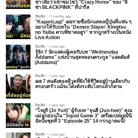
ข่าวลือว่าเข้าชมโชว์ “Crazy Horse” ของ “ลิ
ซ่า BLACKPINK” ที่ปารีส
บันเทิง
11 months ago
“KapanLagi” เผยรายชื่อนักแสดงญี่ปุ่นที่แฟน ๆ
อยากให้รับบทใน “Demon Slayer: Kimetsu
no Yaiba ดาบพิฆาตอสูร” หากถูกสร้างเป็นหนัง
Live Action
บันเทิง
1 year ago
รู้จัก 7 นักแสดงผู้เคยรับบท “Wednesday
Addams” แห่งบ้านสุดหลอนตระกูล “แอดดัมส์
(Addams)”
บันเทิง
1 year ago
เผย 7 คนดังฮอลลีวูดที่ยังใช้ชีวิตอยู่บ้านเดียวกับ
ครอบครัว แม้จะโด่งดังระดับโลกแล้วก็ตาม
บันเทิง
1 year ago
“โจยูริ (Jo Yuri)” ผู้รับบท “จุนฮี (Jun-hee)” คุณ
แม่ลูกอ่อนใน “Squid Game 3” เตรียมปล่อยมินิ
อัลบั้มชุดที่ 3 “Episode 25” 14 กรกฎาคมนี้!
บันเทิง
1 year ago