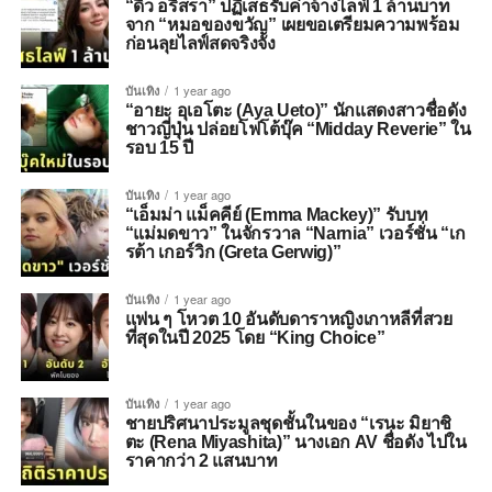
“ดิว อริสรา” ปฏิเสธรับค่าจ้างไลฟ์ 1 ล้านบาท
จาก “หมอของขวัญ” เผยขอเตรียมความพร้อม
ก่อนลุยไลฟ์สดจริงจัง
บันเทิง
1 year ago
“อายะ อุเอโตะ (Aya Ueto)” นักแสดงสาวชื่อดัง
ชาวญี่ปุ่น ปล่อยโฟโต้บุ๊ค “Midday Reverie” ใน
รอบ 15 ปี
บันเทิง
1 year ago
“เอ็มม่า แม็คคีย์ (Emma Mackey)” รับบท
“แม่มดขาว” ในจักรวาล “Narnia” เวอร์ชั่น “เก
รต้า เกอร์วิก (Greta Gerwig)”
บันเทิง
1 year ago
แฟน ๆ โหวต 10 อันดับดาราหญิงเกาหลีที่สวย
ที่สุดในปี 2025 โดย “King Choice”
บันเทิง
1 year ago
ชายปริศนาประมูลชุดชั้นในของ “เรนะ มิยาชิ
ตะ (Rena Miyashita)” นางเอก AV ชื่อดัง ไปใน
ราคากว่า 2 แสนบาท