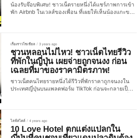
น้องรับจ๊อบพิเศษ! ชาวเน็ตรายหนึ่งได้แชร์ภาพการเข้า
พัก Airbnb ในเวลส์ของเพื่อน ที่เผยให้เห็นน้องแกะขนฟู
ตัวเป็น ๆ เข้ามารอต้อนรับถึงในห้อง..แบบนี้ก็มีด้วย!
นับเป็นอีกหนึ่งโมเมนต์ที่สร้างความประหลาดใจให้กับผู้
เข้าพักและเหล่าชาวเน็ตไม่น้อย สำหรับภาพน้องแกะ
ขนฟูตัวเป็น ๆ ที่ปรากฏตัวเข้ามาในห้องพักเพื่อต้อนรับ
เรื่องราวโซเชียล
3 years ago
แขก ซึ่งนอกจากจะสร้างความสงสัยว่าน้องเข้าไปได้ยัง
ชวนหลอนไม่ไหว! ชาวเน็ตไทยรีวิว
ไงแล้ว ยังสร้างความเอ็นดูให้กับผู้พบเห็นภาพนี้อีกต่าง
ที่พักในญี่ปุ่น เผยจ่ายถูกจนงง ก่อน
หาก เมื่อช่วงปีที่ผ่านมา ผู้ใช้งาน Twitter
เฉลยที่มาของราคามิตรภาพ!
@Wendy_Wason ที่มีผู้กดติดตามกว่า 9.9 พันคน ได้
ทวีตภาพถ่ายของเพื่อนที่ได้ถ่ายไว้ขณะเช็คอินเข้าพัก
ชาวเน็ตคนไทยรายหนึ่งได้รีวิวที่พักราคาถูกจนงงใน
Airbnb...
ประเทศญี่ปุ่นบนแพลตฟอร์ม TikTok ก่อนจะกลายเป็น
ไวรัลชวนหลอน เมื่อรู้เฉลยที่มาของราคามิตรภาพนี้!
ช่วงนี้มีวันหยุดยาวหลายวันจึงไม่ใช่เรื่องแปลกที่หลาย
คนจะวางแผนท่องเที่ยวกันแบบฉ่ำทั้งในประเทศและ
ต่างประเทศ แต่ดูเหมือนว่าพวกเราจะต้องเช็คที่พักให้
ไลฟ์สไตล์
4 years ago
มากขึ้นกว่าเดิมแล้วล่ะ ไม่งั้นอาจจะได้รับเซอร์ไพรส์
10 Love Hotel ตกแต่งแปลกใน
เหมือนกับไวรัลนี้ก็ได้นะ เมื่อไม่นานมานี้ (วันที่ 30
ญี่ปุ่นที่คนชอบเที่ยวแดนปลาดิบต้อง