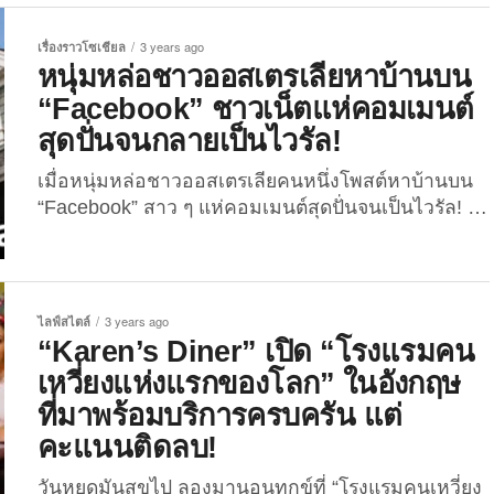
จากโรงแรม บอกเลยว่าใครที่เป็นนักเดินทางตัวยง
ต้องถูกใจที่พักแห่งใหม่ของ “คุณธเนศ แซ่ลือ” เจ้าของ
เรื่องราวโซเชียล
3 years ago
ปั๊มน้ำมันบางจาก ซึ่งตั้งอยู่ที่บ้านคอกม้า ตำบลห้วยยาง
หนุ่มหล่อชาวออสเตรเลียหาบ้านบน
อำเภอทับสะแก จังหวัดประจวบคีรีขันธ์ กันอย่าง
“Facebook” ชาวเน็ตแห่คอมเมนต์
แน่นอน เพราะเป็น “ห้องพักหยอดเหรียญ” ที่มีสิ่งอำนวย
สุดปั่นจนกลายเป็นไวรัล!
ความสะดวกครบครัน ไม่ว่าจะแอร์, ทีวี 43 นิ้ว...
เมื่อหนุ่มหล่อชาวออสเตรเลียคนหนึ่งโพสต์หาบ้านบน
“Facebook” สาว ๆ แห่คอมเมนต์สุดปั่นจนเป็นไวรัล!
“แซม บราวน์ (Sam Brown)” หนุ่มชาวออสเตรเลียอายุ
27 ปี เป็นอีกคนหนึ่งที่กำลังมองหาที่อยู่ใหม่หลังย้ายที่
ทำงาน เขาจึงตัดสินใจโพสต์ประกาศหาบ้านลงบน
“Facebook Group” ชื่อว่า “Sydney Australia Shared
ไลฟ์สไตล์
3 years ago
Flats, Rooms, Houses, Sublet,...
“Karen’s Diner” เปิด “โรงแรมคน
เหวี่ยงแห่งแรกของโลก” ในอังกฤษ
ที่มาพร้อมบริการครบครัน แต่
คะแนนติดลบ!
วันหยุดมันสุขไป ลองมานอนทุกข์ที่ “โรงแรมคนเหวี่ยง