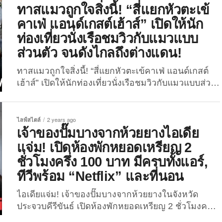
บรรยากาศสวนสัตว์ โดยเธอได้เลือกห้องพักที่มีสัตว์โลก
ทาสแมวถูกใจสิ่งนี้! “สี่แยกหัวตะเข้
ตัวก้อนอย่างเจ้าอุ๋งให้อยู่ด้วยกันไปตลอดทั้งคืน ซึ่งผลที่
คาเฟ่ แอนด์เกสต์เฮ้าส์” เปิดให้นัก
ออกมาก็คือเธอนอนดูน้องแมวน้ำ..น้อยกว่าที่แมวน้ำ
ท่องเที่ยวนั่งเรือชมวิวกับแมวแบบ
นอนดูเธอซะงั้นนน เมื่อไม่นานมานี้ (วันที่ 3
ส่วนตัว จนดังไกลถึงต่างแดน!
พฤศจิกายน 2024) ชาวเน็ตญี่ปุ่นหรือผู้ใช้แอคเคาท์ X:
@HARUURARA_mochi ได้ออกมาโพสต์ภาพและแชร์
ทาสแมวถูกใจสิ่งนี้! “สี่แยกหัวตะเข้คาเฟ่ แอนด์เกสต์
ประสบการณ์การเข้าพักที่ North Safari...
เฮ้าส์” เปิดให้นักท่องเที่ยวนั่งเรือชมวิวกับแมวแบบส่วน
ตัว จนดังไกลถึงต่างแดน! กลายเป็นแลนด์มาร์คใหม่
ที่นักท่องเที่ยวทั้งไทยและต่างชาติ ซึ่งชื่นชอบแมวหรือ
เป็น “ทาสแมว” ต้องมาเช็คอินให้ได้สักครั้งหนึ่งในชีวิต
ไลฟ์สไตล์
2 years ago
ซะแล้ว เพราะที่ “สี่แยกหัวตะเข้คาเฟ่ แอนด์เกสต์เฮ้าส์”
เจ้าของปั๊มบางจากห้วยยางไอเดีย
นอกจากจะให้บริการที่พักสำหรับนักท่องเที่ยวในราคา
แจ่ม! เปิดห้องพักหยอดเหรียญ 2
มิตรภาพแล้ว ยังมีบริการพานักท่องเที่ยวพายเรือชมวิว
ชั่วโมงครึ่ง 100 บาท มีครบทั้งแอร์,
กับเหล่าน้องแมวประจำเกสต์เฮ้าส์ด้วย! และบริการ
ทีวีพร้อม “Netflix” และที่นอน
พานักท่องเที่ยวนั่งเรือชมวิว หรือบางครั้งก็พายเรือชม
วิวไปด้วยเก็บขยะไปด้วย พร้อมกับน้องแมวน่ารัก
ไอเดียแจ่ม! เจ้าของปั๊มบางจากห้วยยางในจังหวัด
จำนวนหลายตัวแบบชิลล์ ๆ ยามเย็นหลัง 17:00 น. นี้...
ประจวบคีรีขันธ์ เปิดห้องพักหยอดเหรียญ 2 ชั่วโมงครึ่ง
100 บาท พร้อมสิ่งอำนวยความสะดวกครบครันไม่ต่าง