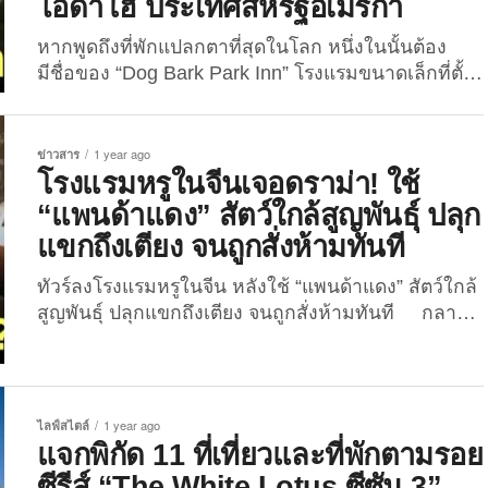
ไอดาโฮ ประเทศสหรัฐอเมริกา
หากพูดถึงที่พักแปลกตาที่สุดในโลก หนึ่งในนั้นต้อง
มีชื่อของ “Dog Bark Park Inn” โรงแรมขนาดเล็กที่ตั้ง
อยู่ในเมืองคอตตันวูด รัฐไอดาโฮของประเทศ
สหรัฐอเมริกา ที่โดดเด่นด้วยสถาปัตยกรรมสุดยูนีค
เพราะอาคารทั้งหลังถูกสร้างขึ้นเป็นรูปทรงของ “สุนัขบี
ข่าวสาร
1 year ago
เกิ้ลขนาดมหึมา” และมีความสูงถึง 9 เมตร และยังเป็น
โรงแรมหรูในจีนเจอดราม่า! ใช้
“โรงแรมรูปบีเกิ้ลแห่งแรกของโลก” ที่ได้รับการบันทึก
“แพนด้าแดง” สัตว์ใกล้สูญพันธุ์ ปลุก
โดย “World Record Academy” อีกด้วย ตัวอาคารที่
แขกถึงเตียง จนถูกสั่งห้ามทันที
เพื่อน ๆ เห็นนี้ก็มีชื่อเล่นว่า...
ทัวร์ลงโรงแรมหรูในจีน หลังใช้ “แพนด้าแดง” สัตว์ใกล้
สูญพันธุ์ ปลุกแขกถึงเตียง จนถูกสั่งห้ามทันที กลาย
เป็นประเด็นร้อนบนโลกออนไลน์จีนกันเลยทีเดียว เมื่อ
โรงแรมหรูแห่งหนึ่งในประเทศจีน “Lehe Ledu
Liangjiang Holiday Hotel” ซึ่งตั้งอยู่ในเขตชนบทใกล้
เมืองฉงชิ่ง ทางตะวันตกเฉียงใต้ของประเทศ กำลัง
ไลฟ์สไตล์
1 year ago
เผชิญเสียงวิพากษ์วิจารณ์อย่างหนัก หลังมีรายงานว่า
แจกพิกัด 11 ที่เที่ยวและที่พักตามรอย
โรงแรมดังกล่าวได้นำ “แพนด้าแดง” สัตว์หายากและ
ซีรีส์ “The White Lotus ซีซัน 3”