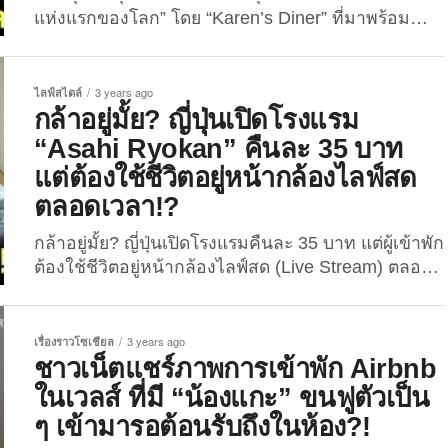
แห่งแรกของโลก” โดย “Karen’s Diner” ที่มาพร้อม
บริการครบครัน แต่คะแนนติดลบ! ถ้าเพื่อน ๆ คิดว่า
“Karen’s Diner” ร้านอาหารคนเหวี่ยง หรือถ้าเรียกแบบ
ไทย ๆ ก็คือ “ร้านอาหารมนุษย์ป้า” ที่มีจุดเด่นเรื่องการ
ไลฟ์สไตล์
3 years ago
มอบประสบการณ์การกินอาหารยอดแย่ให้กับลูกค้าทุก
กล้าอยู่มั้ย? ญี่ปุ่นเปิดโรงแรม
คนว่าเป็นการให้บริการลูกค่าที่แย่แล้ว ล่าสุดเขาได้เปิด
“Asahi Ryokan” คืนละ 35 บาท
“โรงแรมคนเหวี่ยงแห่งแรกของโลก” ซึ่งจะมอบ
แต่ต้องใช้ชีวิตอยู่หน้ากล้องไลฟ์สด
ประสบการณ์การเข้าพักค้างคืนยอดแย่ให้กับผู้เข้าพัก
ตลอดเวลา!?
ทุกคนแบบฉ่ำ ๆ ตลอด...
กล้าอยู่มั้ย? ญี่ปุ่นเปิดโรงแรมคืนละ 35 บาท แต่ผู้เข้าพัก
ต้องใช้ชีวิตอยู่หน้ากล้องไลฟ์สด (Live Stream) ตลอด
เวลา!? ประเทศญี่ปุ่น นับเป็นอีกหนึ่งประเทศที่คนไทย
นิยมเดินทางไปท่องเที่ยวบ่อย ๆ และไปได้ทุกฤดูกาล
เพราะนั่งเครื่องบินไป 6 ชั่วโมงก็ถึงแล้ว แถมยังฟรีวีซ่า
เรื่องราวโซเชียล
3 years ago
เข้าประเทศไม่เกิน 15 วัน อีกต่างหาก สำหรับใครที่ไป
ชาวเน็ตแชร์ภาพการเข้าพัก Airbnb
เช็คอินแลนด์มาร์กสำคัญในแต่ละจังหวัดของแดนปลา
ในเวลส์ ที่มี “น้องแกะ” ขนฟูตัวเป็น
ดิบจนครบแล้ว และกำลังมองหาความตื่นเต้นและความ
ๆ เข้ามารอต้อนรับถึงในห้อง?!
ท้าทายใหม่ ๆ ที่ประเทศนี้ The...