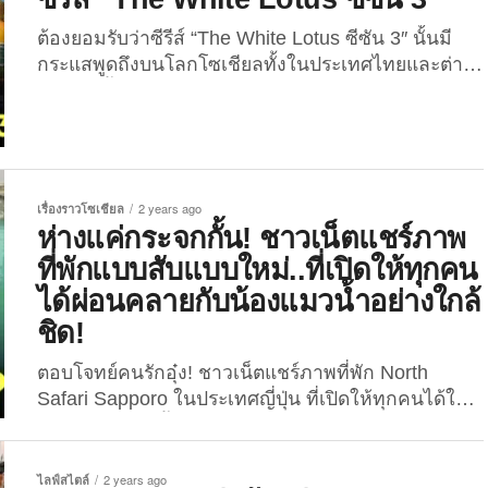
ใกล้สูญพันธุ์ มาใช้เป็น “นาฬิกาปลุก” ปลุกแขกถึงห้อง
พัก! ...
ต้องยอมรับว่าซีรีส์ “The White Lotus ซีซัน 3″ นั้นมี
กระแสพูดถึงบนโลกโซเชียลทั้งในประเทศไทยและต่าง
ประเทศตั้งแต่ยังไม่สตรีมมิ่งบนแพลตฟอร์ม “HBO
Max” ตั้งแต่กรณีคลิปซีรีส์ตัวอย่างที่เลือกใช้โทนสี
เหลืองส้มจนหลายคนตีความกันไปในเชิงลบว่าเป็นการ
เหยียดสีผิว (คนไทยผิวเหลือง) รึเปล่า? แต่หลายคนก็
มองว่าทางผู้สร้างซีรีส์เลือกใช้โทนสีประมาณนี้มา
เรื่องราวโซเชียล
2 years ago
ตั้งแต่ซีซันแรกแล้วและเมืองไทยก็เป็นเมืองร้อน จึง
ห่างแค่กระจกกั้น! ชาวเน็ตแชร์ภาพ
ไม่ใช่เรื่องผิดแปลกอะไรที่จะใช้สีโทนร้อน จนกระทั่งวัน
ที่พักแบบสับแบบใหม่..ที่เปิดให้ทุกคน
เปิดตัวซีรีส์เรื่องนี้ เพราะนักแสดงไทยที่ได้รับเชิญมา
ได้ผ่อนคลายกับน้องแมวน้ำอย่างใกล้
เล่นซีรีส์ระดับอินเตอร์นี้ ไม่ได้มีแค่นักแสดงชั้นครูอย่าง
“ครูเล็ก-ภัทราวดี มีชูธน” เท่านั้น แต่ยังได้ “ลิซ่า-ลลิษา
ชิด!
มโนบาล” หรือ “ลิซ่า BLACKPINK”​ ซูเปอร์สตาร์ระดับ
ตอบโจทย์คนรักอุ๋ง! ชาวเน็ตแชร์ภาพที่พัก North
โลกเชื้อสายไทย...
Safari Sapporo ในประเทศญี่ปุ่น ที่เปิดให้ทุกคนได้ใกล้
ชิดกับน้องแมวน้ำและเหล่าสัตว์โลกน่ารักภายในห้อง!
ชาวเน็ตญี่ปุ่นรายหนึ่งบนแพลตฟอร์ม X (ทวิตเตอร์)
ได้ออกมาแชร์ประสบการณ์การเช็คอินที่พักใน
ไลฟ์สไตล์
2 years ago