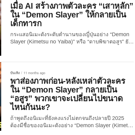
“Demon Slayer” ได้เผยแพร่คลิปวิดีโอสุดสร้างสรรค์ที่
เมื่อ AI สร้างภาพตัวละคร “เสาหลัก”
กลายเป็นไวรัลบนโซเชียล โดยในคลิปได้รวมภาพของ
ใน “Demon Slayer” ให้กลายเป็น
คู่รักหลายคู่จำลองสถานการณ์ว่า “หากแฟนหนุ่มของ
เด็กทารก
ตัวเองเจอผู้หญิงแปลกหน้าที่ไม่ใช่แฟนของตนเข้ามา
จีบ จะมีปฏิกิริยาอย่างไร?” ซึ่งรีแอคชั่นของแต่ละคนก็
กระแสอนิเมะดังระดับตำนานของญี่ปุ่นอย่าง “Demon
แสดงออกมาในรูปแบบที่แตกต่างกันไป...
Slayer (Kimetsu no Yaiba)” หรือ “ดาบพิฆาตอสูร” ยัง
คงถูกพูดถึงบนโลกโซเชียลอย่างต่อเนื่อง แม้ว่า
ภาพยนตร์แอนิเมชั่นเรื่อง “Demon Slayer: Kimetsu
no Yaiba The Movie – Infinity Castle” จะเข้าโรง
ภาพยนตร์ตั้งแต่เดือนกรกฎาคม 2025 ที่ผ่านมา แต่
บันเทิง
11 months ago
แฟน ๆ ยังคงพูดถึงอนิเมะดังเรื่องนี้อย่างต่อเนื่องบน
พาส่องภาพก่อน-หลังเหล่าตัวละคร
แพลตฟอร์มโซเชียลมีเดียต่าง...
ใน “Demon Slayer” กลายเป็น
“อสูร” พวกเขาจะเปลี่ยนไปขนาด
ไหนกันนะ?
ถ้าพูดถึงอนิเมะที่ยังคงแรงไม่ตกจนถึงปลายปี 2025
ต้องมีชื่อของอนิเมะดังอย่าง “Demon Slayer (Kimetsu
no Yaiba)” หรือ “ดาบพิฆาตอสูร” อยู่ในลิสต์ด้วยอย่าง