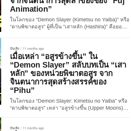
จากจินตนาการสุดล้ำของช่อง “Fuj
Animation”
ในโลกของ “Demon Slayer (Kimetsu no Yaiba)” หรือ
“ดาบพิฆาตอสูร” ผู้ที่เป็น “เสาหลัก (Hashira)” คือยอด
นักล่าอสูรที่แข็งแกร่งที่สุดในหน่วยพิฆาตอสูร แต่
จินตนาการของแฟน ๆ มักไม่หยุดเพียงแค่นั้น เมื่อล่าสุด
มีการแชร์ผลงานจากช่อง “YouTube” ชื่อว่า “Fuj
บันเทิง
11 months ago
Animation” ที่ตั้งคำถามสมมุติว่า “ถ้าเหล่าเสาหลัก
เมื่อเหล่า “อสูรข้างขึ้น” ใน
กลายเป็นหนึ่งใน 12 อสูรจันทราของราชาอสูรอย่าง “คิ
“Demon Slayer” สลับบทเป็น “เสา
บุตสึจิ มุซัน...
หลัก” ของหน่วยพิฆาตอสูร จาก
จินตนาการสุดสร้างสรรค์ของ
“Pihu”
ในโลกของ “Demon Slayer: Kimetsu no Yaiba” หรือ
“ดาบพิฆาตอสูร” เหล่า “อสูรข้างขึ้น (Upper Moons)”
คือฝั่งตรงข้ามที่น่ากลัวที่สุดของเหล่า “เสาหลัก” แห่ง
หน่วยพิฆาตอสูร ซึ่งเป็นนักดาบฝีมือสูงที่อุทิศตนเพื่อ
บันเทิง
11 months ago
กำจัดเหล่าอสูรให้สิ้นซาก แต่เพื่อน ๆ เคยคิดเล่น ๆ มั้ย