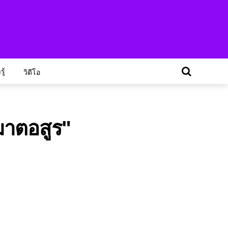
ู้
วิดีโอ
ฆาตอสูร"