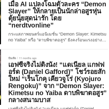
เมื่อ AI แปลงโฉมตัวละคร “Demon
ว่า… จะเกิดอะไรขึ้นหากสองฝ่ายนี้ “สลับบทบาท” กัน?
Slayer” ให้กลายเป็นนักล่าอสูรหุ่น
...
ตุ้ยนุ้ยสุดน่ารัก โดย
“nerdtvonline”
กระแสภาพยนตร์แอนิเมชั่น “Demon Slayer: Kimetsu
no Yaiba” หรือ “ดาบพิฆาตอสูร” ยังคงร้อนแรงอย่างต่อ
เนื่อง ขณะเดียวกันบรรดาชาวเน็ตก็ไม่วายสร้างคอน
เทนต์ที่เกี่ยวข้องกับการ์ตูนญี่ปุ่นระดับตำนานเรื่องนี้
ออกมาให้แฟน ๆ ได้ชื่นชมกันไม่ได้พัก ไม่ได้หลับได้
บันเทิง
11 months ago
นอนเช่นกัน ล่าสุดมีบัญชีอินสตาแกรมชื่อว่า
เอฟซีจริงไม่ติงนัง! “แดเนียล แกฟฟ
“nerdtvonline” ได้ปล่อยภาพผลงานไม่เหมือนใคร เป็น
อร์ด (Daniel Gafford)” โชว์รอยสัก
คลิปวิดีโอที่เผยให้เห็นภาพของเหล่าตัวละครจากอนิ
ใหม่ “เร็นโกคุ เคียวจูโร่ (Kyojuro
เมะสุดฮิต “Demon Slayer” ในเวอร์ชัน “หุ่นตุ้ยนุ้ย!” ที่
Rengoku)” จาก “Demon Slayer:
สร้างขึ้นโดยเทคโนโลยีปัญญาประดิษฐ์ (AI) ซึ่งสามารถ
Kimetsu no Yaiba ดาบพิฆาตอสูร”
ปรับโครงสร้างรูปลักษณ์ของตัวละครให้ออกมามีรูปร่าง
อวบอั๋น หัวกลม...
กลางสนามบาส
เอฟซีจริงไม่ติงนัง! “แดเนียล แกฟฟอร์ด (Daniel