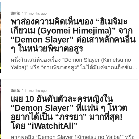
แน่นอน เพราะมีเนื้อเรื่องสุดเข้มข้น ฉากต่อสู้อลังการ
และตัวละครที่แฟน ๆ ทั้งรักทั้งเกลียดไม่ลง ล่าสุดบน
บันเทิง
11 months ago
โลกออนไลน์ก็มีไวรัลใหม่จากผู้ใช้ “Instagram” ชื่อว่า
พาส่องความคิดเห็นของ “ฮิเมจิมะ
“demonslayer.page” ที่ได้โพสต์ภาพ Before & After...
เกียวเม (Gyomei Himejima)” จาก
“Demon Slayer” ต่อเสาหลักคนอื่น
ๆ ในหน่วยพิฆาตอสูร
หนึ่งในเสน่ห์ของเรื่อง “Demon Slayer (Kimetsu no
Yaiba)” หรือ “ดาบพิฆาตอสูร” ไม่ได้มีแค่ฉากแอ็คชั่น
สุดมันส์ หรือเนื้อเรื่องเข้มข้นสะเทือนอารมณ์ แต่ยังอยู่ที่
“ความสัมพันธ์ระหว่างตัวละคร” โดยเฉพาะอย่างยิ่งใน
กลุ่ม “เสาหลัก (Hashiras)” ซึ่งเป็นยอดนักล่าอสูรของ
บันเทิง
11 months ago
หน่วยพิฆาตอสูร หากเพื่อน ๆ อ่านมังงะของการ์ตูน
เผย 10 อันดับตัวละครหญิงใน
เรื่องนี้ ในช่วงท้ายของหนังสือการ์ตูน ช่วง “ซุบซิบยุค
“Demon Slayer” ที่แฟน ๆ โหวต
ไทโช” ซึ่งจะเผยข้อมูลเสริมจากต้นฉบับมังงะ โดยใน
อยากได้เป็น “ภรรยา” มากที่สุด!
ช่วงหนึ่ง...
โดย “iWatchitAll”
หากพูดถึง “Demon Slayer (Kimetsu no Yaiba)” หรือ