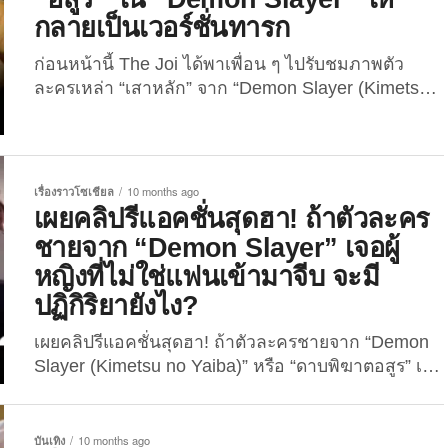
ที่มีเรื่องราวภูมิหลังน่าเศร้าที่สุดใน “Demon Slayer”
กลายเป็นเวอร์ชั่นทารก
พร้อมรายละเอียดเจาะลึกถึงสิ่งที่พวกเขาต้องเผชิญและ
แบกรับไว้ตลอดทั้งเรื่องโดยเว็บไซต์ข่าววาไรตี้บันเทิง
ก่อนหน้านี้ The Joi ได้พาเพื่อน ๆ ไปรับชมภาพตัว
ของต่างประเทศ...
ละครเหล่า “เสาหลัก” จาก “Demon Slayer (Kimetsu
no Yaiba)” หรือ “ดาบพิฆาตอสูร” ในเวอร์ชั่นทารก โดย
เทคโนโลยีปัญญาประดิษฐ์ หรือ AI กันมาแล้ว ล่าสุดฝั่ง
“อสูร” เองก็ไม่น้อยหน้า เพราะเมื่อวันที่ 3 กันยายน...
เรื่องราวโซเชียล
10 months ago
เผยคลิปรีแอคชั่นสุดฮา! ถ้าตัวละคร
ชายจาก “Demon Slayer” เจอผู้
หญิงที่ไม่ใช่แฟนเข้ามาจีบ จะมี
ปฏิกิริยายังไง?
เผยคลิปรีแอคชั่นสุดฮา! ถ้าตัวละครชายจาก “Demon
Slayer (Kimetsu no Yaiba)” หรือ “ดาบพิฆาตอสูร” เจอ
ผู้หญิงที่ไม่ใช่แฟนเข้ามาจีบ จะมีปฏิกิริยายังไง? เมื่อวัน
ที่ 13 มิถุนายน 2025 ที่ผ่านมา บัญชีอินสตาแกรมชื่อว่า
“offciall.mitsuri” ซึ่งเป็นแฟนพันธุ์แท้อนิเมะสุดฮิตอย่าง
บันเทิง
10 months ago