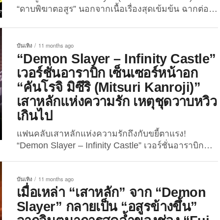
“ดาบพิฆาตอสูร” นอกจากเนื้อเรื่องสุดเข้มข้น ฉากต่อสู้
อันอลังการ และความสัมพันธ์พี่น้องอันแน่นแฟ้นแล้ว
อีกสิ่งหนึ่งที่แฟน ๆ ต่างพูดถึงกันมากคือ… เหล่าตัว
ละครหญิงที่ทั้งน่ารัก เท่ และมีเสน่ห์ในแบบของตัวเอง!
บันเทิง
11 months ago
ดังนั้นในบทความนี้ The Joi เลยจะพาเพื่อน ๆ ไปส่อง
“Demon Slayer – Infinity Castle”
10 อันดับตัวละครหญิงใน “Demon...
เวอร์ชั่นอาราบิก เซ็นเซอร์หน้าอก
“คันโรจิ มิซึริ (Mitsuri Kanroji)”
เสาหลักแห่งความรัก เหตุชุดวาบหวิว
เกินไป
แฟนคลับเสาหลักแห่งความรักถึงกับขยี้ตาแรง!
“Demon Slayer – Infinity Castle” เวอร์ชั่นอาราบิก
เซ็นเซอร์หน้าอก “คันโรจิ มิซึริ (Mitsuri Kanroji)” เหตุ
ชุดวาบหวิวเกินไป เมื่อวันที่ 19 กันยายน 2025 ที่
บันเทิง
11 months ago
ผ่านมา ผู้ใช้บัญชี “Reddit” รายหนึ่งได้ออกมาโพสต์
เมื่อเหล่า “เสาหลัก” จาก “Demon
ภาพและแชร์เรื่องราวสุดแปลกเกี่ยวกับภาพยนตร์แอนิ
Slayer” กลายเป็น “อสูรข้างขึ้น”
เมชั่นชื่อดัง “Demon Slayer: Infinity...