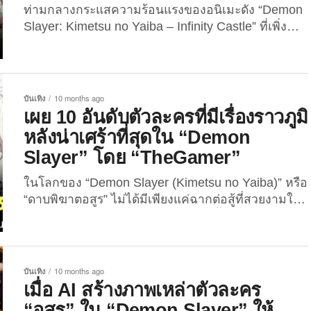
ท่ามกลางกระแสความร้อนแรงของอนิเมะดัง “Demon
Slayer: Kimetsu no Yaiba – Infinity Castle” ที่เพิ่ง
ออกฉายในโรงภาพยนตร์ไปเมื่อเดือนที่แล้ว และสร้าง
ปรากฏการณ์ใหม่ในวงการภาพยนตร์แอนิเมชั่นด้วย
รายได้ทะลุ 20,535 ล้านบาททั่วโลก กลายเป็น “อนิเมะ
ทำเงินสูงสุดตลอดกาล” และความหลงใหลในเรื่องราว
บันเทิง
10 months ago
ของเหล่านักล่าอสูรยังคงส่งแรงบันดาลใจไปสู่วงการ
เผย 10 อันดับตัวละครที่มีเรื่องราวภูมิ
ต่าง ๆ อย่างต่อเนื่อง รวมถึง “วงการจัดดอกไม้” ล่าสุดมี
หลังน่าเศร้าที่สุดใน “Demon
นักจัดดอกไม้ชาวเกาหลีใต้ ผู้เป็นเจ้าของบัญชีอินสตา
Slayer” โดย “TheGamer”
แกรมชื่อว่า “dasoni.flower” ได้ออกมาจัดช่อดอกไม้
แบบใหม่แบบสับโดยได้แรงบันดาลใจมาจากตัวละครใน
ในโลกของ “Demon Slayer (Kimetsu no Yaiba)” หรือ
“Demon Slayer”...
“ดาบพิฆาตอสูร” ไม่ได้มีเพียงแค่ฉากต่อสู้ที่สวยงามใน
ภาพยนตร์แอนิเมชั่นอันยอดเยี่ยมเท่านั้น แต่สิ่งที่ทำให้
การ์ตูนญี่ปุ่นเรื่องนี้อยู่ในใจผู้ชมทั่วโลก คือ “เรื่องราว
เบื้องลึกเบื้องหลังของตัวละครที่เต็มไปด้วยความเศร้า
ความสูญเสีย และความเจ็บปวด” ซึ่งถ่ายทอดออกมาได้
บันเทิง
10 months ago
อย่างลึกซึ้งและกินใจจนยากจะลืม ดังนั้นในบทความนี้
เมื่อ AI สร้างภาพเหล่าตัวละคร
The Joi เลยจะพาเพื่อน ๆ ไปรู้จักกับ 10 อันดับตัวละคร
“อสูร” ใน “Demon Slayer” ให้