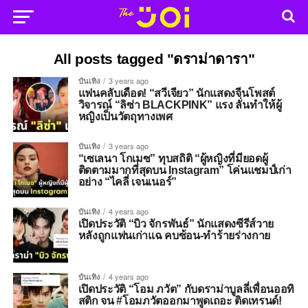
All posts tagged "ดราม่าดารา"
บันเทิง
3 years ago
แฟนคลับเดือด! “สวีเจียว” นักแสดงจีนโพสต์
วิจารณ์ “ลิซ่า BLACKPINK” แรง ลั่นทำให้ผู้
หญิงเป็นวัตถุทางเพศ
บันเทิง
3 years ago
“เซเลนา โกเมซ” ทุบสถิติ “ผู้หญิงที่มียอดผู้
ติดตามมากที่สุดบน Instagram” โค่นแชมป์เก่า
อย่าง “ไคลี่ เจนเนอร์”
บันเทิง
4 years ago
เปิดประวัติ “บิว จักรพันธ์” นักแสดงซีรีส์วาย
หลังถูกแฟนเก่าแฉ คบซ้อน-ทำร้ายร่างกาย
บันเทิง
4 years ago
เปิดประวัติ “โอม ภวัต” กับดราม่าบูลลี่เพื่อนออทิ
สติก จน #โอมภวัตออกมาพูดเถอะ ติดเทรนด์!