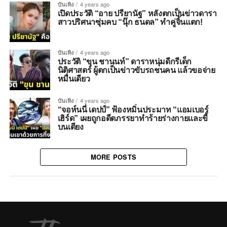
บันเทิง
4 years ago
เปิดประวัติ “อาย ปรียานัฐ” หลังตกเป็นข่าวดารา
สาวปริศนาซุ่มคบ “นุ๊ก ธนดล” ทำคู่จิ้นแตก!
บันเทิง
4 years ago
ประวัติ “ขุน ชานนท์” ดาราหนุ่มดีกรีเด็ก
นิติศาสตร์ ผู้ตกเป็นข่าวขับรถชนคน แล้วขอจ่าย
หมื่นเดียว
บันเทิง
4 years ago
“จอห์นนี่ เดปป์” ฟ้องหมิ่นประมาท “แอมเบอร์
เฮิร์ด” เผยถูกอดีตภรรยาทำร้ายร่างกายและขี้
บนเตียง
MORE POSTS