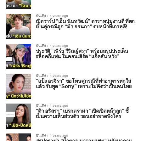
บันเทิง
4 years ago
เปิดวาร์ป “เอ็ม นันทวัฒน์” ดาราหนุ่มงานดี ที่ตก
เป็นคู่กรณีถูก “ม้า อรนภา” ตบหน้าที่เกาหลี!
บันเทิง
4 years ago
ประวัติ “เพิร์ธ วีริณฐ์ศรา” พร้อมสรุปประเด็น
#ล็อคกี้แฟน ในคอนเสิร์ต “แจ็คสัน หวัง”
บันเทิง
4 years ago
“แป้ง อรจิรา” ขอโทษคู่กรณีที่ทำอาหารหกใส่
แล้ว รับพูด “Sorry” เพราะไม่คิดว่าเป็นคนไทย
บันเทิง
4 years ago
“ดิว อริสรา” เบรกดราม่า “เปิด/ปิดหน้าลูก” ชี้
เป็นความเห็นส่วนตัว วอนอย่าพาดพิงใคร
บันเทิง
4 years ago
สรุปดราม่า “น้ำตาล-มาดามแพม” หลังมาดาม