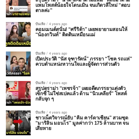
แพมโพสต์น้อยใจโดนเมิน จนเกิดวลีใหม่ “ตอบ
ตาลค่ะ”
บันเทิง
4 years ago
คอมเมนต์สนั่น! “ศรีริต้า” เผยพยายามสอนให้
“น้องกวินท์” ติดดินเหมือนแม่
บันเทิง
4 years ago
เปิดประวัติ “นัส จุฑารัตน์” ภรรยา “โชค รถแห่”
ควบตำแหน่งหวานใจและผู้จัดการส่วนตัว
บันเทิง
4 years ago
สรุปดราม่า “เพชรจ้า” เผยอดีตภรรยาแต่งตัว
เซ็กซี่ ไม่ใช่สเปคแล้ว ด้าน “นิวเคลียร์” โพสต์
กลับจุก ๆ
บันเทิง
4 years ago
ชาวเน็ตวิจารณ์ยับ “คิม คาร์ดาเชียน” สวมชุด
“มาริลิน มอนโร” มูลค่ากว่า 175 ล้านบาท จน
เสียหาย