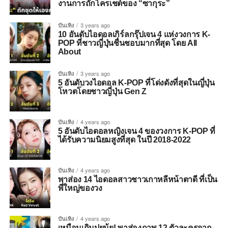
งานการถักโครเชต์ของ “ซากุระ”
บันเทิง
3 years ago
10 อันดับไอดอลเกิร์ลกรุ๊ปเจน 4 แห่งวงการ K-
POP ที่ชาวญี่ปุ่นชื่นชอบมากที่สุด โดย All
About
บันเทิง
3 years ago
5 อันดับวงไอดอล K-POP ที่โด่งดังที่สุดในญี่ปุ่น
โหวตโดยชาวญี่ปุ่น Gen Z
บันเทิง
4 years ago
5 อันดับไอดอลหญิงเจน 4 ของวงการ K-POP ที่
ได้รับความนิยมสูงที่สุด ในปี 2018-2022
บันเทิง
4 years ago
พาส่อง 14 ไอดอลสาวชาวเกาหลีหน้าตาดี ที่เป็น
พี่ใหญ่ของวง
บันเทิง
4 years ago
เหมือนเกินปุยมุ้ย! พาส่องภาพ 12 ตัวละครจาก