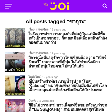
All posts tagged "ซากุระ"
เรื่องราวโซเชียล
2 years ago
ไวรัลภาพถ่ายกวางสองตัวที่ต่อสู้กัน แต่ดันมีพื้น
หลังเป็นดอกซากุระ ก็เลยเหมือนเพื่อนสนิทกำลัง
กอดกันมากกว่า!
เรื่องราวโซเชียล
2 years ago
วิจารณ์สนั่น! คู่รักชาวไทยเขียนข้อความ “เบียร์
รักเมวี่” บนสะพานที่ญี่ปุ่น ไม่ได้ทำครั้งเดียว
ล่าสุดมีหนุ่มไทยตามไปลบให้แล้ว!
ไลฟ์สไตล์
2 years ago
ญี่ปุ่นสร้างฝาท่อระบายน้ำรูป “คาโบสุ
(Kabosu)” หมาชิบะที่กลายเป็นมีมดังไปทั่วโลก
เพื่อขอบคุณน้องที่สร้างชื่อเสียงให้กับประเทศ
บันเทิง
2 years ago
ฝีมือไม่ธรรมดา! ชาวเน็ตแห่ชื่นชมหลังพบว่าชุด
ที่ “LE SSERAFIM” สวมบนสเตจล่าสุดเป็นผล