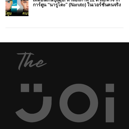
การ์ตูน “นารูโตะ” (Naruto) ในเวอร์ชั่นคนจริง