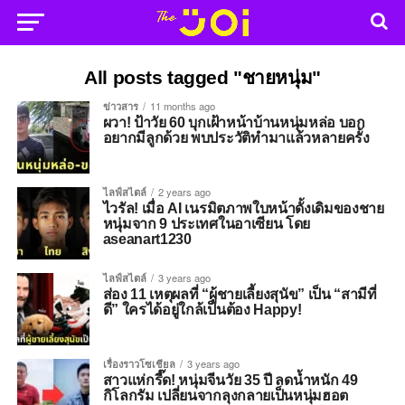
All posts tagged "ชายหนุ่ม"
ข่าวสาร
11 months ago
ผวา! ป้าวัย 60 บุกเฝ้าหน้าบ้านหนุ่มหล่อ บอก
อยากมีลูกด้วย พบประวัติทำมาแล้วหลายครั้ง
ไลฟ์สไตล์
2 years ago
ไวรัล! เมื่อ AI เนรมิตภาพใบหน้าดั้งเดิมของชาย
หนุ่มจาก 9 ประเทศในอาเซียน โดย
aseanart1230
ไลฟ์สไตล์
3 years ago
ส่อง 11 เหตุผลที่ “ผู้ชายเลี้ยงสุนัข” เป็น “สามีที่
ดี” ใครได้อยู่ใกล้เป็นต้อง Happy!
เรื่องราวโซเชียล
3 years ago
สาวแห่กรี๊ด! หนุ่มจีนวัย 35 ปี ลดน้ำหนัก 49
กิโลกรัม เปลี่ยนจากลุงกลายเป็นหนุ่มฮอต