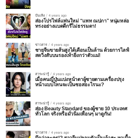
บันเทิง
4 years ago
ส่องโปรไฟล์แฟนใหม่ “แพท ณปภา” หนุ่มหล่อ
ทรงอย่างแบดดีกรีไม่ธรรมดา!
ข่าวสาร
4 years ago
ชายจีนขายส้นสูงได้เดือนเป็นล้าน ด้วยการไลฟ์
สดวิ่งสับบนรองเท้ายิ่งกว่าตัวแม่!
สาระน่ารู้
4 years ago
เมื่อคนญี่ปุ่นแบ่งหน้าตาผู้ชายตามเครื่องปรุง
หน้าแบบไหนจะเป็นซอสอะไรนะ?
สาระน่ารู้
4 years ago
ส่อง Beauty Standard ของผู้ชาย 10 ประเทศ
ทั่วโลก จริงหรือมั่วนิ่มเพื่อนๆ มาดูกัน!
ข่าวสาร
4 years ago
นึกว่าละคร!? สาวจีนปลอมตัวเป็นเจ้าฮะ หาเนื้อ