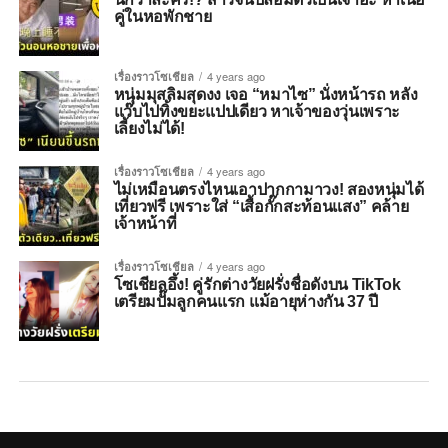
คู่ในหอพักชาย
เรื่องราวโซเชียล
4 years ago
หนุ่มมุสลิมสุดงง เจอ “หมาไซ” นั่งหน้ารถ หลัง
แว๊บไปทิ้งขยะแปปเดียว หาเจ้าของวุ่นเพราะ
เลี้ยงไม่ได้!
เรื่องราวโซเชียล
4 years ago
ไม่เหมือนตรงไหนเอาปากกามาวง! สองหนุ่มได้
เที่ยวฟรี เพราะใส่ “เสื้อกั๊กสะท้อนแสง” คล้าย
เจ้าหน้าที่
เรื่องราวโซเชียล
4 years ago
โซเชียลอึ้ง! คู่รักต่างวัยฝรั่งชื่อดังบน TikTok
เตรียมปั๊มลูกคนแรก แม้อายุห่างกัน 37 ปี