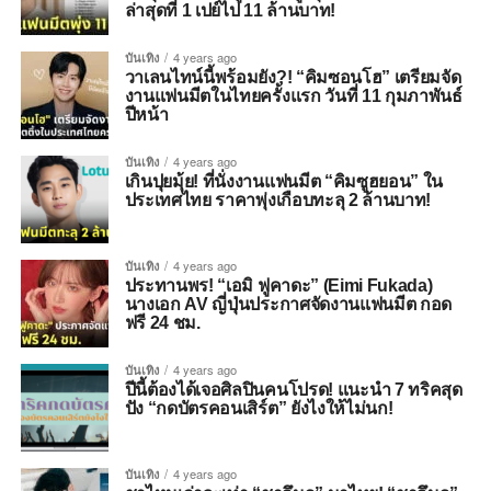
ล่าสุดที่ 1 เปย์ไป 11 ล้านบาท!
บันเทิง
4 years ago
วาเลนไทน์นี้พร้อมยัง?! “คิมซอนโฮ” เตรียมจัด
งานแฟนมีตในไทยครั้งแรก วันที่ 11 กุมภาพันธ์
ปีหน้า
บันเทิง
4 years ago
เกินปุยมุ้ย! ที่นั่งงานแฟนมีต “คิมซูฮยอน” ใน
ประเทศไทย ราคาพุ่งเกือบทะลุ 2 ล้านบาท!
บันเทิง
4 years ago
ประทานพร! “เอมิ ฟูคาดะ” (Eimi Fukada)
นางเอก AV ญี่ปุ่นประกาศจัดงานแฟนมีต กอด
ฟรี 24 ชม.
บันเทิง
4 years ago
ปีนี้ต้องได้เจอศิลปินคนโปรด! แนะนำ 7 ทริคสุด
ปัง “กดบัตรคอนเสิร์ต” ยังไงให้ไม่นก!
บันเทิง
4 years ago