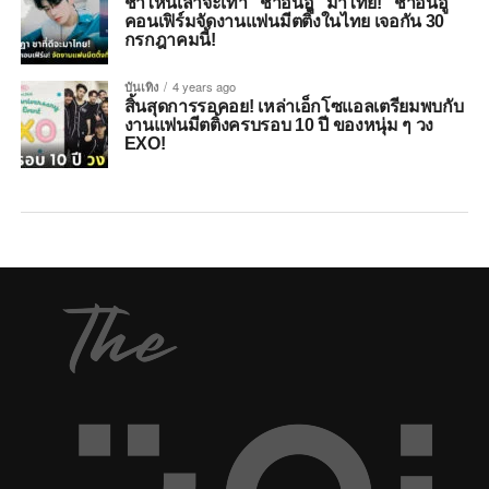
ชาไหนเล่าจะเท่า “ชาอึนอู” มาไทย! “ชาอึนอู”
คอนเฟิร์มจัดงานแฟนมีตติ้งในไทย เจอกัน 30
กรกฎาคมนี้!
บันเทิง
4 years ago
สิ้นสุดการรอคอย! เหล่าเอ็กโซแอลเตรียมพบกับ
งานแฟนมีตติ้งครบรอบ 10 ปี ของหนุ่ม ๆ วง
EXO!