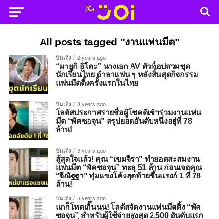
All posts tagged "งานแฟนมีต"
บันเทิง
2 years ago
“มายูกิ อิโตะ” นางเอก AV ตัวท็อปสวมชุด
นักเรียนไทย อำลาแฟน ๆ หลังสิ้นสุดกิจกรรม
แฟนมีตติ้งครั้งแรกในไทย
บันเทิง
3 years ago
โลตัสประกาศรายชื่อผู้โชคดีเข้าร่วมงานแฟน
มีต “พัคซอจุน” สรุปยอดอันดับหนึ่งอยู่ที่ 78
ล้าน!
บันเทิง
3 years ago
สู้สุดใจแล้ว! คุณ “เขมจิรา” ทำยอดสะสมงาน
แฟนมีต “พัคซอจุน” ทะลุ 51 ล้าน ก่อนเจอคุณ
“จีณัฐฐา” ทุ่มแซงโค้งสุดท้ายขึ้นแรงก์ 1 ที่ 78
ล้าน!
บันเทิง
3 years ago
แกก็โหดเกิ๊นนน! โลตัสจัดงานแฟนมีตติ้ง “พัค
ซอจุน” สำหรับผู้ใช้จ่ายสูงสุด 2,500 อันดับแรก