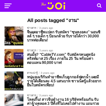
All posts tagged "งาน"
ข่าวสาร
3 years ago
จีนผุดอาชีพแปลก รับสมัคร “ซุนหงอคง” นอนชิ
ลล์ ๆ รอเด็ก ๆ ป้อนกล้วย รับรายได้กว่า 30,000
บาทต่อเดือน!
ข่าวสาร
3 years ago
สนมั้ย? “CableTV.com” รับสมัครคนดูหนัง
คริสต์มาส 25 เรื่อง ภายใน 25 วัน พร้อมค่า
ตอบแทน 90,000 บาท!
สาระน่ารู้
3 years ago
หนุ่มอเมริกันทำอาชีพเก็บลูกกอล์ฟตกน้ำ เผยมี
รายได้เดือนละ 4.5 แสนบาท ชาวเน็ตรู้แล้วอยาก
ยื่นใบสมัครเพียบ!
ข่าวสาร
3 years ago
โหดเกิ๊น! สาวจีนทำงาน 16 บริษัทพร้อมกัน รับ
ค่าจ้างตลอด 3 ปีทั้งที่ไม่เคยไปทำงาน แถมรวย