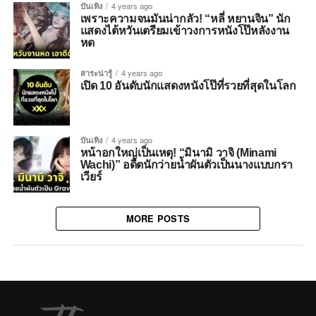
บันเทิง
4 years ago
เพราะความจนมันน่ากลัว! “หลี่ หยานจิน” นัก
แสดงไต้หวันเตรียมเข้าวงการหนังโป๊หลังงาน
หด
สาระน่ารู้
4 years ago
เปิด 10 อันดับนักแสดงหนังโป๊ที่รวยที่สุดในโลก
บันเทิง
4 years ago
หน้าอกใหญ่เป็นเหตุ! “มินามิ วาจิ (Minami
Wachi)” อดีตนักว่ายน้ำผันตัวเป็นนางแบบกรา
เวียร์
MORE POSTS