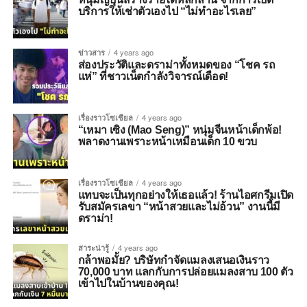
บริการให้เช่าตัวเองไป “ไม่ทำอะไรเลย”
ข่าวสาร
4 years ago
ส่องประวัติและดราม่าทั้งหมดของ “โชค รถ
แห่” ที่ชาวเน็ตกำลังวิจารณ์เดือด!
เรื่องราวโซเชียล
4 years ago
“เหมา เซิง (Mao Seng)” หนุ่มจีนหน้าเด็กพ้อ!
พลาดงานเพราะหน้าเหมือนเด็ก 10 ขวบ
เรื่องราวโซเชียล
4 years ago
แทบจะเป็นทุกอย่างให้เธอแล้ว! ร้านไอศกรีมเปิด
รับสมัครเลขา “หน้าสวยและไม่อ้วน” งานนี้มี
ดราม่า!
สาระน่ารู้
4 years ago
กล้าพอมั้ย? บริษัทกำจัดแมลงเสนอเงินราว
70,000 บาท แลกกับการปล่อยแมลงสาบ 100 ตัว
เข้าไปในบ้านของคุณ!