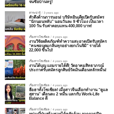
จนซื้อบ้านหรู!
สาระน่ารู้
3 years ago
ตัวตึงด้านการนอน! บริษัทอินเดียเปิดรับสมัคร
“นักนอนหลับ” นอนวันละ 9 ชั่วโมง เป็นเวลา
100 วัน รับค่าตอบแทน 400,000 บาท!
เรื่องราวโซเชียล
4 years ago
งานวิจัยผลิตภัณฑ์ทำความสะอาดเปิดรับสมัคร
“คนชอบดมกลิ่นทุกอย่างยกเว้นจิมิ” รายได้
22,000 ขึ้นไป!
เรื่องราวโซเชียล
4 years ago
งานได้บุญ แถมรายได้ดี! วัดอาคมสิทธาภรณ์
ประกาศรับสมัครลูกศิษย์วัดเงินเดือนหลักหมื่น!
เรื่องราวโซเชียล
4 years ago
ฮือฮาทั้งโซเชียล! เมื่อสาวจีนเลือกทำงาน “ดูแล
สุสาน” เดือนละ 2 หมื่น แลกกับ Work-Life
Balance ดี
เรื่องราวโซเชียล
4 years ago
หนุ่มญี่ปุ่นสร้างรายได้หลักล้าน จากการเปิด