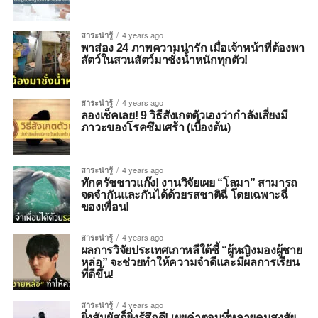
สาระน่ารู้
4 years ago
พาส่อง 24 ภาพความน่ารัก เมื่อเจ้าหน้าที่ต้องพา
สัตว์ในสวนสัตว์มาชั่งน้ำหนักทุกตัว!
สาระน่ารู้
4 years ago
ลองเช็คเลย! 9 วิธีสังเกตตัวเองว่ากำลังเสี่ยงมี
ภาวะของโรคซึมเศร้า (เบื้องต้น)
สาระน่ารู้
4 years ago
ทักครัชชาวแก๊ง! งานวิจัยเผย “โลมา” สามารถ
จดจำกันและกันได้ด้วยรสชาติฉี่ โดยเฉพาะฉี่
ของเพื่อน!
สาระน่ารู้
4 years ago
ผลการวิจัยประเทศเกาหลีใต้ชี้ “ผู้หญิงมองผู้ชาย
หล่อ” จะช่วยทำให้ความจำดีและมีผลการเรียน
ที่ดีขึ้น!
สาระน่ารู้
4 years ago
ยิ่งสัมผัสก็ยิ่งรู้สึกดี! เผยคำตอบที่หลายคนสงสัย