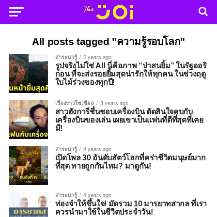
All posts tagged "ความรู้รอบโลก"
สาระน่ารู้
2 years ago
รูปจริงไม่ใช่ AI! นี่คือภาพ “ป่าสนยิ้ม” ในรัฐออริ
กอน ที่จะส่งรอยยิ้มสุดน่ารักให้ทุกคน ในช่วงฤดู
ใบไม้ร่วงของทุกปี!
เรื่องราวโซเชียล
3 years ago
สาวฮังการีชื่นชอบเครื่องบิน ตัดสินใจคบกับ
เครื่องบินของเล่น เผยเขาเป็นแฟนที่ดีที่สุดที่เคย
มี!
สาระน่ารู้
4 years ago
เปิดโพล 30 อันดับสัตว์โลกที่คร่าชีวิตมนุษย์มาก
ที่สุด ทายถูกกันไหม? มาดูกัน!
สาระน่ารู้
4 years ago
ท่องจำให้ขึ้นใจ! มัดรวม 10 มารยาทสากล ที่เรา
ควรนำมาใช้ในชีวิตประจำวัน!