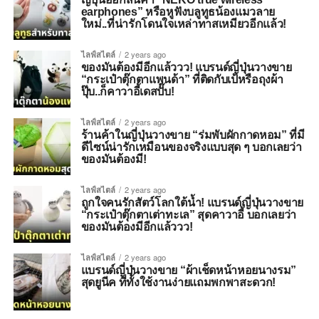
earphones” หรือหูฟังบลูทูธน้องแมวลาย
ใหม่..ที่น่ารักโดนใจเหล่าทาสเหมียวอีกแล้ว!
ไลฟ์สไตล์
2 years ago
ของมันต้องมีอีกแล้ววว! แบรนด์ญี่ปุ่นวางขาย
“กระเป๋าตุ๊กตาแพนด้า” ที่ติดกับเป้หรือถุงผ้า
ปุ๊บ..ก็คาวาอี้เดสปั๊บ!
ไลฟ์สไตล์
2 years ago
ร้านค้าในญี่ปุ่นวางขาย “ร่มพับผักกาดหอม” ที่มี
ดีไซน์น่ารักเหมือนของจริงแบบสุด ๆ บอกเลยว่า
ของมันต้องมี!
ไลฟ์สไตล์
2 years ago
ถูกใจคนรักสัตว์โลกใต้น้ำ! แบรนด์ญี่ปุ่นวางขาย
“กระเป๋าตุ๊กตาเต่าทะเล” สุดคาวาอี้ บอกเลยว่า
ของมันต้องมีอีกแล้ววว!
ไลฟ์สไตล์
2 years ago
แบรนด์ญี่ปุ่นวางขาย “ผ้าเช็ดหน้าหอยนางรม”
สุดยูนีค ที่ทั้งใช้งานง่ายแถมพกพาสะดวก!