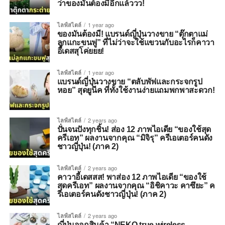
ว่าของมันต้องมีอีกแล้ววว!
ไลฟ์สไตล์
1 year ago
ของมันต้องมี! แบรนด์ญี่ปุ่นวางขาย “ตุ๊กตาแม่
ลูกแกะขนฟู” ที่ไม่ว่าจะใช้แขวนกับอะไรก็คาวา
อี้เดสสุโค่ยยย!
ไลฟ์สไตล์
1 year ago
แบรนด์ญี่ปุ่นวางขาย “ตลับพัฟและกระจกรูป
หอย” สุดยูนีค ที่ทั้งใช้งานง่ายแถมพกพาสะดวก!
ไลฟ์สไตล์
2 years ago
ปั่นจนปังทุกชิ้น! ส่อง 12 ภาพไอเดีย “ของใช้สุด
ครีเอท” ผลงานจากคุณ “มิจิรุ” ครีเอเตอร์คนดัง
ชาวญี่ปุ่น! (ภาค 2)
ไลฟ์สไตล์
2 years ago
คาวาอี้เดสสส! พาส่อง 12 ภาพไอเดีย “ของใช้
สุดครีเอท” ผลงานจากคุณ “อิชิคาวะ คาซึยะ” ค
รีเอเตอร์คนดังชาวญี่ปุ่น! (ภาค 2)
ไลฟ์สไตล์
2 years ago
ญี่ปุ่นออกสินค้า “NEKO true wireless