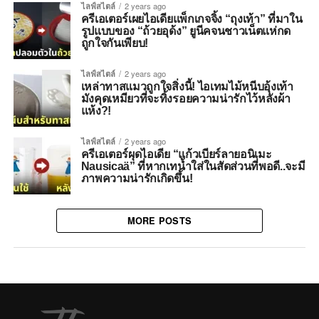
ไลฟ์สไตล์
2 years ago
ครีเอเตอร์เผยไอเดียแพ็กเกจจิ้ง “ถุงเท้า” ที่มาใน
รูปแบบของ “ถ้วยอุด้ง” ยูนีคจนชาวเน็ตแห่กด
ถูกใจกันเพียบ!
ไลฟ์สไตล์
2 years ago
เหล่าทาสแมวถูกใจสิ่งนี้! ไอเทมไม้หนีบอุ้งเท้า
มังคุดเหมียวที่จะทิ้งรอยความน่ารักไว้หลังผ้า
แห้ง?!
ไลฟ์สไตล์
2 years ago
ครีเอเตอร์ผุดไอเดีย “แก้วเบียร์ลายอนิเมะ
Nausicaä” ที่หากเทน้ำใส่ในสัดส่วนที่พอดี..จะมี
ภาพความน่ารักเกิดขึ้น!
MORE POSTS