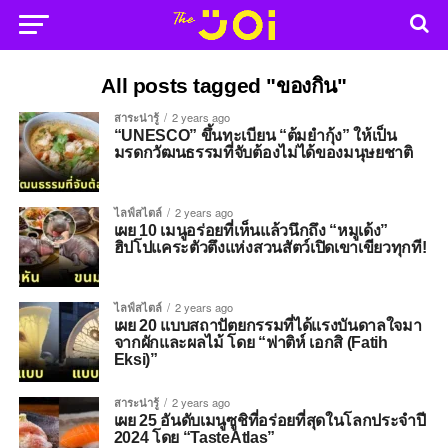
All posts tagged "ของกิน"
สาระน่ารู้
2 years ago
“UNESCO” ขึ้นทะเบียน “ต้มยำกุ้ง” ให้เป็น
มรดกวัฒนธรรมที่จับต้องไม่ได้ของมนุษยชาติ
ไลฟ์สไตล์
2 years ago
เผย 10 เมนูอร่อยที่เห็นแล้วนึกถึง “หมูเด้ง”
ฮิปโปแคระตัวตึงแห่งสวนสัตว์เปิดเขาเขียวทุกที!
ไลฟ์สไตล์
2 years ago
เผย 20 แบบสถาปัตยกรรมที่ได้แรงบันดาลใจมา
จากผักและผลไม้ โดย “ฟาติห์ เอกสิ (Fatih
Eksi)”
สาระน่ารู้
2 years ago
เผย 25 อันดับเมนูซูชิที่อร่อยที่สุดในโลกประจำปี
2024 โดย “TasteAtlas”