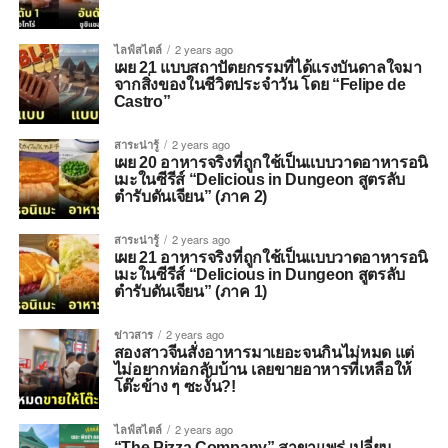
ไลฟ์สไตล์
2 years ago
เผย 21 แบบสถาปัตยกรรมที่ได้แรงบันดาลใจมา
จากสิ่งของในชีวิตประจำวัน โดย “Felipe de
Castro”
สาระน่ารู้
2 years ago
เผย 20 อาหารจริงที่ถูกใช้เป็นแบบวาดอาหารอนิ
เมะในซีรีส์ “Delicious in Dungeon สูตรลับ
ตำรับดันเจียน” (ภาค 2)
สาระน่ารู้
2 years ago
เผย 21 อาหารจริงที่ถูกใช้เป็นแบบวาดอาหารอนิ
เมะในซีรีส์ “Delicious in Dungeon สูตรลับ
ตำรับดันเจียน” (ภาค 1)
ข่าวสาร
2 years ago
สองสาวจีนสั่งอาหารมาเยอะจนกินไม่หมด แต่
ไม่อยากห่อกลับบ้าน เลยขายอาหารที่เหลือให้
โต๊ะข้าง ๆ ซะงั้น?!
ไลฟ์สไตล์
2 years ago
“The Pizza Company” สาขาแพร่ เปลี่ยน