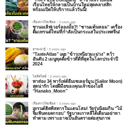
เรือนไทยให้กลายเป็นบ้านใหม่สุดคลาสสิก
พร้อมเปิดให้บริการแล้ววันนี้!
เรื่องราวโซเชียล
2 years ago
ชานมเลิฟเวอร์ลองมั้ย?! “ชานมต้นหอม” เครื่อง
ดื่มเทรนด์ใหม่ที่กำลังเป็นกระแสในประเทศจีน!
สาระน่ารู้
2 years ago
“TasteAtlas” เผย “ข้าวเหนียวมะม่วง” คว้า
อันดับ 2 เมนูพุดดิ้งข้าวที่ดีที่สุดในโลกประจำปี
2024
ไลฟ์สไตล์
2 years ago
พาส่อง 34 พาร์เฟต์ธีมเซเลอร์มูน (Sailor Moon)
สุดน่ารัก โดยฝีมือของคุณเจ้าของไอจี
“Hanako_Moon”
เรื่องราวโซเชียล
3 years ago
เทรนด์ฮิตพิสดารในแดนโสม! วัยรุ่นนิยมกิน “ไม้
จิ้มฟันทอดกรอบ” รัฐบาลเกาหลีใต้เตือนอย่าหา
ทำตาม เพราะอาจเป็นอันตรายต่อสุขภาพ