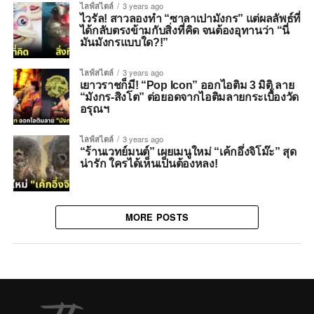
ไลฟ์สไตล์
3 years ago
ไวรัล! สาวลองทำ “ซาลาเปามังกร” แต่ผลลัพธ์ที่
ได้กลับตรงข้ามกับสิ่งที่คิด จนต้องอุทานว่า “นี่
มันมังกรแบบใด?!”
ไลฟ์สไตล์
3 years ago
เยาวราชก็มี! “Pop Icon” ออกไอติม 3 มิติ ลาย
“มังกร-สิงโต” ต่อยอดจากไอติมลายกระเบื้องวัด
อรุณฯ
ไลฟ์สไตล์
3 years ago
“ร้านเวทย์มนต์” เผยเมนูใหม่ “เค้กอึ่งจิโม๊ะ” สุด
น่ารัก ใครได้เห็นเป็นต้องหลง!
MORE POSTS