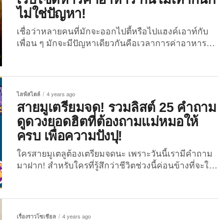
ช่วยเสริมดวงการเงิน ความรัก และความสำเร็จ จาก
ไม่ใช่ปัญหา!
เหล่า Creator คนเก่ง...
เชื่อว่าหลายคนที่มักจะออกไปตี้หรือไปแฮงค์เอาท์กับ
เพื่อน ๆ มักจะมีปัญหาเดียวกันคือเวลาการค่าอาหาร
หรือค่าเหล้าเนี่ย มันมักจะหารยาก หารลำบาก โดย
เฉพาะเวลาที่กินไม่เหมือนกัน คนนี้กินอีกอย่าง คนนี้กิน
อีกอย่าง เวลาหารกันก็อาจจะเกิดความหมางใจ ฉันไม่
ได้กินอันนี้ ทำไมต้องหารด้วยล่ะ?! แต่ปัญหาดัง
ไลฟ์สไตล์
4 years ago
กล่าวนี้จะหมดไป เพราะวันนี้ The Joi จะพาเพื่อน ๆ มา
สายมูเตรียมจด! รวมลิสต์ 25 คำถาม
แนะนำ 4 แอปพลิเคชัน/เว็บไซต์หารค่าอาหารหรือค่า
ดูดวงยอดฮิตที่ต้องถามแม่หมอให้
เหล้า ที่บอกเลยว่าสายตี้ต้องมีไว้! 1. Jabont...
ครบ เพื่อความปังปุ!
ใครสายมูเตลูต้องเตรียมจดนะ เพราะวันนี้เรามีคำถาม
มาฝาก! สำหรับใครที่รู้สึกว่าชีวิตช่วงนี้ค่อนข้างที่จะใจ
บางอย่างกับหมูสไลด์ในชาบู ฟีลแบบว่าต้องการหาที่พึ่ง
ทางใจให้กับตัวเองอย่างการ “ดูดวง” กับแม่หมออะไร
แบบนี้ ซึ่งยุคนี้การหาพิกัดแม่หมอแม่น ๆ นั้น ไม่ใช่เรื่อง
อยากอีกต่อไป เพราะมีรีวิวในโซเชียลเยอะมาก ทั้งดูด
เรื่องราวโซเชียล
4 years ago