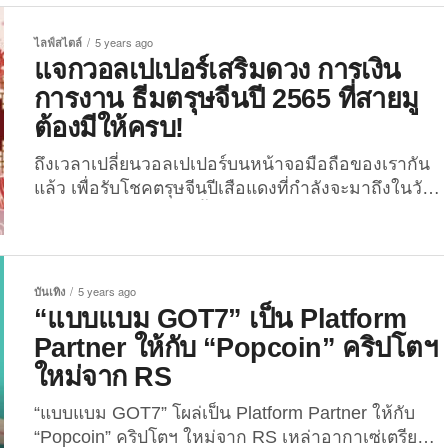
ทำให้ทุกคนสามารถค้นหาหมอดูได้ทุกรูปแบบและใน
ทุกที่ได้อย่างง่ายได้ แต่ใครกันที่มีญาณทิพย์หยั่งเห็น
ไลฟ์สไตล์
5 years ago
อนาคตได้อย่างแม่นยำได้ทุกเรื่อง? สำหรับวันนี้ The
แจกวอลเปเปอร์เสริมดวง การเงิน
Joi จะพาทุกคนไปรู้จัก “8 หมอดูไพ่ยิปซีสุดแม่น ที่
การงาน ธีมตรุษจีนปี 2565 ที่สายมู
ปรึกษาชีวิต การงาน การเงิน และความรักก็ปังปุริเย่!” ที่
ต้องมีให้ครบ!
การันตีโดยชาวเน็ตสายมู ...
ถึงเวลาเปลี่ยนวอลเปเปอร์บนหน้าจอมือถือของเรากัน
แล้ว เพื่อรับโชคตรุษจีนปีเสือแดงที่กำลังจะมาถึงในวัน
ที่ 1 กุมภาพันธ์ 2565 นี้ The Joi เลยได้รวบรวบภาพ
วอลเปเปอร์เสริมดวง ไม่ว่าจะด้านการเงิน การงาน
ความรัก ไปจนถึงสุขภาพ ในธีมตรุษจีนมาฝากทุกคน
เสริมดวงด้านการเงิน วอลเปเปอร์เสริมดวงด้านการ
บันเทิง
5 years ago
เงินที่ The Joi ขอนำเสนอ คือ วอลเปเปอร์รูป “เทพเจ้า
“แบบแบม GOT7” เป็น Platform
ไฉ่ซิงเอี๊ย”...
Partner ให้กับ “Popcoin” คริปโตฯ
ใหม่จาก RS
“แบบแบม GOT7” โผล่เป็น Platform Partner ให้กับ
“Popcoin” คริปโตฯ ใหม่จาก RS เหล่าอากาเซ่เตรียม