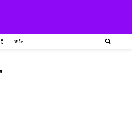
ู้
วิดีโอ
"