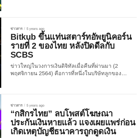
เปย์หนักมากแล้วรึยัง? หลังจากมีข่าวลือออกมา
หนาหูตั้งแต่ต้นสัปดาห์ที่ผ่านมา ว่าคนดังที่จะมาเป็น
Platform Partner (พรีเซนเตอร์) ให้กับเหรียญดิจิทัลโท
เคนชื่อว่า “Popcoin” ของ “RS Group” ร่วมกับ “บริษัท
ข่าวสาร
5 years ago
โฟร์ท...
Bitkub ขึ้นแท่นสตาร์ทอัพยูนิคอร์น
รายที่ 2 ของไทย หลังปิดดีลกับ
SCBS
ข่าวใหญ่ในวงการเงินดิจิทัลเมื่อคืนที่ผ่านมา (2
พฤศจิกายน 2564) คือการที่หนึ่งในบริษัทลูกของ
ธนาคารยักษ์ใหญ่แบรนด์สีม่วงของไทยปิดดีลซื้อหุ้น
ธุรกิจสตาร์ทอัพ “Bitkub” เป็นสัดส่วน 51 เปอร์เซ็นต์ ส่ง
ผลให้สตาร์ทอัพเกี่ยวกับเงินดิจิทัลน้องใหม่ไฟแรงขึ้น
แท่นเป็น “สตาร์ทอัพยูนิคอร์น” รายที่ 2 อย่างเป็น
ข่าวสาร
5 years ago
ทางการ โดยทาง “กลุ่ม SCB X” ได้ประกาศข่าวดัง
“กสิกรไทย” ลบโพสต์โฆษณา
กล่าวลงสื่อสังคมออนไลน์ เผยว่าทาง “บริษัทหลักทรัพย์
ประกันเงินหายแล้ว แจงเผยแพร่ก่อน
ไทยพาณิชย์ จำกัด (SCBS)” ได้เข้าลงทุนใน “บริษัท...
เกิดเหตุบัญชีธนาคารถูกดูดเงิน