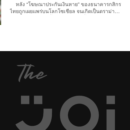
หลัง “โฆษณาประกันเงินหาย” ของธนาคารกสิกร
ไทยถูกเผยแพร่บนโลกโซเชียล จนเกิดเป็นดราม่า
วิจารณ์กันให้แซ่ดทั้งโลกออนไลน์ตั้งแต่ต้นสัปดาห์ที่
ผ่านมา หลายคนบอกว่า “ลูกค้าต้องจ่ายเงินให้ธนาคาร
เพื่อให้คุ้มครองเงินที่ฝากไว้กับธนาคาร” บ้างก็บอกว่า
“หากจะมีการเสนอขายประกันในลักษณะนี้ ก็ยิ่งตอกย้ำ
ความไม่น่าเชื่อถือ และปัญหาความไม่ปลอดภัยของ
สถาบันการเงินอย่างธนาคารยิ่งเข้าไปอีก” ล่าสุดเมื่อ
วานนี้ (19 ตุลาคม 2564) ธนาคารกสิกรไทย ได้ออก
แถลงการณ์ชี้แจง “โฆษณาประกันเงินหาย” ที่เป็น
ดราม่าออนไลน์ ระบุว่า… “ตามที่มีการแพร่กระจาย
ภาพโฆษณาผลิตภัณฑ์ประกันภัยใหม่ที่มีข้อความว่า...