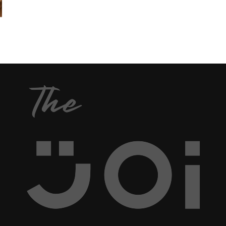
อินเตอร์เนชั่นแนลยูเนียน พบว่า นมของแมลงสาบ
แปซิฟิก หรือ แมลงสาบเต่าทองแปซิฟิก (ชื่อ
วิทยาศาสตร์ Diploptera punctata) อุดมไปด้วยโปรตีน
ซึ่งมีมากกว่านมวัวถึง 4 เท่า มากกว่านมควาย 3 เท่า
และยังประกอบด้วยกรดอะมิโนอย่างครบถ้วน จนนัก
วิจัยหลายๆท่านออกมาบอกเป็นเสียงเดียวกันเลยว่า นี่
มันคือ Super Food และจะต้องเข้ามาแทนที่นมวัว จน
กลายเป็นอาหารยอดนิยมในอนาคตอย่างแน่นอน โดย
แมลงสาบชนิดนี้จะ ผลึกโปรตีนที่คล้ายกับนมขึ้นมาใน
ระหว่างที่เลี้ยงตัวอ่อนขณะที่ลูกๆของมันอยู่ในท้อง
(ความจริงแล้วแมลงสาบมิได้มีน้ำนมแต่อย่างใด...