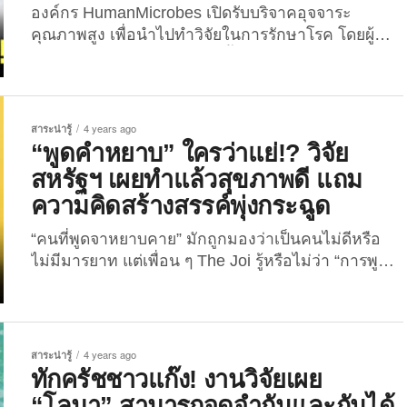
องค์กร HumanMicrobes เปิดรับบริจาคอุจจาระ
คุณภาพสูง เพื่อนำไปทำวิจัยในการรักษาโรค โดยผู้
บริจาคจะได้รับค่าตอบแทนครั้งละเกือบ 2 หมื่นบาท!
เมื่อวันที่ 31 ตุลาคมที่ผ่านมา ทางเว็บไซต์ LADbible
ได้รายงานว่า สาวรายหนึ่งซึ่งเป็นผู้ใช้งาน TikTok
@Isafidelino กำลังเป็นไวรัลดังที่ได้รับความสนใจจาก
สาระน่ารู้
4 years ago
เหล่าชาวเน็ตจำนวนมาก หลังจากที่เธอโพสต์คลิปชี้
“พูดคำหยาบ” ใครว่าแย่!? วิจัย
ช่องทางรวยให้กับทุกคน “ด้วยการบริจาคอุจจาระ” ให้
สหรัฐฯ เผยทำแล้วสุขภาพดี แถม
กับองค์กร HumanMicrobes ซึ่งแน่นอนว่าผู้บริจาคจะ
ความคิดสร้างสรรค์พุ่งกระฉูด
ได้รับค่าตอบแทนที่แสนคุ้มค่า ...
“คนที่พูดจาหยาบคาย” มักถูกมองว่าเป็นคนไม่ดีหรือ
ไม่มีมารยาท แต่เพื่อน ๆ The Joi รู้หรือไม่ว่า “การพูด
คำหยาบ” หรือ “สบถถ้อยคำหยาบคาย” กลับทำให้
สุขภาพดีทั้งกายและใจด้วย!? ถ้ายังไม่เชื่อ ลองอ่าน
งานวิจัยต่างประเทศนี้ดู เว็บไซต์ข่าวและข้อมูล
สุขภาพจิต “Psych Central” ของสหรัฐฯ ได้เผยผลการ
สาระน่ารู้
4 years ago
วิจัยเกี่ยวกับ “การพูดคำหยาบ” ว่าไม่ได้เป็นสิ่งที่แย่
ทักครัชชาวแก๊ง! งานวิจัยเผย
เสมอไป หรือเป็นเครื่องชี้วัดว่า คน ๆ นั้นเป็นคนไม่ดี...
“โลมา” สามารถจดจำกันและกันได้