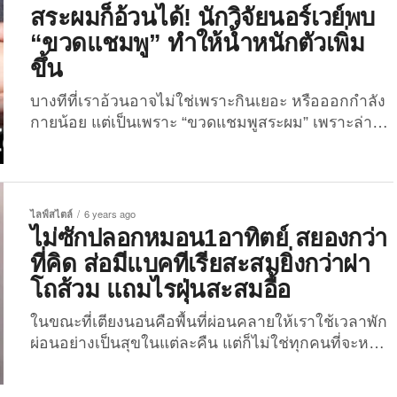
ช่วยให้มีความจำดีและมีผลการเรียนที่ดีขึ้น หรือเรียก
สระผมก็อ้วนได้! นักวิจัยนอร์เวย์พบ
ว่าเป็นการเพิ่มประสิทธิภาพในการทำงานนั่นเอง
“ขวดแชมพู” ทำให้น้ำหนักตัวเพิ่ม
โดยงานวิจัยนี้...
ขึ้น
บางทีที่เราอ้วนอาจไม่ใช่เพราะกินเยอะ หรือออกกำลัง
กายน้อย แต่เป็นเพราะ “ขวดแชมพูสระผม” เพราะล่าสุด
งานวิจัยของนอร์เวย์เผยออกมาแล้วว่า ขวดแชมพู
ทำให้น้ำหนักตัวเพิ่มได้จริง! เมื่อวันที่ 26 มกราคม
2565 เว็บไซต์ ACS Publications ได้เผยแพร่ผลการ
ศึกษาของทีมวิจัยแห่งมหาวิทยาลัยวิทยาศาสตร์และ
ไลฟ์สไตล์
6 years ago
เทคโนโลยีแห่งนอร์เวย์ เรื่อง “การเจริญเติบโตของไข
ไม่ซักปลอกหมอน1อาทิตย์ สยองกว่า
มันจากสารเคมีที่ใช้ในผลิตภัณฑ์อุปโภคบริโภค
ที่คิด ส่อมีแบคทีเรียสะสมยิ่งกว่าฝา
พลาสติก” ซึ่งทำการวิเคราะห์และตรวจสอบผลิตภัณฑ์
โถส้วม แถมไรฝุ่นสะสมอื้อ
พลาสติกต่าง ๆ เช่น ขวดแชมพู ขวดครีมนวดผม ขวด
ครีมอาบน้ำ ฟองน้ำในครัว และขวดน้ำดื่ม...
ในขณะที่เตียงนอนคือพื้นที่ผ่อนคลายให้เราใช้เวลาพัก
ผ่อนอย่างเป็นสุขในแต่ละคืน แต่ก็ไม่ใช่ทุกคนที่จะหมั่น
ดูแลความสะอาดของผ้าปูที่นอนกับปลอกหมอน แค่การ
เก็บที่นอนหลังลืมตาตื่นยังคร้านที่จะทำ โดยข้อมูลจาก