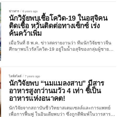
เว็บไซต์ Business Insider ชี้ว่ามีผลสำรวจหนึ่ง พบว่า
ชายโสดอายุระหว่าง 18-25 ปี จำนวนไม่น้อยที่ยอมรับ
ข่าวสาร
6 years ago
ว่าพวกเขาเคยซักผ้าปูเตียงเพียงปีละ 4 ครั้งเท่านั้น
นักวิจัยพบเชื้อโควิด-19 ในอสุจิคน
อย่างไรก็ตาม ใครเลยจะรู้ว่าในแต่ละคืนร่างกายของ
ติดเชื้อ หวั่นติดต่อทางเซ็กซ์ เร่ง
คนเราจะมีการผลัดเซลล์ผิวที่ตายแล้วออกมาหลายล้าน
ค้นคว้าเพิ่ม
เซลล์ ซึ่งจะหมักหมมอยู่บนปลอกหมอน จนกลายเป็น
อาหารอย่างดีแก่ไรฝุ่นจำนวนมากที่แฝงตัวอยู่ตาม
เมื่อวันที่ 8 พ.ค. ข่าวสดรายงานว่า ทีมนักวิจัยชาวจีน
ปลอกหมอนและผ้าปูเตียงของเรา ดังนั้นยิ่งเราทิ้ง
ศึกษาพบไวรัสโควิด-19 อยู่ในน้ำอสุจิของกลุ่มผู้ชายที่
ปลอกหมอนไว้โดยไม่ซักนานแค่ไหน ก็ยิ่งเปิดโอกาสให้
ติดเชื้อไวรัส โดยทีมนักวิจัยระบุว่าจะต้องทำการศึกษา
ไรฝุ่นขยายจำนวนได้มากเท่านั้น Business Insider ยัง
ค้นคว้าต่อไปว่าไวรัสโควิด-19 อาจติดต่อทางเพศได้
ชี้ว่าไรฝุ่นไม่ใช่สารก่อภูมิแพ้เพียงอย่างเดียวที่แฝงตัว
หรือไม่ งานวิจัยนี้ที่ตีพิมพ์ลงในวารสารการแพทย์จามา
อยู่ในผ้าปูที่นอนสกปรก โดยมีการศึกษาพบว่าทั้งสปอร์
เน็ทเวิร์ก โอเพ่น และเว็ปไซต์ Cbsnews เผยแพร่เมื่อวัน
ไลฟ์สไตล์
7 years ago
ของเชื้อราและแบคทีเรียเองก็ชอบอยู่บนผ้าปูที่นอนที่ถูก
ที่ 7 พ.ค.ที่ผ่านมา เป็นผลงานการศึกษาของทีมนักวิจัย
นักวิจัยพบ “นมแมลงสาบ” มีสาร
หมักหมมไว้โดยไม่ซักเช่นกัน ข้อมูลจาก
จีนจากโรงพยาบาลเทศบาลชางฉิว ในมณฑลเหอ
อาหารสูงกว่านมวัว 4 เท่า ชี้เป็น
เว็บไซต์ medicinenet.com ยังชี้ให้เห็นว่า เซลล์ผิวที่
หนานของจีน ที่ทำการศึกษาว่าไวรัสโควิด-19 มีอยู่ใน
ตายแล้ว เหงื่อ น้ำลาย...
อาหารแห่งอนาคต!
น้ำอสุจิของผู้ชายหรือไม่ โดยศึกษาจากคนไข้ชายกลุ่ม
ตัวอย่างในโรงพยาบาลที่ติดเชื้อไวรัสโคโรนาจำนวน
นักวิจัยจากสถาบันชีววิทยาสเตมเซลล์และการแพทย์
38 คน อายุระหว่าง 15-50 ปี...
เพื่อการฟื้นฟู ในอินเดียพบว่า ซึ่งถูกตีพิมพ์ในวารสาร