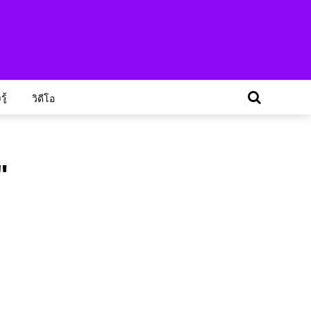
ู้
วิดีโอ
"