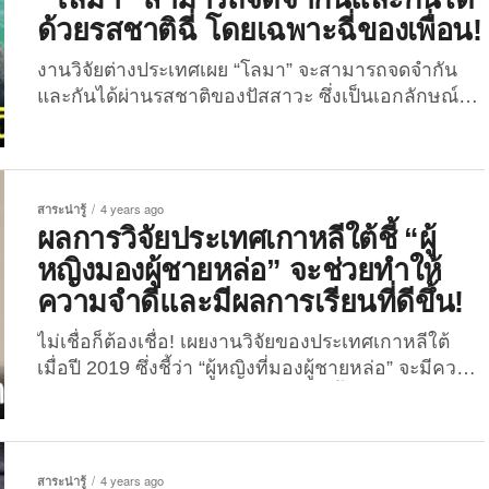
ด้วยรสชาติฉี่ โดยเฉพาะฉี่ของเพื่อน!
งานวิจัยต่างประเทศเผย “โลมา” จะสามารถจดจำกัน
และกันได้ผ่านรสชาติของปัสสาวะ ซึ่งเป็นเอกลักษณ์ที่
จะช่วยให้แก๊งโลมาสามารถจำเพื่อนของตัวเองได้!
เมื่อวันที่ 20 พฤษภาคมที่ผ่านมา ทางเว็บไซต์
Sciencealert ได้เผยบทความเกี่ยวกับ “โลมา” อ้างอิง
จากงานวิจัยที่ถูกตีพิมพ์ของ Science Advances โดย
สาระน่ารู้
4 years ago
ระบุว่า หากเป็นการจดจำของมนุษย์นั้น มนุษย์จะ
ผลการวิจัยประเทศเกาหลีใต้ชี้ “ผู้
สามารถจดจำอัตลักษณ์ของคนใกล้ตัวโดยที่ยังไม่เห็น
หญิงมองผู้ชายหล่อ” จะช่วยทำให้
ได้ผ่านการได้ยินเสียงหรือได้กลิ่นที่คุ้นเคย เช่น กลิ่น
ความจำดีและมีผลการเรียนที่ดีขึ้น!
น้ำหอมและกลิ่นประจำตัวของบุคคลนั้น ๆ แต่สำหรับ
“โลมา” นั้น จะจำเพื่อนและสมาชิกในครอบครัวของตัว
ไม่เชื่อก็ต้องเชื่อ! เผยงานวิจัยของประเทศเกาหลีใต้
เองโดยที่ไม่เห็นหน้าได้จากการชิมรสชาติของปัสสาวะ
เมื่อปี 2019 ซึ่งชี้ว่า “ผู้หญิงที่มองผู้ชายหล่อ” จะมีความ
รวมไปถึงสิ่งที่ถูกขับถ่ายออกมา ซึ่งปัสสาวะนี่แหละ...
จำดีและทำให้มีผลการเรียนที่พัฒนาขึ้น! ย้อนกลับไป
เมื่อปี 2019 รายการ Discoveries in Life จากสถานี
โทรทัศน์ KBS ประเทศเกาหลีใต้ ได้ รายงานเกี่ยวกับผล
การวิจัยที่แนะนำให้ “ผู้หญิงมองผู้ชายหล่อ” เพราะจะ
สาระน่ารู้
4 years ago