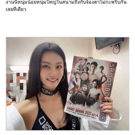
งานนี้หนุ่มน้อยหนุ่มใหญ่ในสนามถึงกับจ้องตาไม่กะพริบกัน
เลยทีเดียว