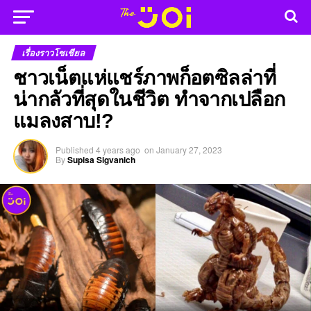
เรื่องราวโซเชียล
ชาวเน็ตแห่แชร์ภาพก็อตซิลล่าที่
น่ากลัวที่สุดในชีวิต ทำจากเปลือก
แมลงสาบ!?
Published
4 years ago
on
January 27, 2023
By
Supisa Sigvanich