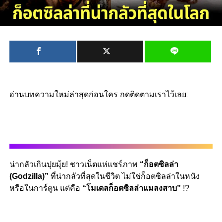
อ่านบทความใหม่ล่าสุดก่อนใคร กดติดตามเราไว้เลย:
น่ากลัวเกินปุยมุ้ย! ชาวเน็ตแห่แชร์ภาพ
“ก็อตซิลล่า
(Godzilla)”
ที่น่ากลัวที่สุดในชีวิต ไม่ใช่ก็อตซิลล่าในหนัง
หรือในการ์ตูน แต่คือ
“โมเดลก็อตซิลล่าแมลงสาบ”
!?