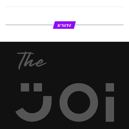
มาแรง