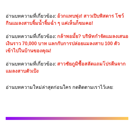
อ่านบทความที่เกี่ยวข้อง:
อ้วกแทบพุ่ง! สาวเปิบพิสดาร โชว์
กินแมลงสาบจิ้มน้ำจิ้มฉ่ำ ๆ แค่เห็นก็ขมคอ!
อ่านบทความที่เกี่ยวข้อง:
กล้าพอมั้ย? บริษัทกำจัดแมลงเสนอ
เงินราว 70,000 บาท แลกกับการปล่อยแมลงสาบ 100 ตัว
เข้าไปในบ้านของคุณ!
อ่านบทความที่เกี่ยวข้อง:
สาวชัยภูมิซื้อสลัดแถมโปรตีนจาก
แมลงสาบตัวเป้ง
อ่านบทความใหม่ล่าสุดก่อนใคร กดติดตามเราไว้เลย: